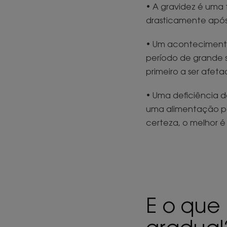
• A gravidez é uma 
drasticamente após
• Um acontecimento
período de grande s
primeiro a ser afeta
• Uma deficiência de
uma alimentação po
certeza, o melhor é
E o que