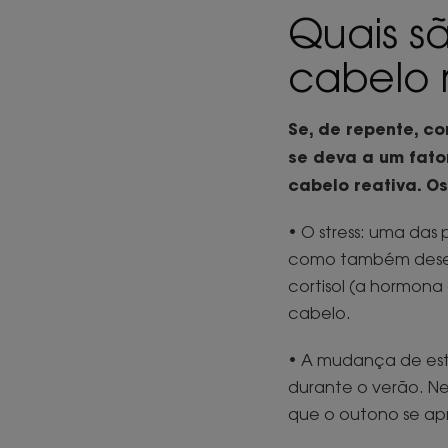
Quais s
cabelo 
Se, de repente, c
se deva a um fato
cabelo reativa. O
• O stress: uma das 
como também desequ
cortisol (a hormona
cabelo.
• A mudança de esta
durante o verão. Ne
que o outono se ap