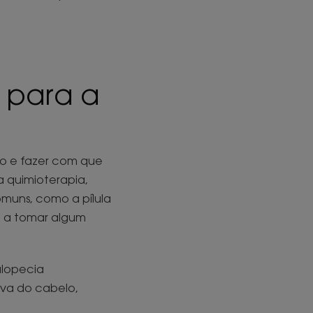
 para a
o e fazer com que
a quimioterapia,
uns, como a pílula
tá a tomar algum
alopecia
va do cabelo,