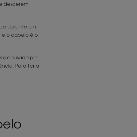
 de descerem
ece durante um
 e o cabelo é o
 B3) causada por
cia. Para ter a
belo