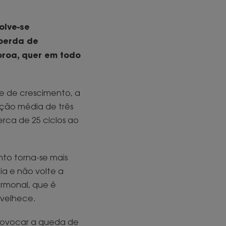
olve-se
 perda de
oroa, quer em todo
se de crescimento, a
ção média de três
rca de 25 ciclos ao
nto torna-se mais
ia e não volte a
ormonal, que é
nvelhece.
rovocar a queda de