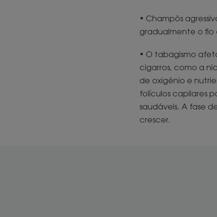
• Champôs agressiv
gradualmente o fio 
• O tabagismo afeta
cigarros, como a ni
de oxigénio e nutri
folículos capilares 
saudáveis. A fase d
crescer.