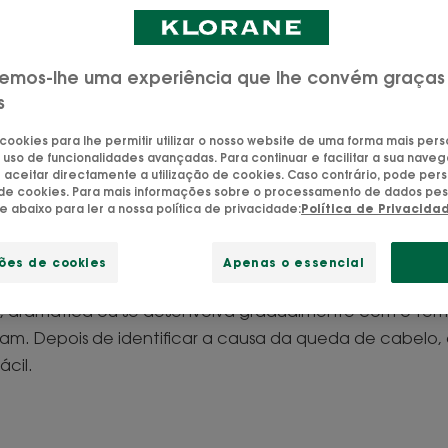
útil dos fios e cuidados
emos-lhe uma experiência que lhe convém graças
s
 cookies para lhe permitir utilizar o nosso website de uma forma mais per
 1: Identificar as caus
 uso de funcionalidades avançadas. Para continuar e facilitar a sua naveg
aceitar directamente a utilização de cookies. Caso contrário, pode pers
e cabelo.
o de cookies. Para mais informações sobre o processamento de dados pes
ue abaixo para ler a nossa política de privacidade:
Política de Privacida
belo se torna excessiva (ou seja, mais de 100 fios por d
ções de cookies
Apenas o essencial
uidar e prevenir eficazmente a queda de cabelo sem 
a, dramática ou se desenvolva gradualmente com o tem
cam. Depois de identificar a causa da queda de cabelo,
ácil.