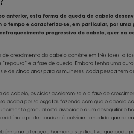
?
ipo anterior, esta forma de queda de cabelo desenv
o tempo e caracteriza-se, em particular, por uma
enfraquecimento progressivo do cabelo, quer na c
 de crescimento do cabelo consiste em três fases: a fa
de “repouso” e a fase de queda. Embora tenha uma dura
 e de cinco anos para as mulheres, cada pessoa tem ce
 de cabelo, os ciclos aceleram-se e a fase de crescime
iloso acaba por se esgotar, fazendo com que o cabelo ca
quecimento gradual está associado a um desequilíbrio h
editário e pode conduzir à calvície à medida que se e
ém uma alteração hormonal significativa que pode p