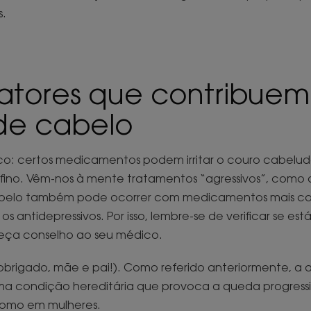
s.
fatores que contribuem
de cabelo
o: certos medicamentos podem irritar o couro cabelud
 fino. Vêm-nos à mente tratamentos “agressivos”, como 
belo também pode ocorrer com medicamentos mais com
s antidepressivos. Por isso, lembre-se de verificar se es
ça conselho ao seu médico.
obrigado, mãe e pai!). Como referido anteriormente, a 
a condição hereditária que provoca a queda progressi
omo em mulheres.