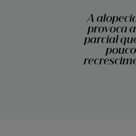
A alopeci
provoca a
parcial qu
pouco 
recrescime