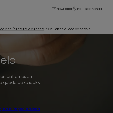
Newsletter
Pontos de Venda
 vida útil dos fios e cuidados
Causas da queda de cabelo
elo
air, entramos em
 da queda de cabelo.
e
.
, da duração da vida