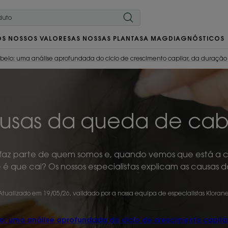
OS NOSSOS VALORES
AS NOSSAS PLANTAS
A MAG
DIAGNÓSTICOS
lo: uma análise aprofundada do ciclo de crescimento capilar, da duração da
usas da queda de cab
faz parte de quem somos e, quando vemos que está a c
é que cai? Os nossos especialistas explicam as causas
Atualizado em
19/05/26
, validado por
a nossa equipa de especialistas Kloran
 uma análise aprofundada do ciclo de crescimento capilar