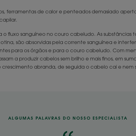
os, ferramentas de calor e penteados demasiado aper
capilar.
 o fluxo sanguíneo no couro cabeludo. As substâncias t
cotina, são absorvidas pela corrente sanguínea e interf
entes para os órgãos e para o couro cabeludo. Com meno
passam a produzir cabelos sem brilho e mais finos, em su
e crescimento abranda, de seguida o cabelo cai e nem 
ALGUMAS PALAVRAS DO NOSSO ESPECIALISTA