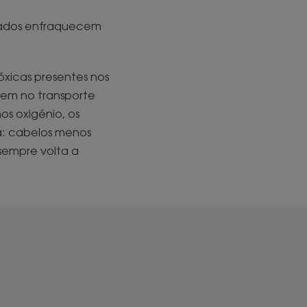
tados enfraquecem
óxicas presentes nos
erem no transporte
s oxigénio, os
ma: cabelos menos
sempre volta a