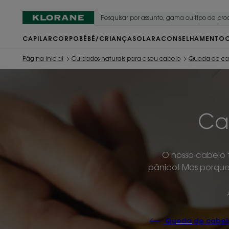
CAPILAR
CORPO
BÉBÉ/CRIANÇA
SOLAR
ACONSELHAMENTO
Página inicial
Cuidados naturais para o seu cabelo
Queda de cabe
Ca
O nosso cabelo 
pânico! Mas porque 
Queda de cabelo: