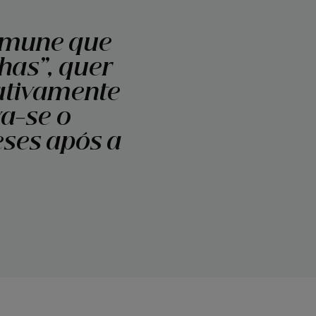
oimune que
has”, quer
lativamente
va-se o
eses após a