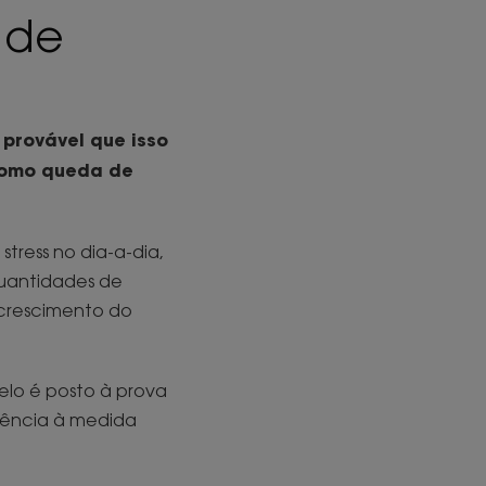
 de
provável que isso
 como queda de
stress no dia-a-dia,
quantidades de
e crescimento do
elo é posto à prova
quência à medida