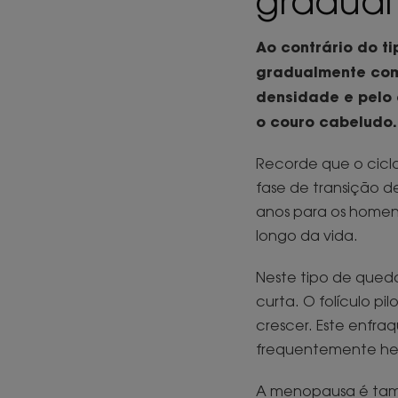
gradual
Ao contrário do t
gradualmente com 
densidade e pelo 
o couro cabeludo.
Recorde que o ciclo
fase de transição 
anos para os homens
longo da vida.
Neste tipo de queda
curta. O folículo p
crescer. Este enfra
frequentemente her
A menopausa é tamb