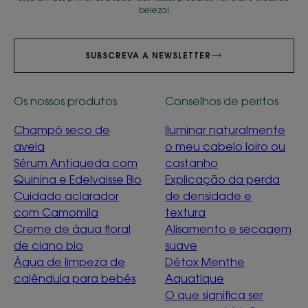
beleza!
SUBSCREVA A NEWSLETTER
Os nossos produtos
Conselhos de peritos
Champô seco de
Iluminar naturalmente
aveia
o meu cabelo loiro ou
Sérum Antiqueda com
castanho
Quinina e Edelvaisse Bio
Explicação da perda
Cuidado aclarador
de densidade e
com Camomila
textura
Creme de água floral
Alisamento e secagem
de ciano bio
suave
Água de limpeza de
Détox Menthe
Cuidamos da Natureza,
calêndula para bebés
Aquatique
Cuidamos de Si !
O que significa ser