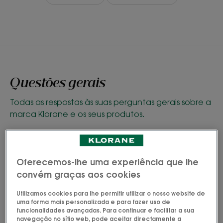
Questões gerais
Todas as respostas às suas perguntas gerais sobre a
marca Klorane e os seus produtos.
Sou blogger especializada em
Oferecemos-lhe uma experiência que lhe
produtos de beleza. Poderíamos
discutir uma parceria?
convém graças aos cookies
Utilizamos cookies para lhe permitir utilizar o nosso website de
Que produtos estão disponíveis em
uma forma mais personalizada e para fazer uso de
funcionalidades avançadas. Para continuar e facilitar a sua
“tamanho de viagem”?
navegação no sítio web, pode aceitar directamente a