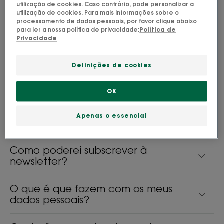
utilização de cookies. Caso contrário, pode personalizar a
utilização de cookies. Para mais informações sobre o
Posso fazer uma avaliação de
processamento de dados pessoais, por favor clique abaixo
cabelo/pele?
para ler a nossa política de privacidade:
Política de
Privacidade
Como posso cancelar a subscrição
da newsletter?
Definições de cookies
OK
Posso receber algumas amostras?
Apenas o essencial
Têm uma newsletter?
Como poderei subscrever à
newsletter?
O que é que fazem com os meus
dados pessoais?