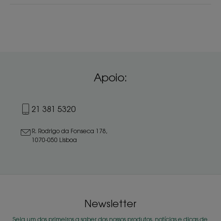
Apoio:
21 381 5320
R. Rodrigo da Fonseca 178,
1070-050 Lisboa
Newsletter
Seja um dos primeiros a saber dos nossos produtos, notícias e dicas de