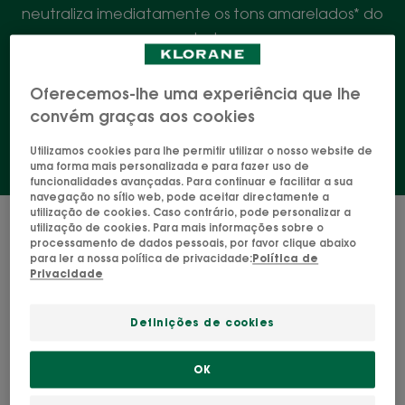
neutraliza imediatamente os tons amarelados* do
cabelo.
Oferecemos-lhe uma experiência que lhe
Champô
Condicionador
convém graças aos cookies
Utilizamos cookies para lhe permitir utilizar o nosso website de
uma forma mais personalizada e para fazer uso de
funcionalidades avançadas. Para continuar e facilitar a sua
navegação no sítio web, pode aceitar directamente a
utilização de cookies. Caso contrário, pode personalizar a
2 resultados "Os nossos cuidados
utilização de cookies. Para mais informações sobre o
capilares com centáurea bio"
processamento de dados pessoais, por favor clique abaixo
para ler a nossa política de privacidade:
Política de
Privacidade
Condicionador
Champô
com
com
Definições de cookies
Centáurea
Centáurea
BIO
BIO
OK