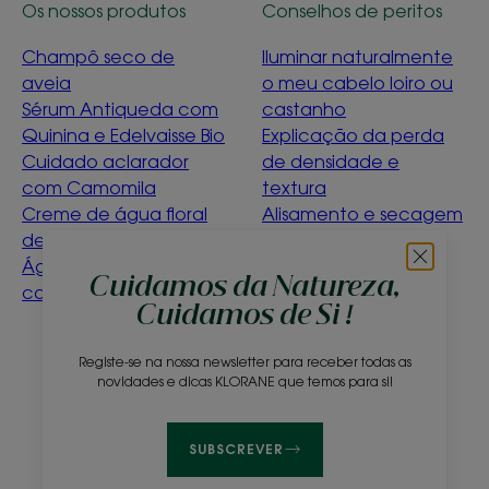
Os nossos produtos
Conselhos de peritos
Champô seco de
Iluminar naturalmente
aveia
o meu cabelo loiro ou
Sérum Antiqueda com
castanho
Quinina e Edelvaisse Bio
Explicação da perda
Cuidado aclarador
de densidade e
com Camomila
textura
Creme de água floral
Alisamento e secagem
de ciano bio
suave
Água de limpeza de
Détox Menthe
Cuidamos da Natureza,
calêndula para bebés
Aquatique
Cuidamos de Si !
O que significa ser
ecoconcebido?
Registe-se na nossa newsletter para receber todas as
novidades e dicas KLORANE que temos para si!
Sobre nós
Perguntas frequentes
Contacto
SUBSCREVER