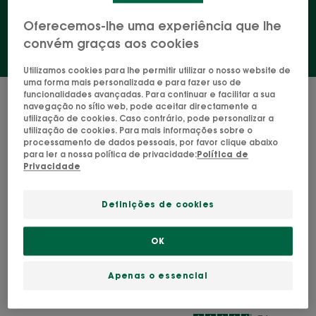
Oferecemos-lhe uma experiência que lhe
convém graças aos cookies
Utilizamos cookies para lhe permitir utilizar o nosso website de
uma forma mais personalizada e para fazer uso de
funcionalidades avançadas. Para continuar e facilitar a sua
5 resultados "Cuidados pós-solares"
navegação no sítio web, pode aceitar directamente a
utilização de cookies. Caso contrário, pode personalizar a
Champô
Creme
utilização de cookies. Para mais informações sobre o
processamento de dados pessoais, por favor clique abaixo
Duche
Sublime
para ler a nossa política de privacidade:
Política de
Pós-
Pós-
Privacidade
Solar
Solar
Suave
Definições de cookies
com
Monoï
OK
MONOÏ E TAMANU BIO
MONOÏ E TAMANU BIO
Apenas o essencial
Champô Duche Pós-
Creme Sublime Pós-Solar
Solar Suave com Monoï