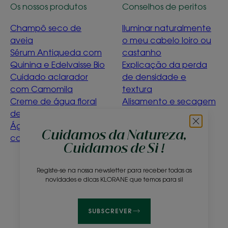
Os nossos produtos
Conselhos de peritos
Champô seco de
Iluminar naturalmente
aveia
o meu cabelo loiro ou
Sérum Antiqueda com
castanho
Quinina e Edelvaisse Bio
Explicação da perda
Cuidado aclarador
de densidade e
com Camomila
textura
Creme de água floral
Alisamento e secagem
de ciano bio
suave
Água de limpeza de
Détox Menthe
Cuidamos da Natureza,
calêndula para bebés
Aquatique
Cuidamos de Si !
O que significa ser
ecoconcebido?
Registe-se na nossa newsletter para receber todas as
novidades e dicas KLORANE que temos para si!
Sobre nós
Perguntas frequentes
Contacto
SUBSCREVER