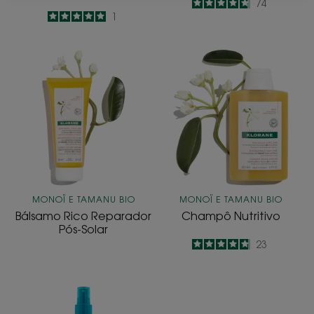
4.8
/
5
74
5
/
5
1
-
-
Bálsamo
Champô
Rico
Nutritivo
Reparador
Pós-
Solar
MONOÏ E TAMANU BIO
MONOÏ E TAMANU BIO
Bálsamo Rico Reparador
Champô Nutritivo
Pós-Solar
4.8
/
5
23
-
Óleo
Reparador