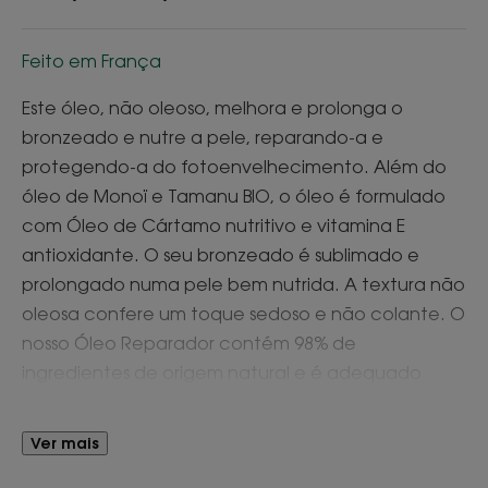
Feito em França
Este óleo, não oleoso, melhora e prolonga o
bronzeado e nutre a pele, reparando-a e
protegendo-a do fotoenvelhecimento. Além do
óleo de Monoï e Tamanu BIO, o óleo é formulado
com Óleo de Cártamo nutritivo e vitamina E
antioxidante. O seu bronzeado é sublimado e
prolongado numa pele bem nutrida. A textura não
oleosa confere um toque sedoso e não colante. O
nosso Óleo Reparador contém 98% de
ingredientes de origem natural e é adequado
para o rosto e corpo.
Ver mais
Vantagem