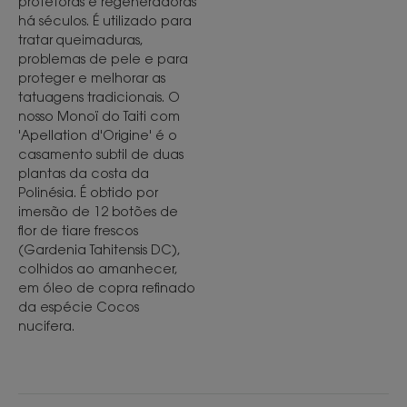
protetoras e regeneradoras
há séculos. É utilizado para
tratar queimaduras,
problemas de pele e para
proteger e melhorar as
tatuagens tradicionais. O
nosso Monoï do Taiti com
'Apellation d'Origine' é o
casamento subtil de duas
plantas da costa da
Polinésia. É obtido por
imersão de 12 botões de
flor de tiare frescos
(Gardenia Tahitensis DC),
colhidos ao amanhecer,
em óleo de copra refinado
da espécie Cocos
nucifera.