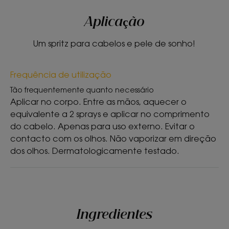
Aplicação
TEXTURA
RECICLÁVEL
Um spritz para cabelos e pele de sonho!
Frequência de utilização
Tão frequentemente quanto necessário
Textura
Aplicar no corpo. Entre as mãos, aquecer o
Óleo
equivalente a 2 sprays e aplicar no comprimento
Benefícios da textura
do cabelo. Apenas para uso externo. Evitar o
contacto com os olhos. Não vaporizar em direção
Óleo com uma textura não oleosa.
dos olhos. Dermatologicamente testado.
Aroma do produto
Monoï.
* 95% concordam (teste de consumidor em 87 pessoas com 10 dias de
utilização).
Ingredientes