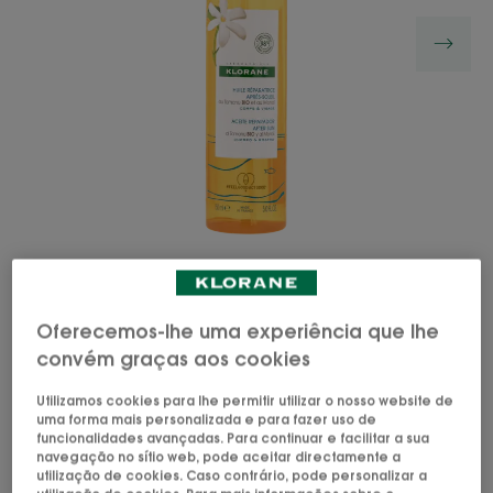
Este óleo reparador pós-solar com Tamanu BIO e
Oferecemos-lhe uma experiência que lhe
Monoï foi especialmente formulado para reparar,
convém graças aos cookies
nutrir e sublimar a pele após a exposição solar.
Utilizamos cookies para lhe permitir utilizar o nosso website de
uma forma mais personalizada e para fazer uso de
Óleo 3 em 1 para nutrir o corpo, rosto e cabelo.
funcionalidades avançadas. Para continuar e facilitar a sua
navegação no sítio web, pode aceitar directamente a
utilização de cookies. Caso contrário, pode personalizar a
Sublimador, nutritivo, reparador.