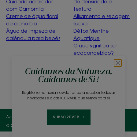
Cuidado aclarador
de densidade e
com Camomila
textura
Creme de água floral
Alisamento e secagem
de ciano bio
suave
Água de limpeza de
Détox Menthe
calêndula para bebés
Aquatique
O que significa ser
ecoconcebido?
Sobre nós
Cuidamos da Natureza,
Cuidamos de Si !
Perguntas frequentes
Contacto
Registe-se na nossa newsletter para receber todas as
novidades e dicas KLORANE que temos para si!
Avisos Legais
Política de Privacidade
Definições de cookies
SUBSCREVER
© 2026 KLORANE