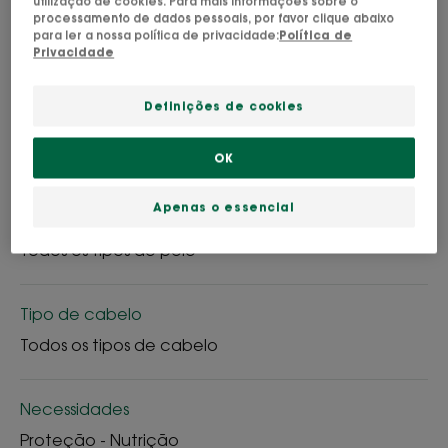
utilização de cookies. Para mais informações sobre o
processamento de dados pessoais, por favor clique abaixo
para ler a nossa política de privacidade:
Política de
Privacidade
Spray
Spray
150ml
Definições de cookies
Pode ser utilizado para
Adultos
OK
Apenas o essencial
Tipo de pele
Todos os tipos de pele
Tipo de cabelo
Todos os tipos de cabelo
Necessidades
Proteção - Nutrição