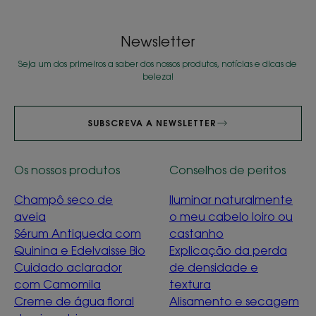
item
item
item
item
item
item
item
item
item
item
item
item
item
item
1
2
3
4
5
6
7
8
9
10
11
12
13
14
Newsletter
Seja um dos primeiros a saber dos nossos produtos, notícias e dicas de
beleza!
SUBSCREVA A NEWSLETTER
Os nossos produtos
Conselhos de peritos
Champô seco de
Iluminar naturalmente
aveia
o meu cabelo loiro ou
Sérum Antiqueda com
castanho
Quinina e Edelvaisse Bio
Explicação da perda
Cuidado aclarador
de densidade e
com Camomila
textura
Creme de água floral
Alisamento e secagem