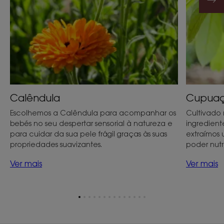
Calêndula
Cupua
Escolhemos a Calêndula para acompanhar os
Cultivado
bebés no seu despertar sensorial à natureza e
ingredient
para cuidar da sua pele frágil graças às suas
extraímos
propriedades suavizantes.
poder nutri
Ver mais
Ver mais
Ir
Ir
Ir
Ir
Ir
Ir
Ir
Ir
Ir
Ir
Ir
Ir
Ir
Ir
para
para
para
para
para
para
para
para
para
para
para
para
para
para
o
o
o
o
o
o
o
o
o
o
o
o
o
o