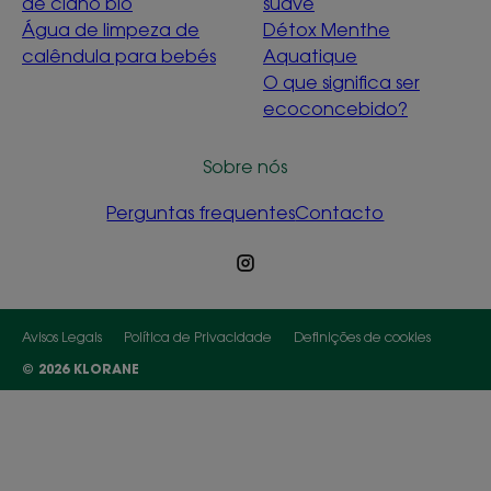
de ciano bio
suave
Água de limpeza de
Détox Menthe
calêndula para bebés
Aquatique
O que significa ser
ecoconcebido?
Sobre nós
Perguntas frequentes
Contacto
Avisos Legais
Política de Privacidade
Definições de cookies
© 2026 KLORANE