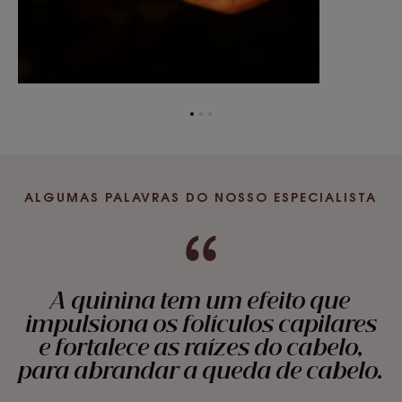
Ir
Ir
Ir
para
para
para
o
o
o
item
item
item
1
2
3
ALGUMAS PALAVRAS DO NOSSO ESPECIALISTA
A quinina tem um efeito que
impulsiona os folículos capilares
e fortalece as raízes do cabelo,
para abrandar a queda de cabelo.