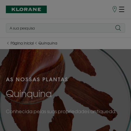
Pontos
de
Venda
Página inicial
Quinquina
AS NOSSAS PLANTAS
Quinquina
Conhecida pelas suas propriedades antiqueda.