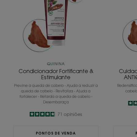
QUININA
Condicionador Fortificante &
Cuidad
Estimulante
ANTI
Previne a queda de cabelo - Ajuda a reduzir a
Redensific
queda de cabelo - Revitaliza - Ajuda a
cabelo
fortalecer - Retarda a queda de cabelo -
Desembaraça
4.8
/
5
71
opiniões
-
PONTOS DE VENDA