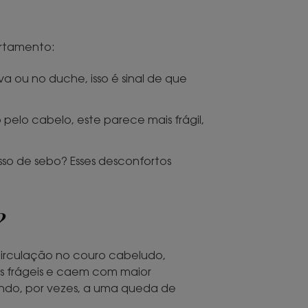
ortamento:
a ou no duche, isso é sinal de que
elo cabelo, este parece mais frágil,
sso de sebo? Esses desconfortos
?
ocirculação no couro cabeludo,
ais frágeis e caem com maior
ando, por vezes, a uma queda de