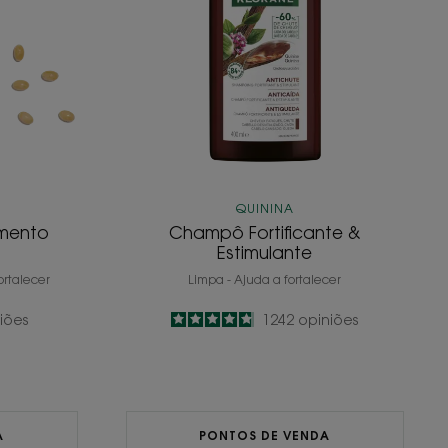
QUININA
emento
Champô Fortificante &
Estimulante
ortalecer
Limpa - Ajuda a fortalecer
iões
4.8
/
5
1242
opiniões
-
A
PONTOS DE VENDA