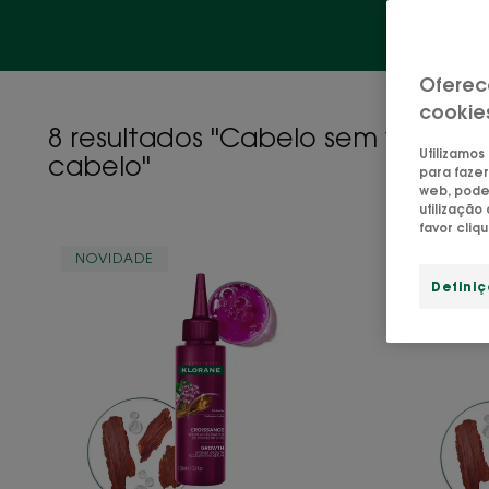
Oferec
cookie
8 resultados "Cabelo sem vida? D
Utilizamos
cabelo"
para fazer
web, pode 
utilizaçã
favor cliq
CRESCIMENTO
NOVIDADE
NOVID
Sérum
Defini
Acelerador
de
Crescimento
Intenso
com
Adenosina