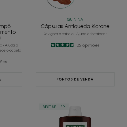
QUININA
ampô
Cápsulas Antiqueda Klorane
cimento
Revigora o cabelo - Ajuda a fortalecer
a
4.8
/
5
26
opiniões
o - Ajuda a
lece o cabelo
-
iões
A
PONTOS DE VENDA
nCaps
Champô
BEST SELLER
Fortificante
ento
&
ar
Estimulante