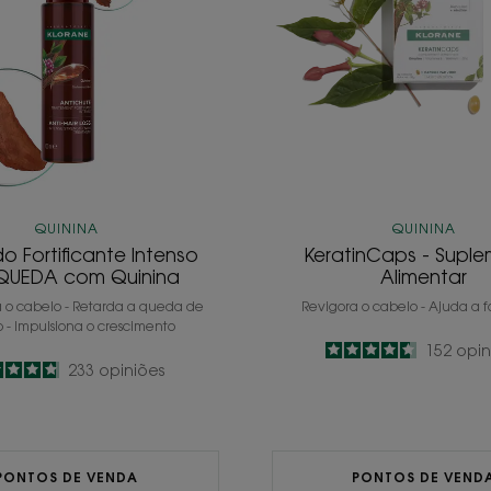
com
Quinina
QUININA
QUININA
o Fortificante Intenso
KeratinCaps - Supl
QUEDA com Quinina
Alimentar
a o cabelo - Retarda a queda de
Revigora o cabelo - Ajuda a f
 - Impulsiona o crescimento
4.6
/
5
152
opin
4.8
/
5
233
opiniões
-
-
PONTOS DE VENDA
PONTOS DE VEND