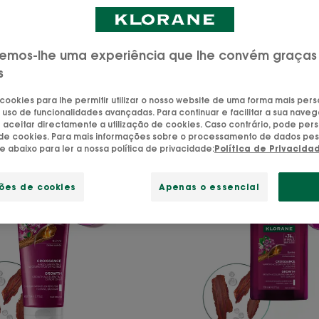
emos-lhe uma experiência que lhe convém graças
s
escubra os nossos produtos naturais 
 cookies para lhe permitir utilizar o nosso website de uma forma mais per
 uso de funcionalidades avançadas. Para continuar e facilitar a sua naveg
aceitar directamente a utilização de cookies. Caso contrário, pode pers
o de cookies. Para mais informações sobre o processamento de dados pes
ue abaixo para ler a nossa política de privacidade:
Política de Privacida
CRESCIMENTO
CRESCI
ADE
NOVIDADE
Condicionador
Champ
ções de cookies
Apenas o essencial
Acelerador
Aceler
de
de
Crescimento
Cresci
com
adenos