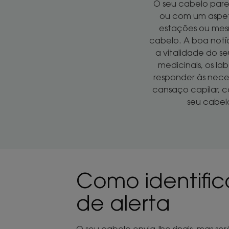
O seu cabelo parec
ou com um aspeto
estações ou mes
cabelo. A boa notí
a vitalidade do s
medicinais, os la
responder às nece
cansaço capilar, 
seu cabelo
Como identifica
de alerta
O seu cabelo envia-lhe sinais, mas s