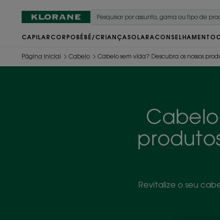
CAPILAR
CORPO
BÉBÉ/CRIANÇA
SOLAR
ACONSELHAMENTO
Página inicial
Cabelo
Cabelo sem vida? Descubra os nossos produ
Cabelo 
produtos
Revitalize o seu cab