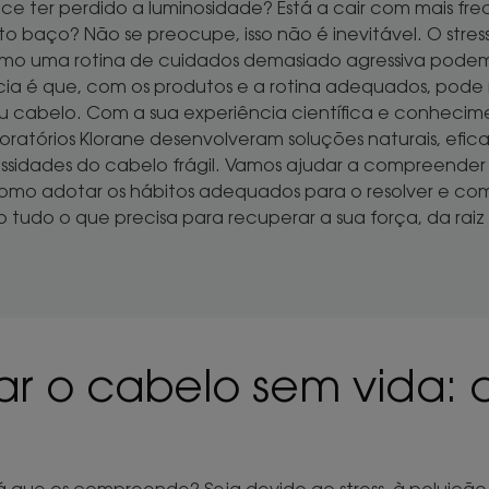
e ter perdido a luminosidade? Está a cair com mais freq
 baço? Não se preocupe, isso não é inevitável. O stre
mo uma rotina de cuidados demasiado agressiva podem 
cia é que, com os produtos e a rotina adequados, pode 
eu cabelo. Com a sua experiência científica e conhecim
boratórios Klorane desenvolveram soluções naturais, efic
ssidades do cabelo frágil. Vamos ajudar a compreende
como adotar os hábitos adequados para o resolver e co
 tudo o que precisa para recuperar a sua força, da raiz
r o cabelo sem vida: c
erá que os compreende? Seja devido ao stress, à poluiçã