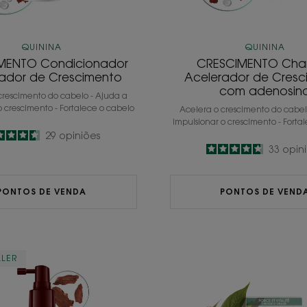
QUININA
QUININA
MENTO Condicionador
CRESCIMENTO Ch
ador de Crescimento
Acelerador de Cres
com adenosin
crescimento do cabelo - Ajuda a
o crescimento - Fortalece o cabelo
Acelera o crescimento do cabel
impulsionar o crescimento - Forta
4.6
/
5
29
opiniões
4.7
/
5
33
opin
-
-
PONTOS DE VENDA
PONTOS DE VEND
Cuidado
Kerati
LLER
Fortificante
-
Intenso
Suplem
ANTIQUEDA
Aliment