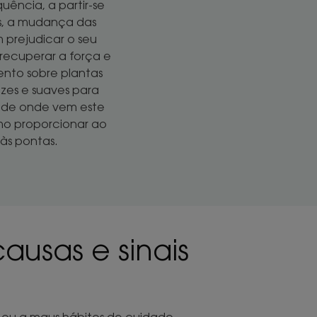
uência, a partir-se
ss, a mudança das
prejudicar o seu
recuperar a força e
ento sobre plantas
azes e suaves para
r de onde vem este
mo proporcionar ao
 às pontas.
ausas e sinais
o ou a maus hábitos de cuidado