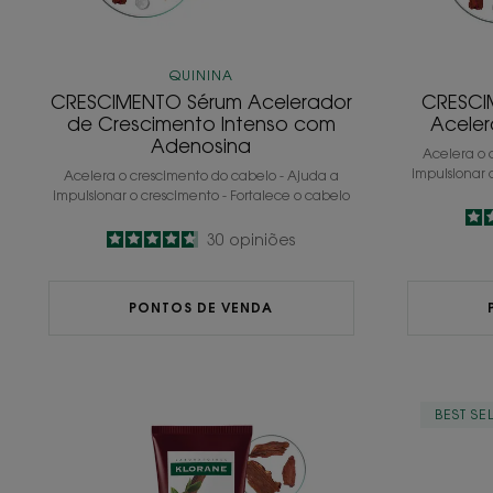
QUININA
CRESCIMENTO Sérum Acelerador
CRESCI
de Crescimento Intenso com
Aceler
Adenosina
Acelera o 
impulsionar 
Acelera o crescimento do cabelo - Ajuda a
impulsionar o crescimento - Fortalece o cabelo
4.7
/
5
30
opiniões
-
PONTOS DE VENDA
Condicionador
BEST SE
Fortificante
&
Estimulante