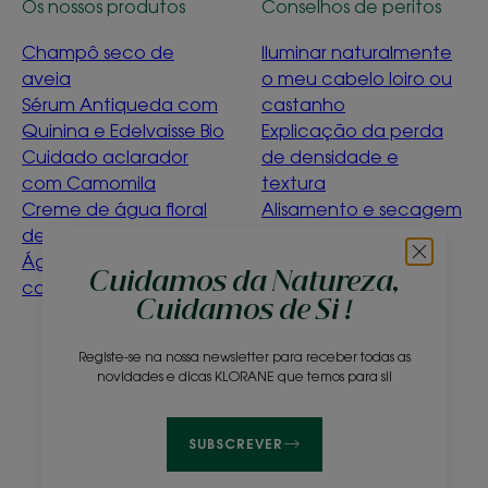
Os nossos produtos
Conselhos de peritos
Champô seco de
Iluminar naturalmente
aveia
o meu cabelo loiro ou
Sérum Antiqueda com
castanho
Quinina e Edelvaisse Bio
Explicação da perda
Cuidado aclarador
de densidade e
com Camomila
textura
Creme de água floral
Alisamento e secagem
de ciano bio
suave
Água de limpeza de
Détox Menthe
Cuidamos da Natureza,
calêndula para bebés
Aquatique
Cuidamos de Si !
O que significa ser
ecoconcebido?
Registe-se na nossa newsletter para receber todas as
novidades e dicas KLORANE que temos para si!
Sobre nós
Perguntas frequentes
Contacto
SUBSCREVER