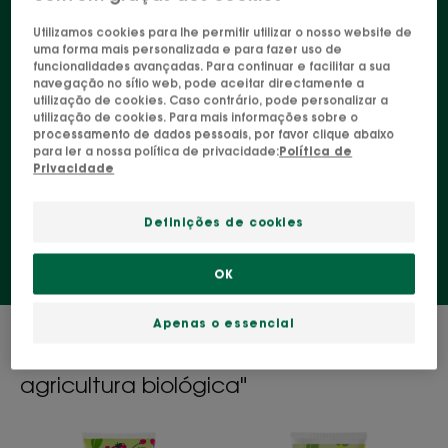
frutadas que respeitam tanto a pele como a
Utilizamos cookies para lhe permitir utilizar o nosso website de
natureza do seu filho, graças às suas fórmulas
uma forma mais personalizada e para fazer uso de
funcionalidades avançadas. Para continuar e facilitar a sua
biodegradáveis (de acordo com a norma OCDE
navegação no sítio web, pode aceitar directamente a
utilização de cookies. Caso contrário, pode personalizar a
301B) e de elevada tolerância. Limpa suavemente
utilização de cookies. Para mais informações sobre o
a pele e o cabelo delicados do bebé.
processamento de dados pessoais, por favor clique abaixo
para ler a nossa política de privacidade:
Política de
Privacidade
Bebé e criança
Definições de cookies
OK
Apenas o essencial
4 resultados "Os nossos produtos
Klorane Junior feitos com aveia de
agricultura biológica"
Gel
Gel