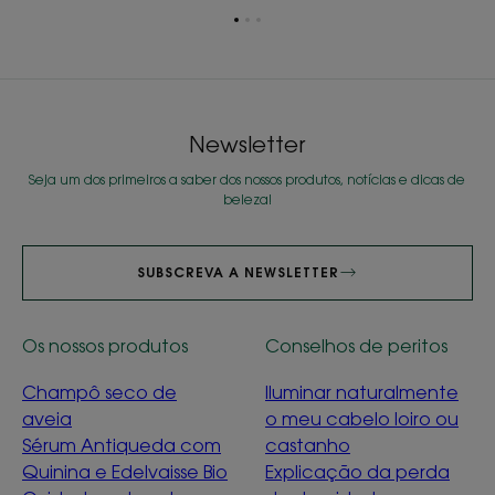
Ir
Ir
Ir
para
para
para
o
o
o
item
item
item
1
2
3
Newsletter
Seja um dos primeiros a saber dos nossos produtos, notícias e dicas de
beleza!
SUBSCREVA A NEWSLETTER
Os nossos produtos
Conselhos de peritos
Champô seco de
Iluminar naturalmente
aveia
o meu cabelo loiro ou
Sérum Antiqueda com
castanho
Quinina e Edelvaisse Bio
Explicação da perda