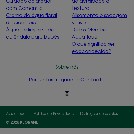
Cuidado aclarador
de densidade e
com Camomila
textura
Creme de água floral
Alisamento e secagem
de ciano bio
suave
Água de limpeza de
Détox Menthe
calêndula para bebés
Aquatique
O que significa ser
ecoconcebido?
Sobre nós
Perguntas frequentes
Contacto
Avisos Legais
Política de Privacidade
Definições de cookies
© 2026 KLORANE