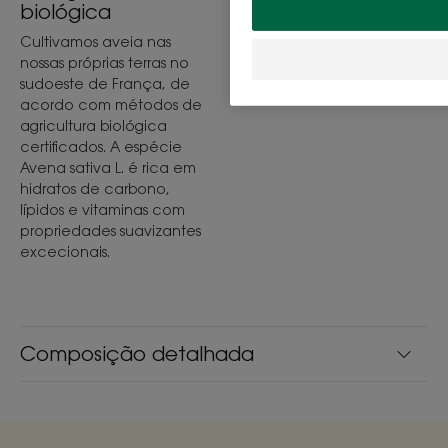
biológica
Cultivamos aveia nas
nossas próprias terras no
sudoeste de França, de
acordo com métodos de
agricultura biológica
certificados. A espécie
Avena sativa L. é rica em
hidratos de carbono,
lípidos e vitaminas com
propriedades suavizantes
excecionais.
Composição detalhada