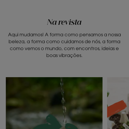
Na revista
Aqui mudamos! A forma como pensamos a nossa
beleza, a forma como cuidamos de nós, a forma
como vemos o mundo, com encontros, ideias e
boas vibrações.
Descubra
Descubr
Como
Jardina
posso
em
utilizar
casa
menos
com
água?
os
seus