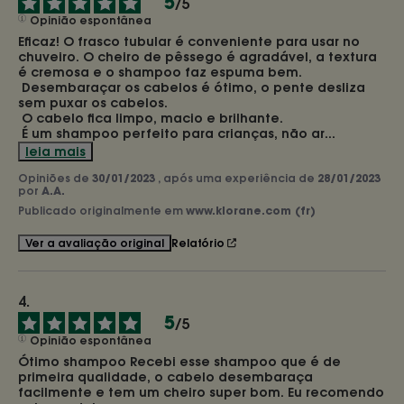
5
/
5
Opinião espontânea
Eficaz! O frasco tubular é conveniente para usar no 
chuveiro. O cheiro de pêssego é agradável, a textura 
é cremosa e o shampoo faz espuma bem.

 Desembaraçar os cabelos é ótimo, o pente desliza 
sem puxar os cabelos.

 O cabelo fica limpo, macio e brilhante.

 É um shampoo perfeito para crianças, não ar
...
leia mais
Opiniões de
30/01/2023
, após uma experiência de
28/01/2023
por
A.A.
Publicado originalmente em
www.klorane.com (fr)
Relatório
Ver a avaliação original
5
/
5
Opinião espontânea
Ótimo shampoo Recebi esse shampoo que é de 
primeira qualidade, o cabelo desembaraça 
facilmente e tem um cheiro super bom. Eu recomendo 