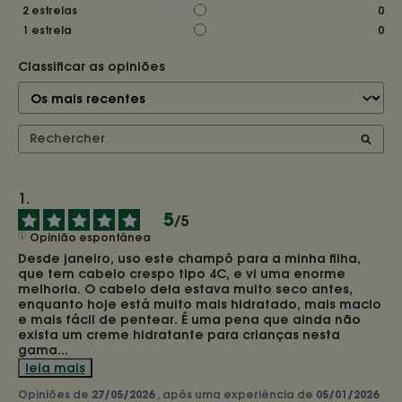
2
estrelas
0
1
estrela
0
Classificar as opiniões
5
/
5
Opinião espontânea
Desde janeiro, uso este champô para a minha filha, 
que tem cabelo crespo tipo 4C, e vi uma enorme 
melhoria. O cabelo dela estava muito seco antes, 
enquanto hoje está muito mais hidratado, mais macio 
e mais fácil de pentear. É uma pena que ainda não 
exista um creme hidratante para crianças nesta 
gama
...
leia mais
Opiniões de
27/05/2026
, após uma experiência de
05/01/2026