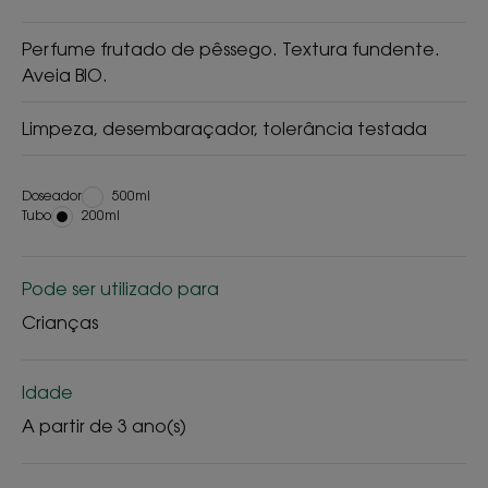
Perfume frutado de pêssego. Textura fundente.
Aveia BIO.
Limpeza, desembaraçador, tolerância testada
Doseador
Doseador
500ml
Tubo
Tubo
200ml
Pode ser utilizado para
Crianças
Idade
A partir de 3 ano(s)