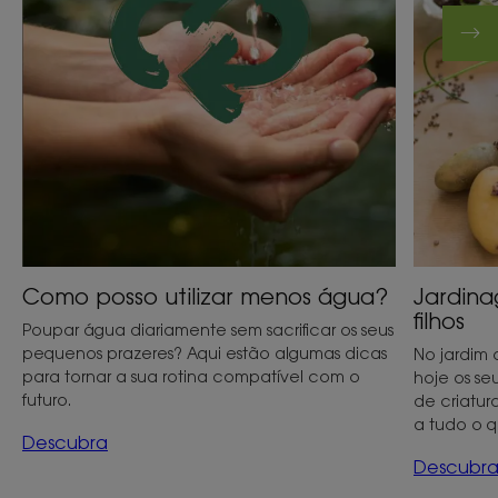
filhos
Como posso utilizar menos água?
Jardin
filhos
Poupar água diariamente sem sacrificar os seus
pequenos prazeres? Aqui estão algumas dicas
No jardim 
para tornar a sua rotina compatível com o
hoje os se
futuro.
de criatur
a tudo o q
Descubra
Descubr