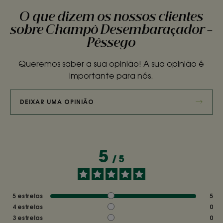
O que dizem os nossos clientes
sobre Champô Desembaraçador –
Pêssego
Queremos saber a sua opinião! A sua opinião é
importante para nós.
DEIXAR UMA OPINIÃO
5
/
5
5
estrelas
5
4
estrelas
0
3
estrelas
0