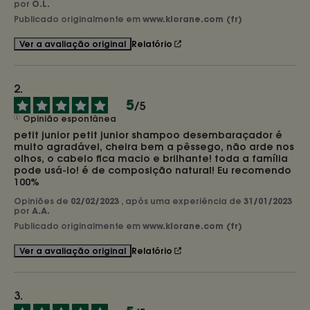
por
O.L.
Publicado originalmente em
www.klorane.com (fr)
Relatório
Ver a avaliação original
5
/
5
Opinião espontânea
petit junior petit junior shampoo desembaraçador é 
muito agradável, cheira bem a pêssego, não arde nos 
olhos, o cabelo fica macio e brilhante! toda a família 
pode usá-lo! é de composição natural! Eu recomendo 
100%
Opiniões de
02/02/2023
, após uma experiência de
31/01/2023
por
A.A.
Publicado originalmente em
www.klorane.com (fr)
Relatório
Ver a avaliação original