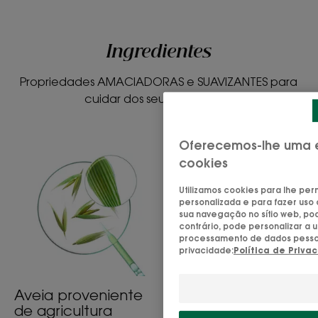
Ingredientes
Textura
Propriedades AMACIADORAS e SUAVIZANTES para
Gel
cuidar dos seus pequenos.
Benefícios da textura
Oferecemos-lhe uma e
Uma espuma leve, fácil de enxaguar e que não arde nos
olhos!
cookies
Aroma do produto
Utilizamos cookies para lhe perm
personalizada e para fazer uso 
Perfume frutado de pêssego.
sua navegação no sítio web, po
contrário, pode personalizar a 
* De acordo com a Norma OCDE 301B
processamento de dados pessoais
privacidade:
Política de Priva
Aveia proveniente
de agricultura