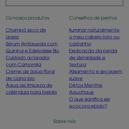
Os nossos produtos
Conselhos de peritos
Champô seco de
Iluminar naturalmente
aveia
o meu cabelo loiro ou
Sérum Antiqueda com
castanho
Quinina e Edelvaisse Bio
Explicação da perda
Cuidado aclarador
de densidade e
com Camomila
textura
Creme de água floral
Alisamento e secagem
de ciano bio
suave
Água de limpeza de
Détox Menthe
calêndula para bebés
Aquatique
O que significa ser
ecoconcebido?
Sobre nós