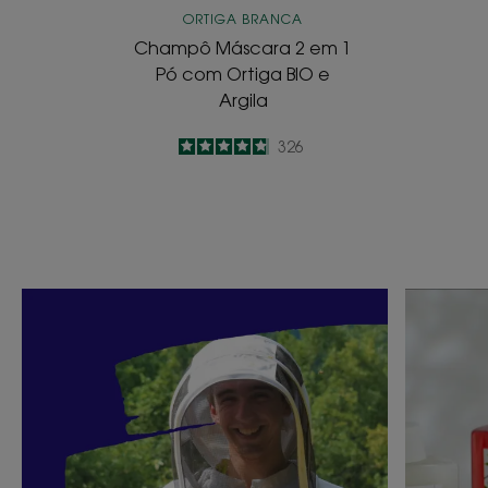
BIO
ORTIGA BRANCA
e
Champô Máscara 2 em 1
Argila
Pó com Ortiga BIO e
Argila
4.8
/
5
326
-
Descubra
Descubr
Sou
O
um
que
apicultor
é
socialmente
o
empenhado
ecodesig