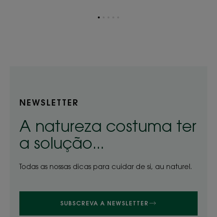
Ir
Ir
Ir
Ir
Ir
para
para
para
para
para
o
o
o
o
o
item
item
item
item
item
1
2
3
4
5
NEWSLETTER
A natureza costuma ter
a solução...
Todas as nossas dicas para cuidar de si, au naturel.
SUBSCREVA A NEWSLETTER