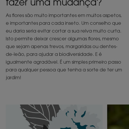
fazer uma mudança?
As flores são muito importantes em muitos aspetos,
e importantes para cada inseto. Um conselho que
eu daria seria evitar cortar a sua relva muito curta.
Isto permite deixar crescer algumas flores, mesmo
que sejam apenas trevos, margaridas ou dentes-
de-leão, para ajudar a biodiversidade. E é
igualmente agradável. É um simples primeiro passo
para qualquer pessoa que tenha a sorte de ter um
jardim!
Descubra
Descubr
Menta
Como
Aquática,
posso
o
utilizar