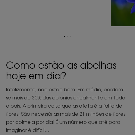
Ir
Ir
Ir
para
para
para
o
o
o
item
item
item
1
2
3
Como estão as abelhas
hoje em dia?
Infelizmente, não estão bem. Em média, perdem-
se mais de 30% das colónias anualmente em todo
o país. A primeira coisa que as afeta é a falta de
flores. São necessárias mais de 21 milhões de flores
por colmeia por dia! É um número que até para
imaginar é difícil...