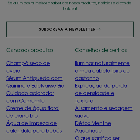
Seja um dos primeiros a saber dos nossos produtos, notícias e dicas de
beleza!
SUBSCREVA A NEWSLETTER
Os nossos produtos
Conselhos de peritos
Champô seco de
Iluminar naturalmente
aveia
o meu cabelo loiro ou
Sérum Antiqueda com
castanho
Quinina e Edelvaisse Bio
Explicação da perda
Cuidado aclarador
de densidade e
com Camomila
textura
Creme de água floral
Alisamento e secagem
de ciano bio
suave
Água de limpeza de
Détox Menthe
calêndula para bebés
Aquatique
O que significa ser