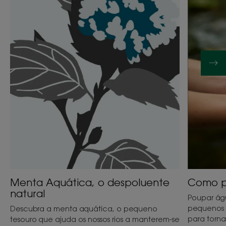
despoluente
menos
natural
água?
Menta Aquática, o despoluente
Como po
natural
Poupar águ
pequenos 
Descubra a menta aquática, o pequeno
para torna
tesouro que ajuda os nossos rios a manterem-se