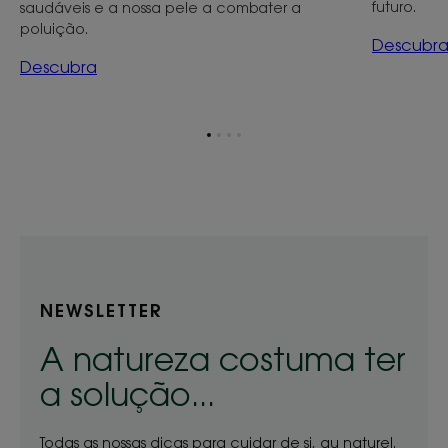
futuro.
saudáveis e a nossa pele a combater a
poluição.
Descubr
Descubra
Ir
Ir
Ir
Ir
para
para
para
para
o
o
o
o
item
item
item
item
1
2
3
4
NEWSLETTER
A natureza costuma ter
a solução...
Todas as nossas dicas para cuidar de si, au naturel.