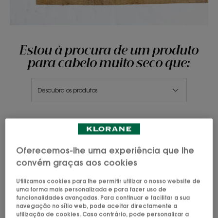
Estou à procura de um produto
para cabelo muito seco que:
Descubra os produtos
Oferecemos-lhe uma experiência que lhe
Lave e repare diariamente o
convém graças aos cookies
cabelo muito seco
Utilizamos cookies para lhe permitir utilizar o nosso website de
Consiga um cabelo disciplinado, profundamente
uma forma mais personalizada e para fazer uso de
nutrido e reparado com os cuidados com
funcionalidades avançadas. Para continuar e facilitar a sua
navegação no sítio web, pode aceitar directamente a
Cupuaçu BIO da Klorane.
utilização de cookies. Caso contrário, pode personalizar a