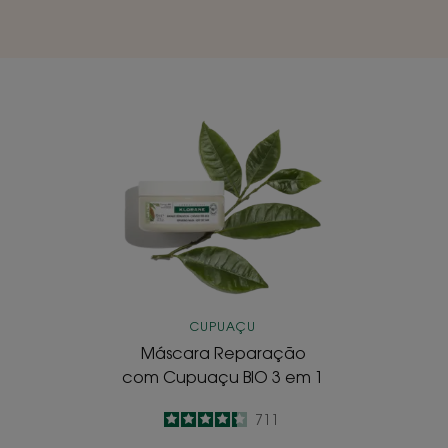
Máscara
Reparação
com
Cupuaçu
BIO
3 em 1
CUPUAÇU
Máscara Reparação
com Cupuaçu BIO 3 em 1
4.3
/
5
711
-