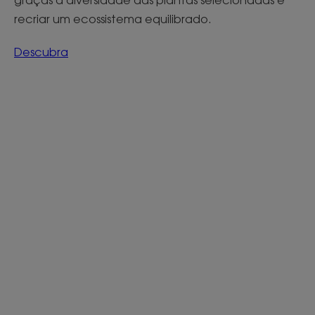
graças à diversidade das plantas selecionadas e
recriar um ecossistema equilibrado.
Descubra