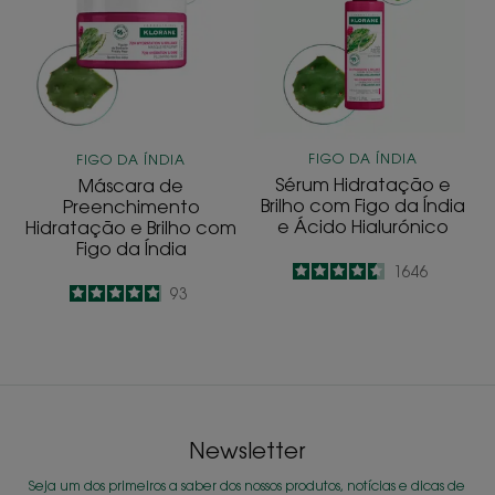
Hidratação
Brilho
e
com
Brilho
Figo
com
da
Figo
Índia
da
e
FIGO DA ÍNDIA
FIGO DA ÍNDIA
Índia
Ácido
Sérum Hidratação e
Máscara de
Hialurónico
Brilho com Figo da Índia
Preenchimento
e Ácido Hialurónico
Hidratação e Brilho com
Figo da Índia
4.5
/
5
1646
4.9
/
5
93
-
-
Newsletter
Seja um dos primeiros a saber dos nossos produtos, notícias e dicas de