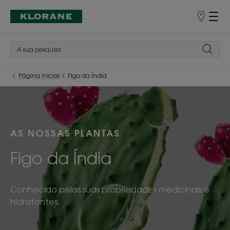
Pontos
de
Venda
Página inicial
Figo da Índia
AS NOSSAS PLANTAS
Figo da Índia
Conhecido pelas suas propriedades medicinais e
hidratantes.