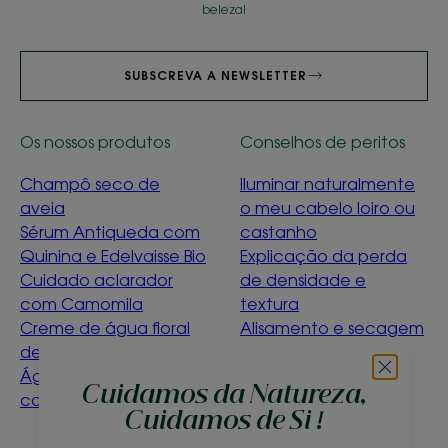
beleza!
SUBSCREVA A NEWSLETTER
Os nossos produtos
Conselhos de peritos
Champô seco de
Iluminar naturalmente
aveia
o meu cabelo loiro ou
Sérum Antiqueda com
castanho
Quinina e Edelvaisse Bio
Explicação da perda
Cuidado aclarador
de densidade e
com Camomila
textura
Creme de água floral
Alisamento e secagem
de ciano bio
suave
Água de limpeza de
Détox Menthe
Cuidamos da Natureza,
calêndula para bebés
Aquatique
Cuidamos de Si !
O que significa ser