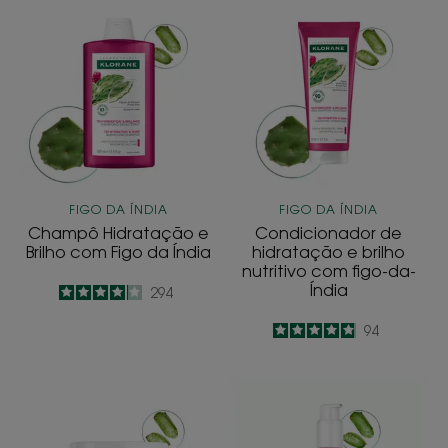
Champô
Condicionado
Hidratação
de
e
hidratação
Brilho
e
com
brilho
Figo
nutritivo
da
com
Índia
figo-
da-
FIGO DA ÍNDIA
FIGO DA ÍNDIA
Índia
Champô Hidratação e
Condicionador de
Brilho com Figo da Índia
hidratação e brilho
nutritivo com figo-da-
Índia
4.1
/
5
294
-
4.9
/
5
94
-
Máscara
Sérum
de
Hidratação
Preenchimento
e