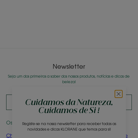
Newsletter
Seja um dos primeiros a saber dos nossos produtos, notícias e dicas de
beleza!
Cuidamos da Natureza,
SUBSCREVA A NEWSLETTER
Cuidamos de Si !
Os nossos produtos
Conselhos de peritos
Registe-se na nossa newsletter para receber todas as
novidades e dicas KLORANE que temos para si!
Champô seco de
Iluminar naturalmente