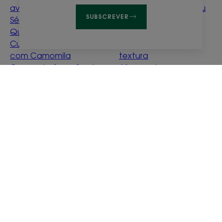
aveia
o meu cabelo loiro ou
SUBSCREVER
Sérum Antiqueda com
castanho
Quinina e Edelvaisse Bio
Explicação da perda
Cuidado aclarador
de densidade e
com Camomila
textura
Creme de água floral
Alisamento e secagem
de ciano bio
suave
Água de limpeza de
Détox Menthe
calêndula para bebés
Aquatique
O que significa ser
ecoconcebido?
Sobre nós
Perguntas frequentes
Contacto