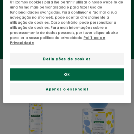
bebé. Fórmulas com ingredientes ativos de origem
Utilizamos cookies para lhe permitir utilizar o nosso website de
uma forma mais personalizada e para fazer uso de
natural, testadas sob controlo dermatológico e
funcionalidades avançadas. Para continuar e facilitar a sua
navegação no sítio web, pode aceitar directamente a
pediátrico, para garantir a segurança das
utilização de cookies. Caso contrário, pode personalizar a
crianças. Cá está: menos um peso para si!
utilização de cookies. Para mais informações sobre o
processamento de dados pessoais, por favor clique abaixo
para ler a nossa política de privacidade:
Política de
Privacidade
Definições de cookies
2 resultados "Água perfumada para
bebés"
OK
Água
Água
Apenas o essencial
Perfumada
Perfumada
Refrescante
Petit
com
Brin
Calêndula