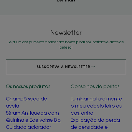
Ler mais
Newsletter
Seja um dos primeiros a saber dos nossos produtos, notícias e dicas de
beleza!
SUBSCREVA A NEWSLETTER
Os nossos produtos
Conselhos de peritos
Champô seco de
Iluminar naturalmente
aveia
o meu cabelo loiro ou
Sérum Antiqueda com
castanho
Quinina e Edelvaisse Bio
Explicação da perda
Cuidado aclarador
de densidade e