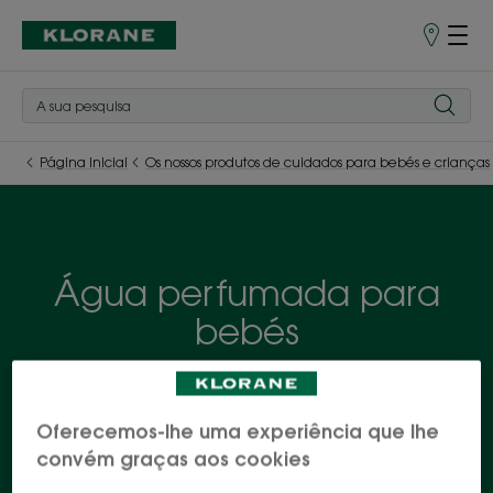
Pontos
de
Venda
Página inicial
Os nossos produtos de cuidados para bebés e crianças
Água perfumada para
bebés
Os benefícios da calêndula, com as suas
propriedades protetoras e calmantes essenciais,
Oferecemos-lhe uma experiência que lhe
estão disponíveis numa gama completa de
convém graças aos cookies
produtos dedicados à muda da fralda do seu