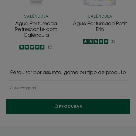
CALÊNDULA
CALÊNDULA
Água Perfumada
Água Perfumada Petit
Refrescante com
Brin
Calêndula
5
/
5
34
4.9
/
5
19
-
-
Pesquisar por assunto, gama ou tipo de produto
PROCURAR