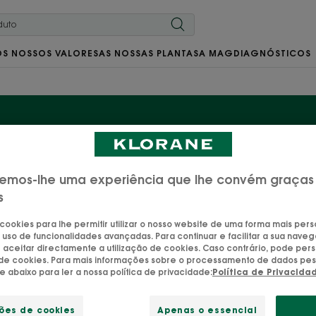
OS NOSSOS VALORES
AS NOSSAS PLANTAS
A MAG
DIAGNÓSTICOS
s cuidados corporais c
emos-lhe uma experiência que lhe convém graças
s
numa gama de produtos de cuidados corporais naturais
e sensível e delicada. *Contêm 97% de ingredientes de 
 cookies para lhe permitir utilizar o nosso website de uma forma mais per
 uso de funcionalidades avançadas. Para continuar e facilitar a sua naveg
aceitar directamente a utilização de cookies. Caso contrário, pode pers
o de cookies. Para mais informações sobre o processamento de dados pes
ue abaixo para ler a nossa política de privacidade:
Política de Privacida
Corpo
ções de cookies
Apenas o essencial