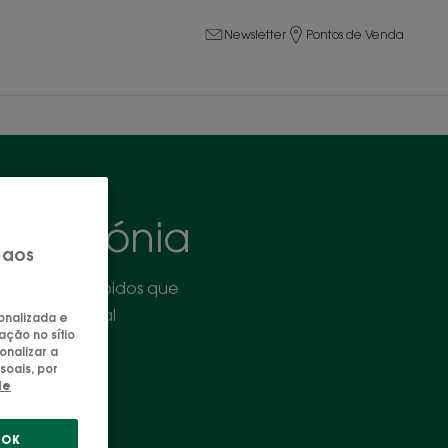
Newsletter
Pontos de Venda
om peónia
 aos
* e ecoconcebidos que
origem natural
sonalizada e
ação no sítio
onalizar a
soais, por
de
OK