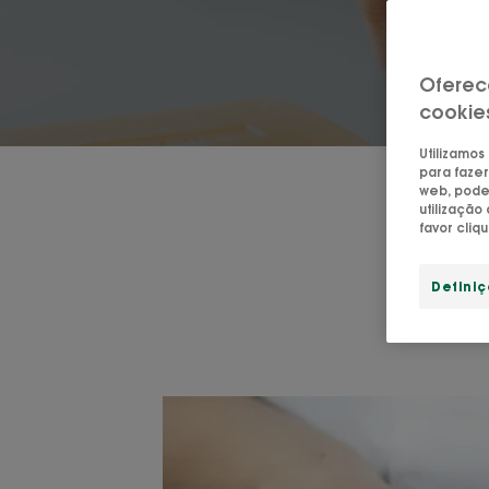
Oferec
cookie
Utilizamos
para fazer
web, pode 
utilizaçã
favor cliq
Defini