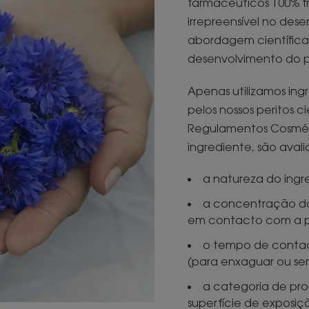
farmacêuticos 100% 
irrepreensível no des
abordagem científica 
desenvolvimento do 
Apenas utilizamos in
pelos nossos peritos c
Regulamentos Cosmét
ingrediente, são avalia
a natureza do ingr
a concentração do
em contacto com a p
o tempo de contac
(para enxaguar ou se
a categoria de prod
superfície de exposiç