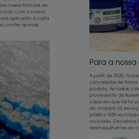
das nossas fórmulas de
acordo com a norma
ulas aplicarão a carta
ão conter apenas
Para a noss
A partir de 2020, toda
concebidas de forma e
produto. As nossas cai
proveniente de florest
casos em que tal for po
de champô (à exceção
plástico 50% reciclado
reciclado. Decidimos 
desmaquilhantes de ro