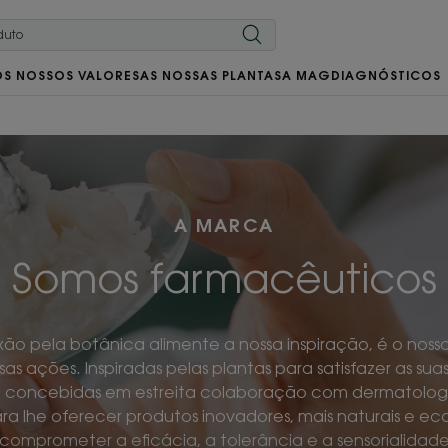
OS NOSSOS VALORES
AS NOSSAS PLANTAS
A MAG
DIAGNÓSTICOS
A MARCA
Somos farmacêuticos
ão pela botânica alimente a nossa inspiração, é o nosso 
as ações. Inspiradas pelas plantas para satisfazer as sua
o concebidas em estreita colaboração com dermatologis
a lhe oferecer produtos inovadores, mais naturais e e
comprometer a eficácia, a tolerância e a sensorialidad