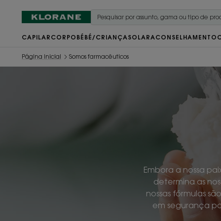
CAPILAR
CORPO
BÉBÉ/CRIANÇA
SOLAR
ACONSELHAMENTO
Página inicial
Somos farmacêuticos
Embora a nossa paix
determina as noss
nossas fórmulas sã
em segurança par