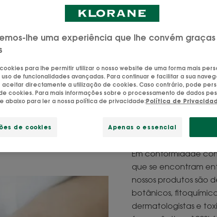
Atualizado em
29/10/25
, validado por
a nossa equipa de especialistas Kloran
emos-lhe uma experiência que lhe convém graças
s
 cookies para lhe permitir utilizar o nosso website de uma forma mais per
 uso de funcionalidades avançadas. Para continuar e facilitar a sua naveg
aceitar directamente a utilização de cookies. Caso contrário, pode pers
o de cookies. Para mais informações sobre o processamento de dados pes
ue abaixo para ler a nossa política de privacidade:
Política de Privacida
Carta de ét
desenvolv
ções de cookies
Apenas o essencial
Em conformidade com
que se encontram entr
nossos produtos são de
botânicos, fitoquímico
dermatologistas e to