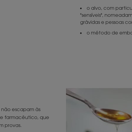
o alvo, com partic
"sensíveis", nomeadam
grávidas e pessoas c
o método de emba
s não escapam às
 e farmacêutico, que
m provas.