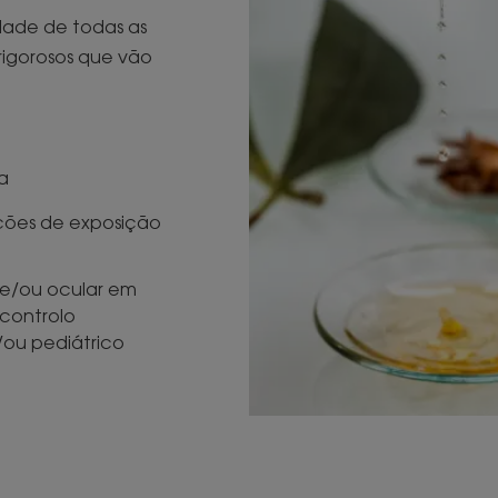
dade de todas as
 rigorosos que vão
ca
ições de exposição
 e/ou ocular em
 controlo
/ou pediátrico