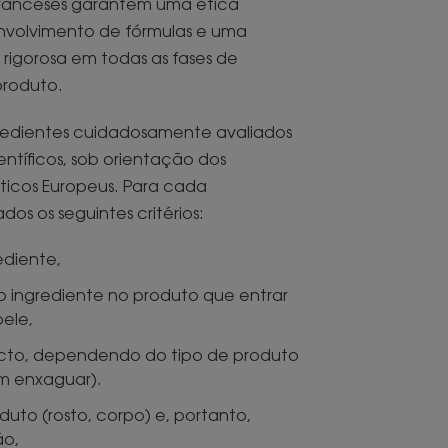
franceses garantem uma ética
envolvimento de fórmulas e uma
rigorosa em todas as fases de
produto.
gredientes cuidadosamente avaliados
ientíficos, sob orientação dos
icos Europeus. Para cada
dos os seguintes critérios:
ediente,
 ingrediente no produto que entrar
ele,
to, dependendo do tipo de produto
m enxaguar).
uto (rosto, corpo) e, portanto,
ão,