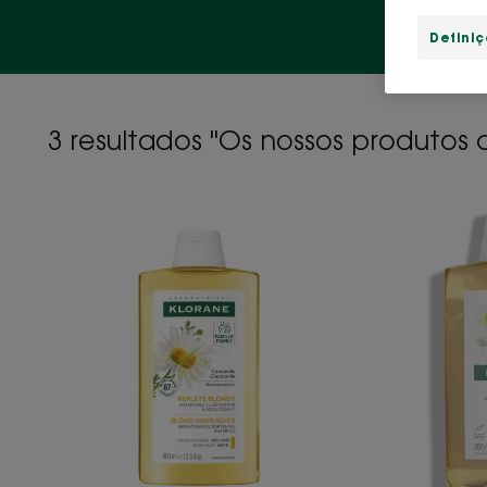
Defini
3 resultados "Os nossos produto
Champô
com
Camomila