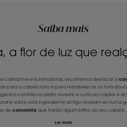
Saiba mais
 a flor de luz que real
ca
es calmantes e iluminadoras, escolhemos destacar a
ais para o cabelo loiro e para restabelecer os tons dour
nina contido no pistilo reveste a cutícula capilar e acl
orane sobre este ingrediente antigo revelam-se numa 
camomila
ase de
que trarão algum brilho ao seu cabelo
Ler mais