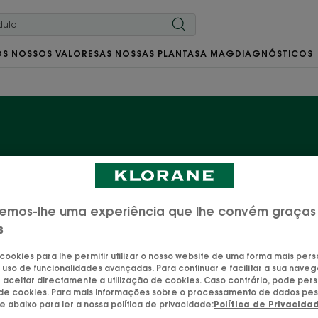
OS NOSSOS VALORES
AS NOSSAS PLANTAS
A MAG
DIAGNÓSTICOS
ssos produtos com ca
mila, a alta sacerdotisa de todos os cabelos loiros e ca
emos-lhe uma experiência que lhe convém graças
completa de produtos iluminadores do cabelo. É o sufic
s
sol à sua vida, mesmo em dias de chuva!
 cookies para lhe permitir utilizar o nosso website de uma forma mais per
 uso de funcionalidades avançadas. Para continuar e facilitar a sua naveg
aceitar directamente a utilização de cookies. Caso contrário, pode pers
o de cookies. Para mais informações sobre o processamento de dados pes
Champô
Condicionador
ue abaixo para ler a nossa política de privacidade:
Política de Privacida