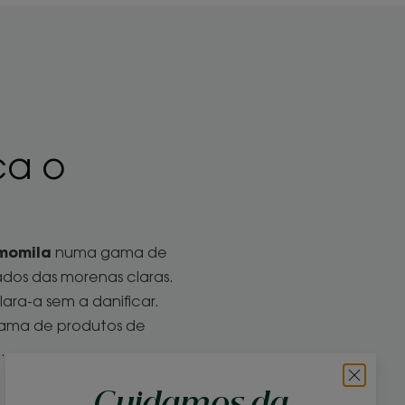
ça o
momila
numa gama de
ados das morenas claras.
ara-a sem a danificar.
gama de produtos de
…