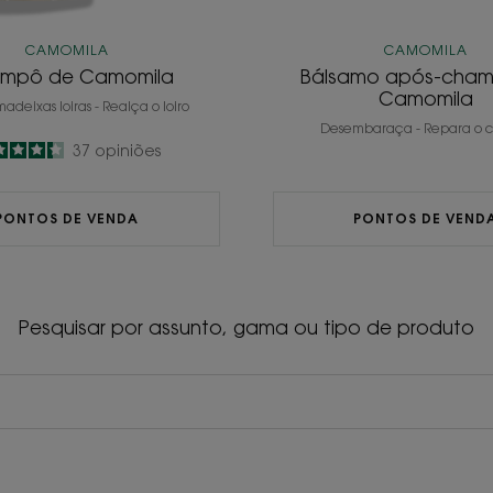
CAMOMILA
CAMOMILA
mpô de Camomila
Bálsamo após-cha
Camomila
adeixas loiras - Realça o loiro
Desembaraça - Repara o 
4.3
/
5
37
opiniões
-
PONTOS DE VENDA
PONTOS DE VEND
Pesquisar por assunto, gama ou tipo de produto