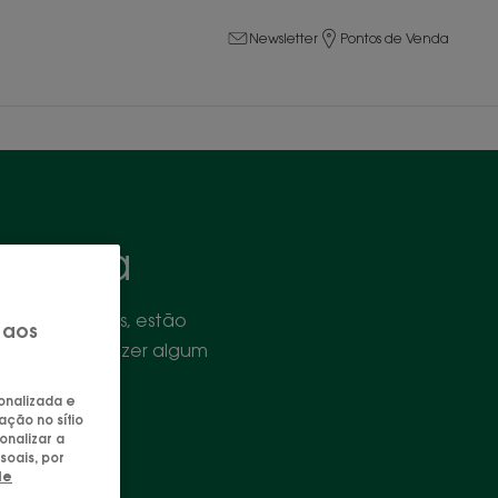
Newsletter
Pontos de Venda
momila
stanhos claros, estão
 aos
iente para trazer algum
sonalizada e
ação no sítio
onalizar a
soais, por
de