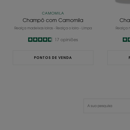
CAMOMILA
Champô com Camomila
Cha
Realça madeixas loiras - Realça o loiro - Limpa
Realça m
4.8
/
5
17
opiniões
-
PONTOS DE VENDA