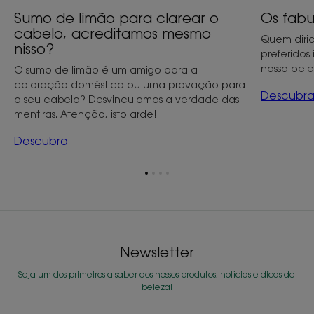
Sumo de limão para clarear o
Os fabu
cabelo, acreditamos mesmo
Quem diria
nisso?
preferidos
nossa pele
O sumo de limão é um amigo para a
coloração doméstica ou uma provação para
Descubr
o seu cabelo? Desvinculamos a verdade das
mentiras. Atenção, isto arde!
Descubra
Ir
Ir
Ir
Ir
para
para
para
para
o
o
o
o
item
item
item
item
1
2
3
4
Newsletter
Seja um dos primeiros a saber dos nossos produtos, notícias e dicas de
beleza!