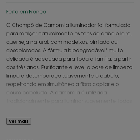
Feito em França
O Champô de Camomila iluminador foi formulado
para realçar naturalmente os tons de cabelo loiro,
quer seja natural, com madeixas, pintado ou
descolorados. A fórmula biodegradável* muito
delicada é adequada para toda a família, a partir
dos três anos. Purificante e leve, a base de limpeza
limpa e desembaraça suavemente o cabelo,
respeitando em simultâneo a fibra capilar e o
couro cabeludo. A camomila é utilizada
tradicionalmente para iluminar suavemente todas
as tonalidades de loiro. O cabelo encontra
naturalmente a sua luminosidade. Os tons loiros
Ver mais
ficam subtilmente iluminados** e o cabelo loiro é
realçado com madeixas douradas com tons de