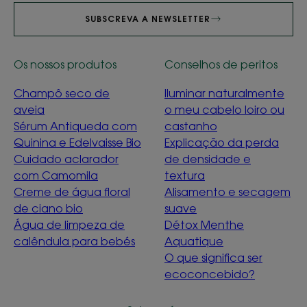
SUBSCREVA A NEWSLETTER
Os nossos produtos
Conselhos de peritos
Champô seco de
Iluminar naturalmente
aveia
o meu cabelo loiro ou
Sérum Antiqueda com
castanho
Quinina e Edelvaisse Bio
Explicação da perda
Cuidado aclarador
de densidade e
com Camomila
textura
Creme de água floral
Alisamento e secagem
de ciano bio
suave
Água de limpeza de
Détox Menthe
calêndula para bebés
Aquatique
O que significa ser
ecoconcebido?