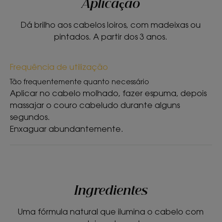
carecem de volume.
Aplicação
Dá brilho aos cabelos loiros, com madeixas ou
pintados. A partir dos 3 anos.
TEXTURA
RECICLÁVEL
Frequência de utilização
Tão frequentemente quanto necessário
Aplicar no cabelo molhado, fazer espuma, depois
Textura
massajar o couro cabeludo durante alguns
Líquido
segundos.
Enxaguar abundantemente.
Benefícios da textura
Textura líquida.
Aroma do produto
Camomila.
Ingredientes
* De acordo com a Norma OCDE 301B.
Uma fórmula natural que ilumina o cabelo com
** Efeito iluminador – 87% concordam – testado em 31 indivíduos após
21 dias de utilização.