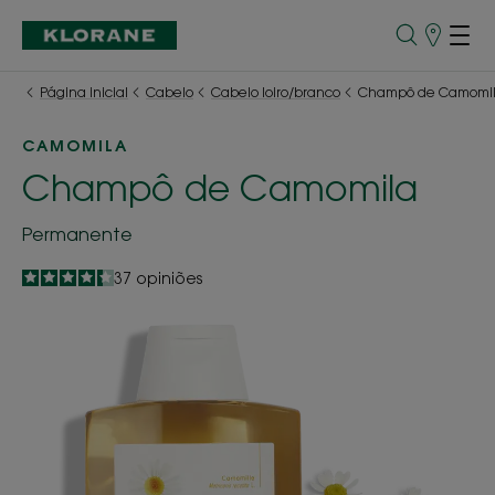
Pontos
de
Venda
Página inicial
Cabelo
Cabelo loiro/branco
Champô de Camomi
CAMOMILA
Champô de Camomila
Permanente
4.3
/
5
37
opiniões
-