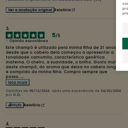
con
pro
Relatório
Ver a avaliação original
pri
5
/
5
Opinião espontânea
Este champô é utilizado pela minha filha de 21 anos, 
desde que o cabelo dela começou a apresentar a 
tonalidade camomila, característica genética 
materna. O cheiro, a suavidade, o brilho. Gosto muito 
deste champô, do aroma que deixa no cabelo longo 
e comprido da minha filha. Compro sempre que 
posso, 
...
leia mais
Opiniões de
05/12/2024
, após uma experiência de
24/02/2004
por
D.D.
Útil
(0)
Relatório