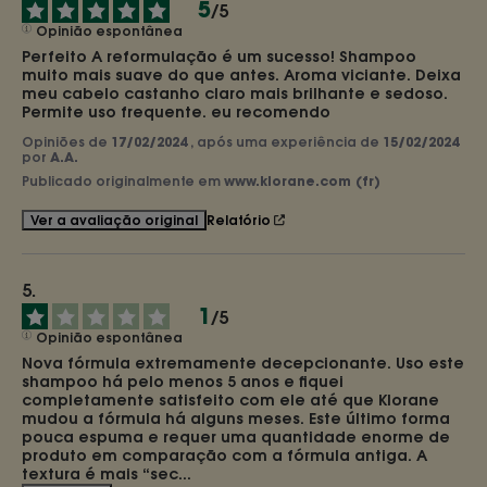
5
/
5
Opinião espontânea
Perfeito A reformulação é um sucesso! Shampoo 
muito mais suave do que antes. Aroma viciante. Deixa 
meu cabelo castanho claro mais brilhante e sedoso. 
Permite uso frequente. eu recomendo
Opiniões de
17/02/2024
, após uma experiência de
15/02/2024
por
A.A.
Publicado originalmente em
www.klorane.com (fr)
Relatório
Ver a avaliação original
1
/
5
Opinião espontânea
Nova fórmula extremamente decepcionante. Uso este 
shampoo há pelo menos 5 anos e fiquei 
completamente satisfeito com ele até que Klorane 
mudou a fórmula há alguns meses. Este último forma 
pouca espuma e requer uma quantidade enorme de 
produto em comparação com a fórmula antiga. A 
textura é mais “sec
...