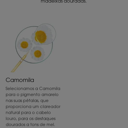
madeixas douradas.
*** Cabelo suave – 94% concordam – testado em 31 indivíduos após
21 dias de utilização.
* De acordo com a Norma OCDE 301B.
Camomila
Selecionamos a Camomila
para o pigmento amarelo
nas suas pétalas, que
proporciona um clareador
natural para o cabelo
louro, para os destaques
dourados a tons de mel.