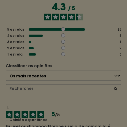
4.3
/
5
5
estrelas
25
4
estrelas
6
3
estrelas
1
2
estrelas
2
1
estrela
3
Classificar as opiniões
5
/
5
Opinião espontânea
Eu usei os shampoo klorane,usei o de camomila,é 