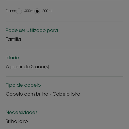
Frasco
Frasco
400ml
Frasco
200ml
Pode ser utilizado para
Família
Idade
A partir de 3 ano(s)
Tipo de cabelo
Cabelo com brilho - Cabelo loiro
Necessidades
Brilho loiro