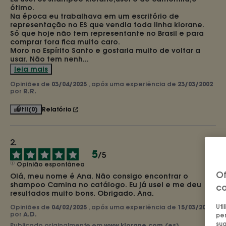
ótimo.

Na época eu trabalhava em um escritório de 
representação no ES que vendia toda linha klorane.

Só que hoje não tem representante no Brasil e para 
comprar fora fica muito caro.

Moro no Espírito Santo e gostaria muito de voltar a 
usar. Não tem nenh
...
leia mais
Opiniões de
03/04/2025
, após uma experiência de
23/03/2002
por
R.R.
Útil
(0)
Relatório
5
/
5
Opinião espontânea
Of
Olá, meu nome é Ana. Não consigo encontrar o 
shampoo Camina no catálogo. Eu já usei e me deu 
co
resultados muito bons. Obrigado. Ana.
Uti
Opiniões de
04/02/2025
, após uma experiência de
15/03/2024
por
A.D.
per
sua
Publicado originalmente em
www.klorane.com (es)