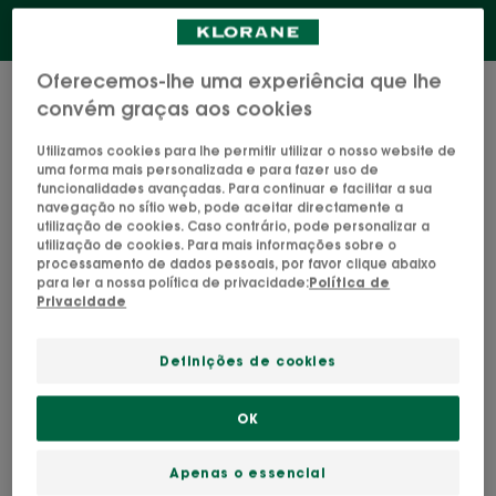
Oferecemos-lhe uma experiência que lhe
1 resultado "Champô"
convém graças aos cookies
Champô
Utilizamos cookies para lhe permitir utilizar o nosso website de
com
uma forma mais personalizada e para fazer uso de
funcionalidades avançadas. Para continuar e facilitar a sua
Centáurea
navegação no sítio web, pode aceitar directamente a
BIO
utilização de cookies. Caso contrário, pode personalizar a
utilização de cookies. Para mais informações sobre o
processamento de dados pessoais, por favor clique abaixo
para ler a nossa política de privacidade:
Política de
Privacidade
Definições de cookies
OK
Apenas o essencial
CENTÁUREA