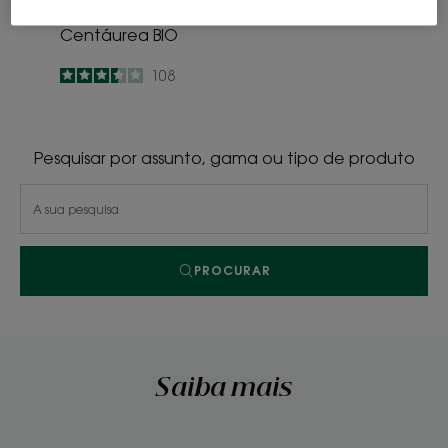
Champô com
Centáurea BIO
3.5
/
5
108
-
Pesquisar por assunto, gama ou tipo de produto
PROCURAR
Saiba mais