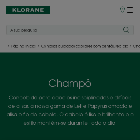
Pontos
de
Venda
Página inicial
Os nossos cuidados capilares com centáurea bio
Ch
Champô
Concebida para cabelos indisciplinados e difíceis
de alisar, a nossa gama de Leite Papyrus amacia e
alisa o fio de cabelo. O cabelo é liso e brilhante e o
estilo mantém-se durante todo o dia.