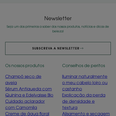
Newsletter
Seja um dos primeiros a saber dos nossos produtos, notícias e dicas de
beleza!
SUBSCREVA A NEWSLETTER
Os nossos produtos
Conselhos de peritos
Champô seco de
Iluminar naturalmente
aveia
o meu cabelo loiro ou
Sérum Antiqueda com
castanho
Quinina e Edelvaisse Bio
Explicação da perda
Cuidado aclarador
de densidade e
com Camomila
textura
Creme de água floral
Alisamento e secagem