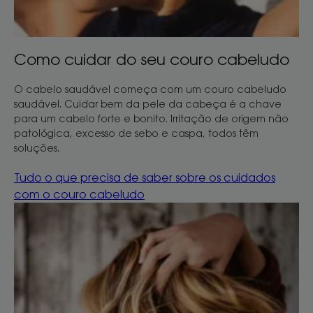
do
seu
couro
Como cuidar do seu couro cabeludo
cabeludo
O cabelo saudável começa com um couro cabeludo
saudável. Cuidar bem da pele da cabeça é a chave
para um cabelo forte e bonito. Irritação de origem não
patológica, excesso de sebo e caspa, todos têm
soluções.
Tudo o que precisa de saber sobre os cuidados
com o couro cabeludo
As
nossas
dicas
para
conseguir
um
cabelo