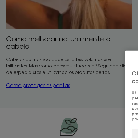
Como melhorar naturalmente o
cabelo
Cabelos bonitos são cabelos fortes, volumosos e
brilhantes. Mas como conseguir tudo isto? Seguindo dicas
de especialistas e utilizando os produtos certos.
Of
co
Como proteger as pontas
Uti
per
sua
con
pro
pri