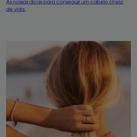
As nossas dicas para conseguir um cabelo cheio
de vida.
Como
proteger
as
pontas
Como
melhorar
naturalmente
o
cabelo