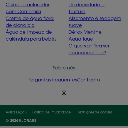
Cuidado aclarador
de densidade e
com Camomila
textura
Creme de água floral
Alisamento e secagem
de ciano bio
suave
Água de limpeza de
Détox Menthe
calêndula para bebés
Aquatique
O que significa ser
ecoconcebido?
Sobre nós
Perguntas frequentes
Contacto
Avisos Legais
Política de Privacidade
Definições de cookies
© 2026 KLORANE