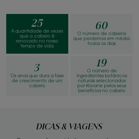
25
60
A quantidade de vezes
O número de cabelos
que o cabelo é
que perdemos em média
renovado no nosso
todos os dias
tempo de vida
19
3
O número de
Os anos que dura a fase
ingredientes botânicos
de crescimento de um
naturais selecionados
cabelo
por Klorane pelos seus
benefícios no cabelo
DICAS & VIAGENS