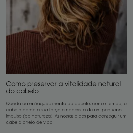
cheio
de
vida.
Como
preservar
a
vitalidade
natural
do
cabelo
Como preservar a vitalidade natural
do cabelo
Queda ou enfraquecimento do cabelo: com o tempo, o
cabelo perde a sua força e necessita de um pequeno
impulso (da natureza). As nossas dicas para conseguir um
cabelo cheio de vida.