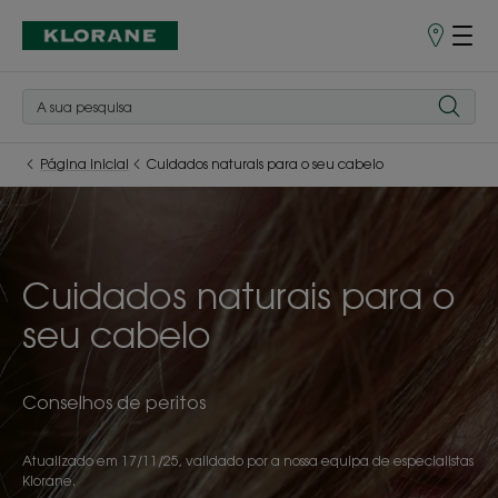
Pontos
de
Venda
Página inicial
Cuidados naturais para o seu cabelo
Cuidados naturais para o
seu cabelo
Conselhos de peritos
Atualizado em
17/11/25
, validado por
a nossa equipa de especialistas
Klorane
.