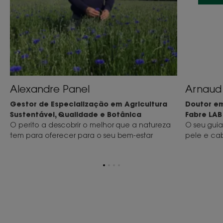
Alexandre Panel
Arnaud 
Gestor de Especialização em Agricultura
Doutor em
Sustentável, Qualidade e Botânica
Fabre LAB
O perito a descobrir o melhor que a natureza
O seu gui
tem para oferecer para o seu bem-estar
pele e ca
Ir
Ir
Ir
Ir
para
para
para
para
o
o
o
o
item
item
item
item
1
2
3
4