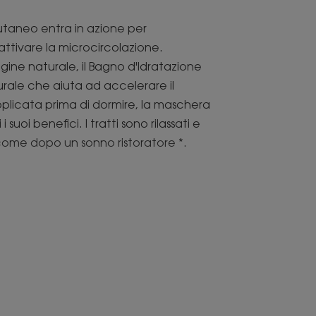
cutaneo entra in azione per
iattivare la microcircolazione.
rigine naturale, il Bagno d'Idratazione
urale che aiuta ad accelerare il
licata prima di dormire, la maschera
 suoi benefici. I tratti sono rilassati e
 come dopo un sonno ristoratore *.
erabilità si fonde sulla pelle. Il
 in uno strato sottile o come
uendo il rituale Klorane che si trova