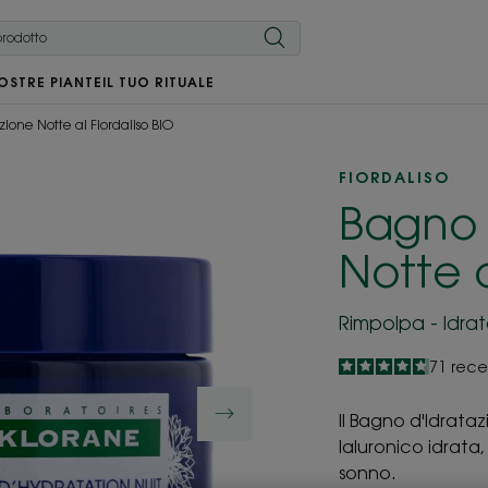
OSTRE PIANTE
IL TUO RITUALE
ione Notte al Fiordaliso BIO
FIORDALISO
Bagno 
Notte a
Rimpolpa - Idrat
4.7
/
5
71
rece
-
Il Bagno d'Idrataz
Ialuronico idrata,
sonno.