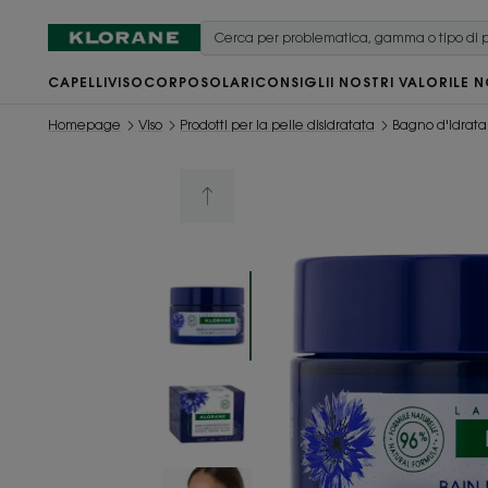
CAPELLI
VISO
CORPO
SOLARI
CONSIGLI
I NOSTRI VALORI
LE N
Homepage
Viso
Prodotti per la pelle disidratata
Bagno d'Idrataz