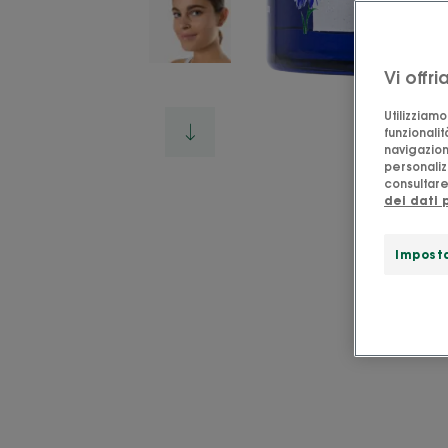
Vi offr
Utilizziam
funzionalit
navigazion
personalizz
consultare 
dei dati 
Imposta