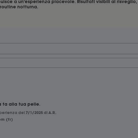
isce a un'esperienza piacevole. Risultati visibili al risveglio
outine notturna.
fa alla tua pelle.
sperienza del
7/1/2025
di
A.R.
m (fr)