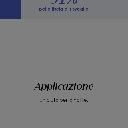
Profumazione
pelle liscia al risveglio¹
Profumo di fiordaliso
*Come se la pelle avesse beneficiato di qualche ora d
75 donne di età compresa tra i 25 e i 45 anni che han
giorni.
Applicazione
Un aiuto per la notte.