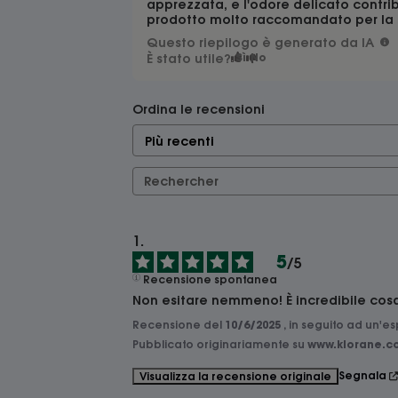
apprezzata, e l'odore delicato contribu
prodotto molto raccomandato per la r
Questo riepilogo è generato da IA
È stato utile?
Sì
No
Ordina le recensioni
5
/
5
Recensione spontanea
Non esitare nemmeno! È incredibile cosa 
Recensione del
10/6/2025
, in seguito ad un'e
Pubblicato originariamente su
www.klorane.co
Segnala
Visualizza la recensione originale