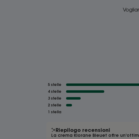
Voglia
5
stelle
4
stelle
3
stelle
2
stelle
1
stella
Riepilogo recensioni
La crema Klorane Bleuet offre un'otti