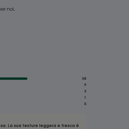
er noi.
58
9
3
1
0
sa. La sua texture leggera e fresca è