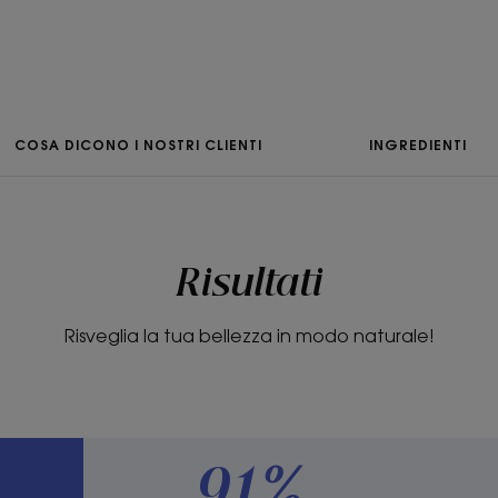
• Idrata : la pelle è “dissetata' tutta la
idratante.
• Rimpolpa : la pelle è rimpolpata e i tratt
• Rigenera : perfettamente idratata e 
ringiovanita al risveglio.
COSA DICONO I NOSTRI CLIENTI
INGREDIENTI
CONSISTENZA
Risultati
Consistenza
Crema
Risveglia la tua bellezza in modo naturale!
Benefici della cons
La formula non com
tollerabilità che si f
applicata di notte su 
sottile o come masch
91%