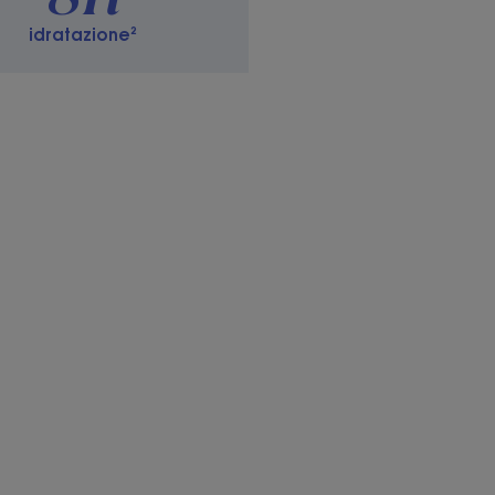
idratazione²
i sonno in più : 88% concorda - Test consumatori su
no utilizzato il Bagno d'Idratazione Notte per 21