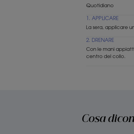
Quotidiano
1. APPLICARE
La sera, applicare un
2. DRENARE
Con le mani appiattit
centro del collo.
Cosa dicono