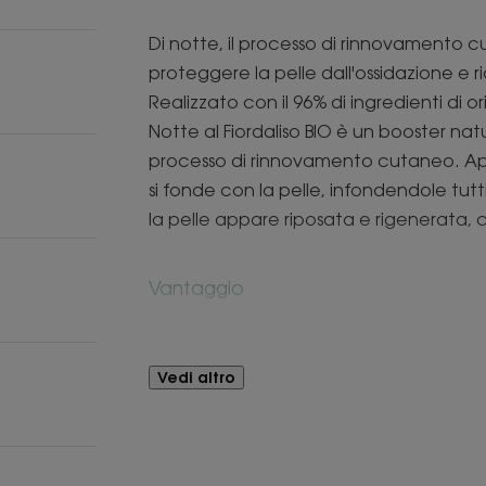
Di notte, il processo di rinnovamento 
proteggere la pelle dall'ossidazione e r
Realizzato con il 96% di ingredienti di o
Notte al Fiordaliso BIO è un booster nat
processo di rinnovamento cutaneo. App
si fonde con la pelle, infondendole tutti i
la pelle appare riposata e rigenerata,
Vantaggio
La formula non comedogena e ad alta toll
prodotto può essere applicato di notte
Vedi altro
maschera più spessa su viso e collo, seg
all'interno della confezione.
Benefici