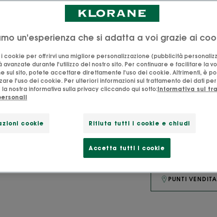
iamo un'esperienza che si adatta a voi grazie ai coo
Fiordaliso
Prodotto
o i cookie per offrirvi una migliore personalizzazione (pubblicità personaliz
BIO
in Francia
à avanzate durante l'utilizzo del nostro sito. Per continuare e facilitare la v
e sul sito, potete accettare direttamente l'uso dei cookie. Altrimenti, è po
are l'uso dei cookie. Per ulteriori informazioni sul trattamento dei dati per
Consistenza 'coc
la nostra informativa sulla privacy cliccando qui sotto:
Informativa sul t
personali
Idratante, rimpo
zioni cookie
Rifiuta tutti i cookie e chiudi
Vaso
Vaso
50ml
Accetta tutti i cookie
PUNTI VENDIT