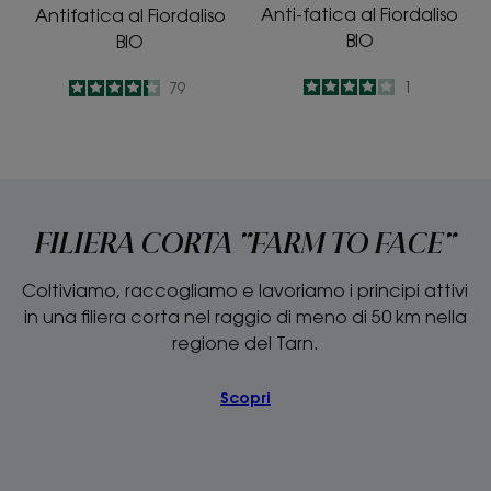
Anti-fatica al Fiordaliso
Antifatica al Fiordaliso
BIO
BIO
4
/
5
1
4.2
/
5
79
-
-
FILIERA CORTA "FARM TO FACE"
Coltiviamo, raccogliamo e lavoriamo i principi attivi
in una filiera corta nel raggio di meno di 50 km nella
regione del Tarn.
Scopri