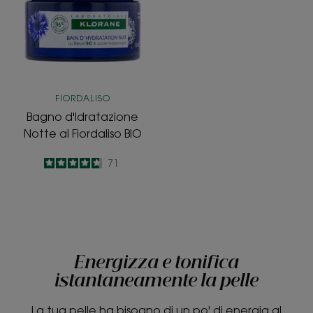
al
Fiordaliso
BIO
FIORDALISO
Bagno d'Idratazione
Notte al Fiordaliso BIO
4.7
/
5
71
-
Energizza e tonifica
istantaneamente la pelle
La tua pelle ha bisogno di un po' di energia al