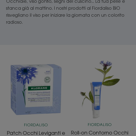
Occhiaie, viso gonfio, segni del cuscino... La tua pelle è
stanca già al mattino. I nostri prodotti al Fiordaliso BIO
risvegliano il viso per iniziare la giornata con un colorito
radioso.
Patch
Roll-
Occhi
on
Leviganti
Contorno
e
Occhi
Antifatica
Anti-
al
fatica
Fiordaliso
al
BIO
Fiordaliso
BIO
FIORDALISO
FIORDALISO
Roll-on Contorno Occhi
Patch Occhi Leviganti e