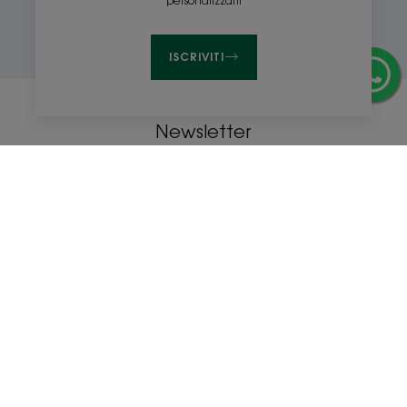
personalizzati!
ISCRIVITI
Newsletter
Sii tra i primi a conoscere i nostri prodotti, le novità e i consigli di
bellezza!
ISCRIVITI ALLA NEWSLETTER
I nostri prodotti
Consigli degli esperti
Shampoo secco
Schiarire naturalmente
all'Avena
i capelli biondi o
Spray schiarente alla
castani
Camomilla
Spiegare la perdita di