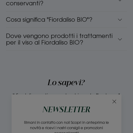
conservanti?
Cosa significa "Fiordaliso BIO"?
Dove vengono prodotti i trattamenti
per il viso al Fiordaliso BIO?
Lo sapevi?
Il fiordaliso, anticamente chiamato "barbeau"
in francese, è all'origine del motivo
NEWSLETTER
decorativo "barbeau".
Rimani in contatto con noi! Scopri in anteprima le
novità e ricevi i nostri consigli e promozioni