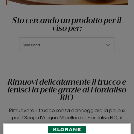
Sto cercando un prodotto per il
viso per:
Seleziona
Rimuovi delicatamente il trucco e
lenisci la pelle grazie al Fiordaliso
BIO
Rimuovere il trucco senza danneggiare la pelle si
può! Scopri l'Acqua Micellare al Fiordaliso BIO, il
prodotto essenziale nel tuo rituale di bellezza.