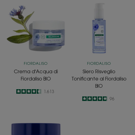
Crema
Siero
d'Acqua
Risveglio
di
Tonificante
Fiordaliso
al
BIO
Fiordaliso
BIO
FIORDALISO
FIORDALISO
Crema d'Acqua di
Siero Risveglio
Fiordaliso BIO
Tonificante al Fiordaliso
BIO
4.4
/
5
1.613
-
4.8
/
5
96
-
Bagno
d'Idratazione
Notte