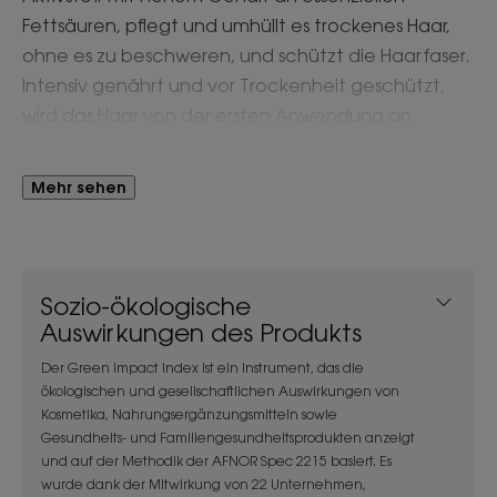
Fettsäuren, pflegt und umhüllt es trockenes Haar,
ohne es zu beschweren, und schützt die Haarfaser.
Intensiv genährt und vor Trockenheit geschützt,
wird das Haar von der ersten Anwendung an
geschmeidig, weich und glänzend**.
Mehr sehen
Vorteil
Eine Formulierung mit 86 % Inhaltsstoffen
natürlichen Ursprungs zur Reinigung und Reparatur
Sozio-ökologische
des Haares.
Auswirkungen des Produkts
Der Green Impact Index ist ein Instrument, das die
Nutzen
ökologischen und gesellschaftlichen Auswirkungen von
Kosmetika, Nahrungsergänzungsmitteln sowie
• Reinigt: das Haar sanft und liefert einen hohen
Gesundheits- und Familiengesundheitsprodukten anzeigt
Nährwert.
und auf der Methodik der AFNOR Spec 2215 basiert. Es
• Nährt: Reich an Fettsäuren, nährt, hydratisiert,
wurde dank der Mitwirkung von 22 Unternehmen,