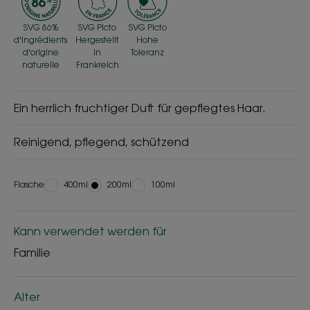
SVG 86%
SVG Picto
SVG Picto
d'ingrédients
Hergestellt
Hohe
d'origine
in
Toleranz
naturelle
Frankreich
Ein herrlich fruchtiger Duft für gepflegtes Haar.
Reinigend, pflegend, schützend
Flasche
Flasche
400ml
Flasche
200ml
Flasche
100ml
Kann verwendet werden für
Familie
Alter