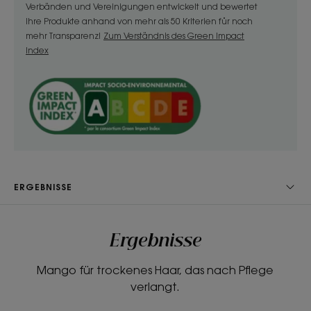
glättet und umhüllt es die Haarfaser, ohne sie zu
Verbänden und Vereinigungen entwickelt und bewertet
beschweren.
Ihre Produkte anhand von mehr als 50 Kriterien für noch
• Schützt: Mangobutter, ein pflanzlicher Aktivstoff,
mehr Transparenz!
Zum Verständnis des Green Impact
der reich an Fettsäuren ist, schützt selbst die
Index
trockensten Haartypen vor dem Austrocknen.
TEXTUR
RECYCLING
ERGEBNISSE
Textur
Flüssigkeit
Ergebnisse
Vorteile der Textur
Flüssige Textur.
Mango für trockenes Haar, das nach Pflege
verlangt.
Geruch des Inhalts