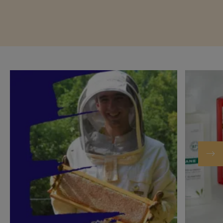
Den
Den
Artikel
Artikel
lesen.
lesen.
DIE
BEWUSSTE
MACHER
SCHÖNHE
DER
VERÄNDERUNG