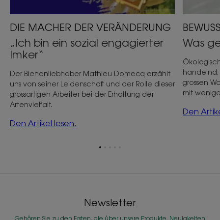
DIE MACHER DER VERÄNDERUNG
BEWUSS
„Ich bin ein sozial engagierter
Was ge
Imker“
Ökologisch
handelnd, u
Der Bienenliebhaber Mathieu Domecq erzählt
grossen Wo
uns von seiner Leidenschaft und der Rolle dieser
mit wenige
grossartigen Arbeiter bei der Erhaltung der
Artenvielfalt.
Den Artike
Den Artikel lesen.
Zum
Zum
Zum
Zum
Zum
Element
Element
Element
Element
Element
1
2
3
4
5
Newsletter
Gehören Sie zu den Ersten, die über unsere Produkte, Neuigkeiten