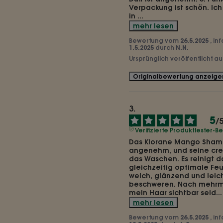
Verpackung ist schön. Ich
in 
...
mehr lesen
Bewertung vom
26.5.2025
, in
1.5.2025
durch
N.N.
Ursprünglich veröffentlicht a
Originalbewertung anzeige
5
/
Verifizierte Produkttester-
Das Klorane Mango Shampo
angenehm, und seine crem
das Waschen. Es reinigt d
gleichzeitig optimale Feu
weich, glänzend und leicht
beschweren. Nach mehrma
mein Haar sichtbar seid
...
mehr lesen
Bewertung vom
26.5.2025
, in