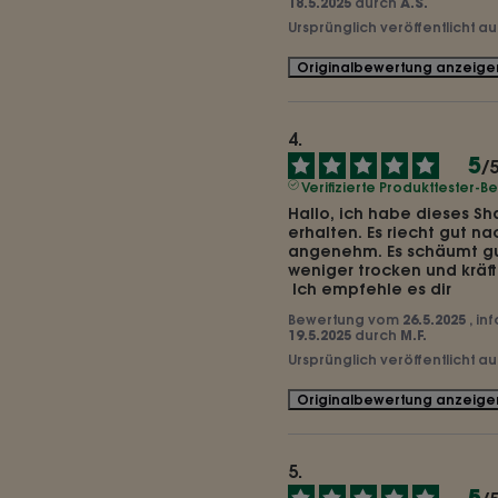
18.5.2025
durch
A.S.
Ursprünglich veröffentlicht a
Originalbewertung anzeige
5
/
Verifizierte Produkttester-
Hallo, ich habe dieses S
erhalten. Es riecht gut na
angenehm. Es schäumt gu
weniger trocken und kräfti
 Ich empfehle es dir
Bewertung vom
26.5.2025
, in
19.5.2025
durch
M.F.
Ursprünglich veröffentlicht a
Originalbewertung anzeige
5