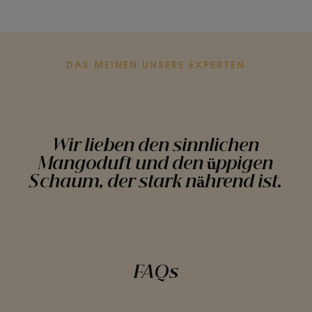
Zum
Zum
Zum
Zum
Element
Element
Element
Element
1
2
3
4
DAS MEINEN UNSERE EXPERTEN
Wir lieben den sinnlichen
Mangoduft und den üppigen
Schaum, der stark nährend ist.
FAQs