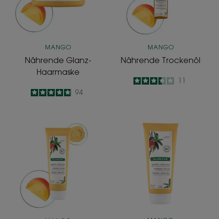
MANGO
MANGO
Nährende Glanz-
Nährende Trockenöl
Haarmaske
3.5
/
5
11
-
4.9
/
5
94
-
Nährende
Nährender
Haartagescreme
Pflegebalsam