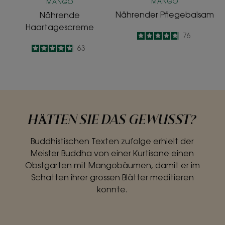
MANGO
MANGO
Nährender Pflegebalsam
Nährende
Haartagescreme
4.8
/
5
76
-
4.8
/
5
63
-
HÄTTEN SIE DAS GEWUSST?
Buddhistischen Texten zufolge erhielt der
Meister Buddha von einer Kurtisane einen
Obstgarten mit Mangobäumen, damit er im
Schatten ihrer grossen Blätter meditieren
konnte.