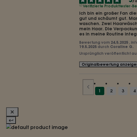
/
Verifizierte Produkttester-
Ich bin ein großer Fan die
gut und schäumt gut. Man
waschen. Zwei Haarwäsche
mein Haar. Die Verpackung
es in meine Routine integr
Bewertung vom
24.5.2025
, in
19.5.2025
durch
Coraline G.
Ursprünglich veröffentlicht a
Originalbewertung anzeige
1
2
3
4