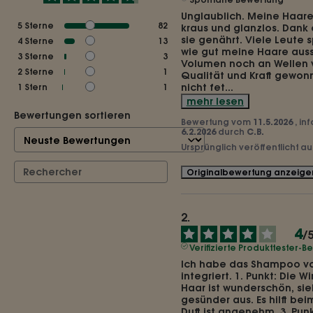
Unglaublich. Meine Haare
5
Sterne
82
kraus und glanzlos. Dank
sie genährt. Viele Leute 
4
Sterne
13
wie gut meine Haare auss
3
Sterne
3
Volumen noch an Wellen ve
2
Sterne
1
Qualität und Kraft gewon
nicht fet
...
1
Stern
1
mehr lesen
Bewertungen sortieren
Bewertung vom
11.5.2026
, in
6.2.2026
durch
C.B.
Ursprünglich veröffentlicht a
Originalbewertung anzeige
4
/
Verifizierte Produkttester-
Ich habe das Shampoo vor
integriert. 1. Punkt: Die W
Haar ist wunderschön, sie
gesünder aus. Es hilft beim
Duft ist angenehm. 3. Punk