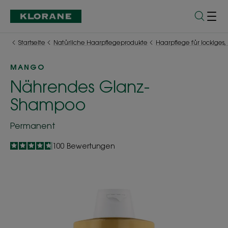
Startseite
Natürliche Haarpflegeprodukte
Haarpflege für lockiges,
MANGO
Nährendes Glanz-
Shampoo
Permanent
4.7
/
5
100
Bewertungen
-