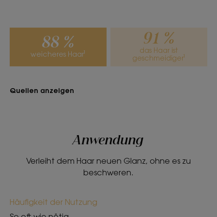
Fruchtiger Duft.
*In Übereinstimmung mit dem OECD-Standard 301B.
**Getestet an 32 Probanden nach 21 Tagen Anwendung.
91 %
*In Übereinstimmung mit dem OECD-Standard 301B.
88 %
das Haar ist
weicheres Haar¹
geschmeidiger¹
Quellen anzeigen
Anwendung
Verleiht dem Haar neuen Glanz, ohne es zu
beschweren.
Häufigkeit der Nutzung
So oft wie nötig