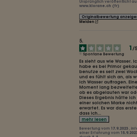
Ursprünglich veröffentlicht au
www.klorane.ch (fr)
Originalbewertung anzeige
Melden
1
/
Spontane Bewertung
Es sieht aus wie Wasser. Ic
habe es bei Primor gekauft
benutze es seit zwei Woc
und es fühlt sich an, als w
ich Wasser auftragen. Eine
Moment lang bezweifelte 
ob es abgelaufen war oder
Dieses Ergebnis hätte ich 
einer solchen Marke nicht
erwartet. Es war das erste 
dass ich
...
mehr lesen
Bewertung vom
17.9.2023
, in
einer Erfahrung vom
15.9.202
durch
A.A.