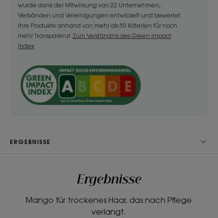
wurde dank der Mitwirkung von 22 Unternehmen,
• Nährt: dieses Spray besteht aus nährender
Verbänden und Vereinigungen entwickelt und bewertet
Ihre Produkte anhand von mehr als 50 Kriterien für noch
Mangobutter, die reich an langkettigen Fettsäuren
mehr Transparenz!
Zum Verständnis des Green Impact
ist und trockenes Haar sofort und nachhaltig
Index
pflegt.
• Schützt: die Formulierung mit trockenem Finish
hinterlässt einen seidigen Schleier, der
empfindliches Haar vor den täglichen
Aggressionen und den schädlichen Auswirkungen
der Sonne schützt, ohne es zu beschweren.
• Verbessert: ein wahres Schönheitselixier, das den
Haarlängen neuen Glanz verleiht.
ERGEBNISSE
TEXTUR
RECYCLING
Ergebnisse
Mango für trockenes Haar, das nach Pflege
verlangt.