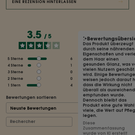
EINE REZENSION HINTERLASSEN
3.5
/
5
Bewertungsübersi
Das Produkt überzeugt
durch seine nährenden
Eigenschaften und verle
5
Sterne
6
dem Haar einen
gesunden Glanz, was v
4
Sterne
1
vielen Nutzern geschät
3
Sterne
0
wird. Einige Bewertung
2
Sterne
0
weisen jedoch darauf h
dass die Wirkung nicht
1
Stern
4
überall als ausreichend
empfunden wurde.
Bewertungen sortieren
Dennoch bleibt das
Produkt eine gute Wahl 
viele, die Wert auf Pfle
legen.
Diese
Zusammenfassung
wurde von KI erstellt