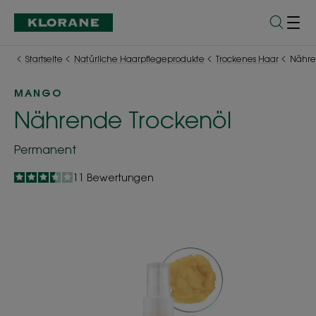
Startseite
Natürliche Haarpflegeprodukte
Trockenes Haar
Nähre
MANGO
Nährende Trockenöl
Permanent
3.5
/
5
11
Bewertungen
-