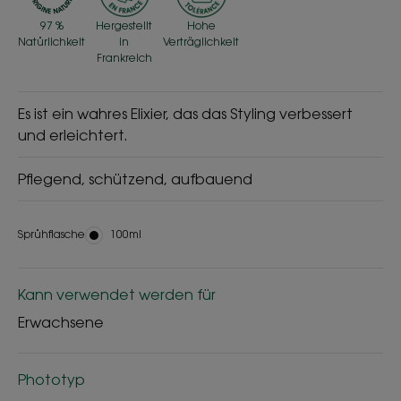
97 %
Hergestellt
Hohe
Natürlichkeit
in
Verträglichkeit
Frankreich
Es ist ein wahres Elixier, das das Styling verbessert
und erleichtert.
Pflegend, schützend, aufbauend
Sprühflasche
Sprühflasche
100ml
Kann verwendet werden für
Erwachsene
Phototyp