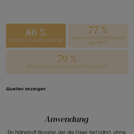
Textur
Öl
Vorteile der Textur
77 %
86 %
Sprühnebel.
Haar wird langanhaltend
schützt vor Austrocknung¹
genährt¹
Geruch des Inhalts
Mango
79 %
strahlendes und wunderschönes Haar¹
Quellen anzeigen
Anwendung
Ein Nährstoff-Booster, der die Faser tief nährt, ohne