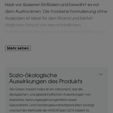
Haar vor äusseren Einflüssen und bewahrt es vor
dem Austrocknen. Die trockene Formulierung ohne
Ausspülen ist ideal für den Strand und bietet
täglichen Schutz vor den schädlichen
Auswirkungen der Sonne und äusseren Einflüssen. Es
ist vielseitig einsetzbar und kann auch am Tag vor
der Verwendung unseres Shampoos mit Mango
Mehr sehen
aufgetragen werden, um den Nährwert zu
erhöhen.
Sozio-ökologische
Vorteil
Auswirkungen des Produkts
Eine Formulierung mit 97 % Inhaltsstoffen
Der Green Impact Index ist ein Instrument, das die
natürlichen Ursprungs, die das Haar nähren und
ökologischen und gesellschaftlichen Auswirkungen von
schützen.
Kosmetika, Nahrungsergänzungsmitteln sowie
Gesundheits- und Familiengesundheitsprodukten anzeigt
und auf der Methodik der AFNOR Spec 2215 basiert. Es
Nutzen