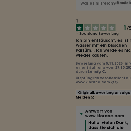
War es hilfreich?
Ja
Nei
1
/
Spontane Bewertung
Ich bin enttäuscht, es ist n
Wasser mit ein bisschen 
Parfüm... Ich werde es nich
wieder kaufen.
Bewertung vom
5.11.2025
, in
einer Erfahrung vom
27.10.20
durch
Lénaïg C.
Ursprünglich veröffentlicht au
www.klorane.com (fr)
Originalbewertung anzeige
Melden
Antwort von
www.klorane.com
Hallo, vielen Dank, 
dass Sie sich die 