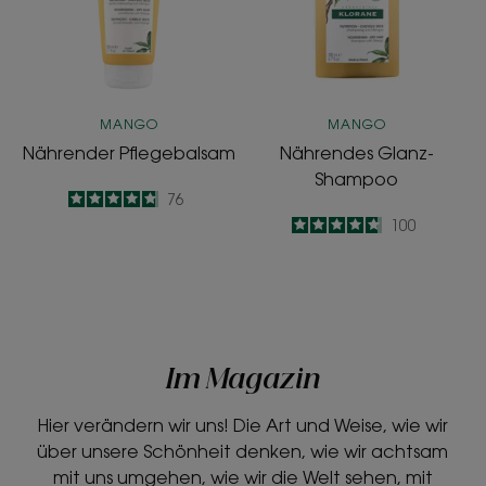
MANGO
MANGO
Nährender Pflegebalsam
Nährendes Glanz-
Shampoo
4.8
/
5
76
-
4.7
/
5
100
-
Im Magazin
Hier verändern wir uns! Die Art und Weise, wie wir
über unsere Schönheit denken, wie wir achtsam
mit uns umgehen, wie wir die Welt sehen, mit