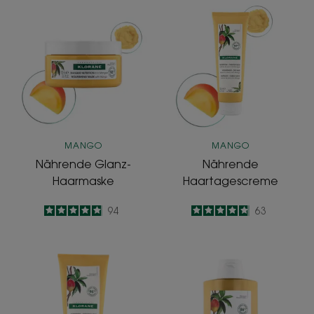
Nährende
Nährende
Glanz-
Haartagescre
Haarmaske
MANGO
MANGO
Nährende Glanz-
Nährende
Haarmaske
Haartagescreme
4.9
/
5
94
4.8
/
5
63
-
-
Nährender
Nährendes
Pflegebalsam
Glanz-
Shampoo