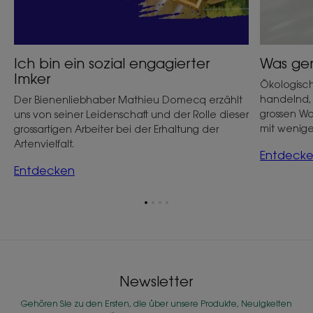
Ich bin ein sozial engagierter
Was gen
Imker
Ökologisch
handelnd, 
Der Bienenliebhaber Mathieu Domecq erzählt
grossen Wo
uns von seiner Leidenschaft und der Rolle dieser
mit wenige
grossartigen Arbeiter bei der Erhaltung der
Artenvielfalt.
Entdeck
Entdecken
Zum
Zum
Zum
Zum
Element
Element
Element
Element
1
2
3
4
Newsletter
Gehören Sie zu den Ersten, die über unsere Produkte, Neuigkeiten