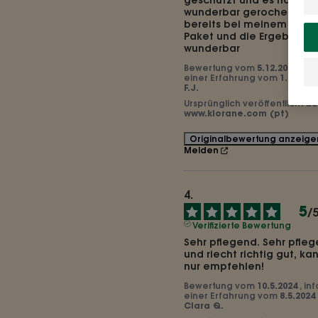
geschützt und es hat auc
wunderbar gerochen! Ich 
bereits bei meinem zweit
Paket und die Ergebnisse 
wunderbar
Bewertung vom
5.12.2024
, in
einer Erfahrung vom
1.5.2024
F.J.
Ursprünglich veröffentlicht au
www.klorane.com (pt)
Originalbewertung anzeige
Melden
5
/
Verifizierte Bewertung
Sehr pflegend. Sehr pfleg
und riecht richtig gut, kan
nur empfehlen!
Bewertung vom
10.5.2024
, in
einer Erfahrung vom
8.5.2024
Clara Q.