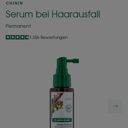
CHININ
Serum bei Haarausfall
Permanent
4.8
/
5
1.356
Bewertungen
-