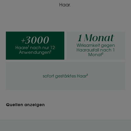
Serum
Haar.
Vorteile der Textur
Frische, nicht fettende und nicht klebende Textur
Geruch des Inhalts
1 Monat
+3000
Anregender holziger Duft
Wirksamkeit gegen
Haare¹ nach nur 12
Haarausfall nach 1
Anwendungen²
Monat²
*+3'114 bestehende Haare in der Wachstumsphase.
**Durchschnittliche Ergebnisse des Phototrichogramm bei 45
Probanden mit reaktivem Haarausfall, 3 Anwendungen pro Woche
über 1 Monat.
sofort gestärktes Haar³
Quellen anzeigen