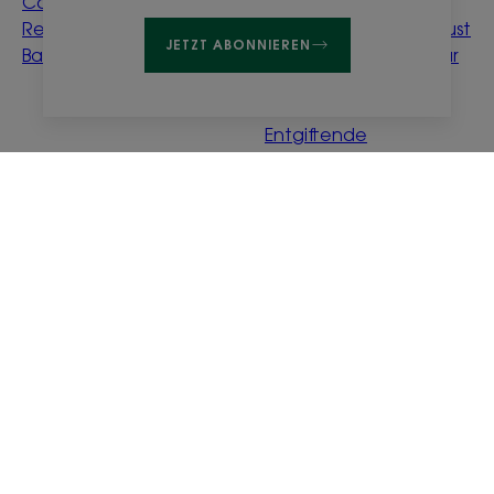
Calendula-
aufhellen
Reinigungswasser für
Erklärung für den Verlust
JETZT ABONNIEREN
Babys
von Dichte und Textur
Sanftes Glätten &
Föhnen
Entgiftende
Wasserminze
Was bedeutet
„ökologisch“?
Über uns
Häufig gestellte Fragen
Kontakt
Rechtliche Hinweise
Datenschutzrichtlinie
Cookies Einstellungen