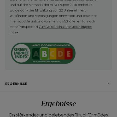
und auf der Methodik der AFNOR Spec 2215 basiert. Es
wurde dank der Mitwirkung von 22 Unternehmen,
Nutzen
Verbänden und Vereinigungen entwickelt und bewertet
• Verlangsamt den Haarausfall: Chinin wirkt auf der
Ihre Produkte anhand von mehr als 50 Kriterien für noch
Kopfhaut, um den Haarausfall zu bremsen.
mehr Transparenz!
Zum Verständnis des Green Impact
Index
• Stärkt: diese nährstoffreiche Kur (mit Vitamin B
und Mangan) stärkt das Haar und regeneriert die
Haarfaser.
• Stimuliert: stimuliert in Verbindung mit einer
Massage das Haarwachstum bestehender Haare
dank der Kombination von Chinin, Bio-Edelweiss und
Mangan, die den Zellstoffwechsel der Kopfhaut
anregt.
ERGEBNISSE
TEXTUR
Ergebnisse
Textur
Ein stärkendes und belebendes Ritual für müdes