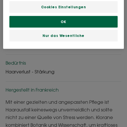
Cookies Einstellungen
Kann verwendet werden für
Schwangere - Erwachsene
OK
Haartyp
Nur das Wesentliche
Haarausfall - Schlaffes Haar
Bedürfnis
Haarverlust - Stärkung
Hergestellt in Frankreich
Mit einer gezielten und angepassten Pflege ist
Haarausfall keineswegs unvermeidlich und sollte
nicht zu einer Quelle von Stress werden. Klorane
kombiniert Botanik und Wissenschaft, um kraftloses