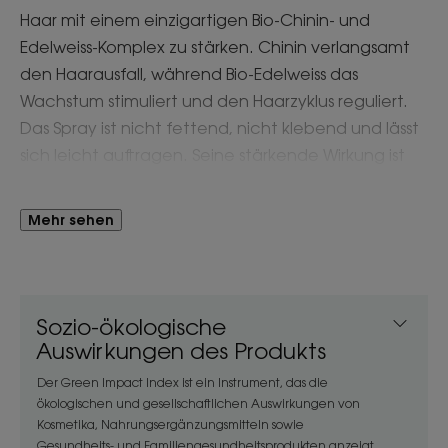
Haar mit einem einzigartigen Bio-Chinin- und
Edelweiss-Komplex zu stärken. Chinin verlangsamt
den Haarausfall, während Bio-Edelweiss das
Wachstum stimuliert und den Haarzyklus reguliert.
Das Spray ist nicht fettend, nicht klebend und lässt
sich leicht auftragen. Seine stärkende Wirkung ist
sofort** mit nachgewiesener Wirksamkeit bei
Haarausfall nach 1 Monat*.
Mehr sehen
Vorteil
Wenn dieses Spray 2-3 Mal pro Woche über 3
Sozio-ökologische
Monate auf die Längen und die Kopfhaut gesprüht
Auswirkungen des Produkts
wird, bringt es das Haar wieder in Form und
verlangsamt den Haarausfall. Das Haar entfaltet
Der Green Impact Index ist ein Instrument, das die
seine ganze Schönheit mit einem Duft aus
ökologischen und gesellschaftlichen Auswirkungen von
Kosmetika, Nahrungsergänzungsmitteln sowie
belebenden Noten. Verträgt sich mit dem Stillen.
Gesundheits- und Familiengesundheitsprodukten anzeigt