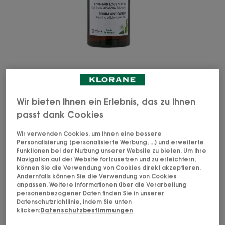
Ein Konzentrat der Natur, welches das Haar stärkt,
den Haarausfall verlangsamt und das Wachstum
Wir bieten Ihnen ein Erlebnis, das zu Ihnen
stimuliert.
passt dank Cookies
Wir verwenden Cookies, um Ihnen eine bessere
Natürliche und vegane Formel. Für alle
Personalisierung (personalisierte Werbung, ...) und erweiterte
Haarausfalltypen.
Funktionen bei der Nutzung unserer Website zu bieten. Um Ihre
Navigation auf der Website fortzusetzen und zu erleichtern,
können Sie die Verwendung von Cookies direkt akzeptieren.
Stärkend, anregend
Andernfalls können Sie die Verwendung von Cookies
anpassen. Weitere Informationen über die Verarbeitung
personenbezogener Daten finden Sie in unserer
Datenschutzrichtlinie, indem Sie unten
Flasche
klicken:
Datenschutzbestimmungen