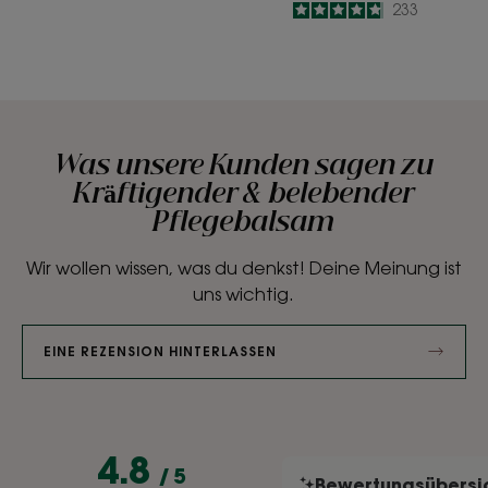
-
4.8
/
5
233
-
Was unsere Kunden sagen zu
Kräftigender & belebender
Pflegebalsam
Wir wollen wissen, was du denkst! Deine Meinung ist
uns wichtig.
EINE REZENSION HINTERLASSEN
4.8
/
5
Bewertungsübersi