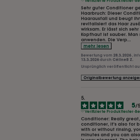
Verifizierte Produkttester-
Sehr guter Conditioner g
Haarbruch: Dieser Conditi
Haarausfall und beugt ihm
revitalisiert das Haar zusät
wirksam. Er lässt sich sehr
Kopfhaut ist sauber. Man 
anwenden. Die Verp
...
mehr lesen
Bewertung vom
28.3.2026
, in
13.3.2026
durch
CélineB Z.
Ursprünglich veröffentlicht a
Originalbewertung anzeige
5
/
Verifizierte Produkttester-
Conditioner: Really great, i
conditioner, it's also for br
with or without rinsing, you
minutes and you can also n