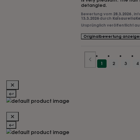
is very pleasant. The hair
detangled.
Bewertung vom
28.3.2026
, in
13.3.2026
durch
KaïsaureliaKe
Ursprünglich veröffentlicht a
Originalbewertung anzeige
1
2
3
4