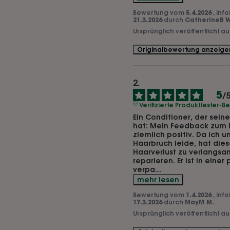
Bewertung vom
5.4.2026
, inf
21.3.2026
durch
CatherineB W
Ursprünglich veröffentlicht a
Originalbewertung anzeige
5
/
Verifizierte Produkttester-
Ein Conditioner, der sein
hat: Mein Feedback zum Kl
ziemlich positiv. Da ich u
Haarbruch leide, hat dies
Haarverlust zu verlangsa
reparieren. Er ist in einer
verpa
...
mehr lesen
Bewertung vom
1.4.2026
, inf
17.3.2026
durch
MayM M.
Ursprünglich veröffentlicht a