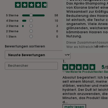
Das Après-Shampoing A
von Klorane bietet ein
Wirksamkeit zur Kräftig
5
Sterne
58
Reduzierung des Haara
ist einfach, die Textur 
4
Sterne
10
angenehm. Viele Anwen
3
Sterne
3
glänzenden, weicheren 
2
Sterne
0
kämmbaren Haaren nac
Nutzung.
1
Stern
0
Diese Zusammenfassung 
Bewertungen sortieren
War es hilfreich?
Ja
Nei
5
/
Verifizierte Produkttester-
Absolut begeistert: Ich b
seit einem Monat, meine 
stärker, weicher und mein
hydriert. Der Duft ist lei
einfach anzuwenden, die Ei
Minuten, das Produkt lässt
d
...
mehr lesen