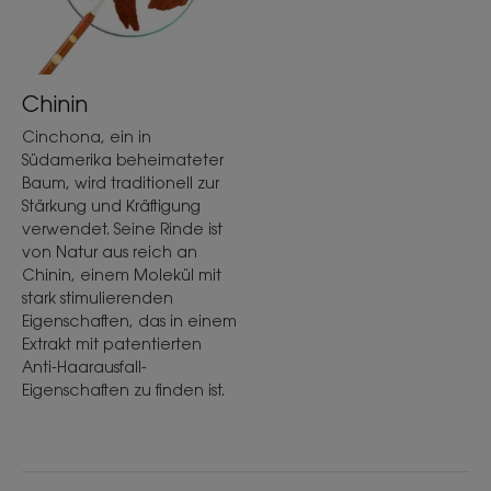
Textur
Balsam
Geruch des Inhalts
Chinin
Duft mit holzigen Noten
Cinchona, ein in
Südamerika beheimateter
*Biometrologische Ex-vivo-Studie an Haarsträhnen.
*90 % Inhaltsstoffe natürlichen Ursprungs
Baum, wird traditionell zur
**Ohne Inhaltsstoffe tierischen Ursprungs.
Stärkung und Kräftigung
*In-vitro-Test mit dem Wirkstoffduo
**Biometrologische Ex-vivo-Studie an Haarsträhnen.
verwendet. Seine Rinde ist
von Natur aus reich an
Chinin, einem Molekül mit
stark stimulierenden
Eigenschaften, das in einem
Extrakt mit patentierten
Anti-Haarausfall-
Eigenschaften zu finden ist.