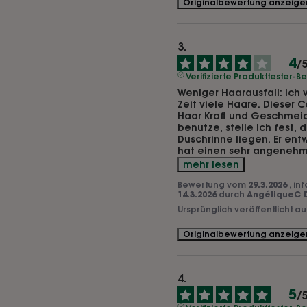
Originalbewertung anzeige
4
/
Verifizierte Produkttester-
Weniger Haarausfall: Ich ve
Zeit viele Haare. Dieser 
Haar Kraft und Geschmeidig
benutze, stelle ich fest, 
Duschrinne liegen. Er entw
hat einen sehr angenehme
mehr lesen
Bewertung vom
29.3.2026
, in
14.3.2026
durch
AngéliqueC 
Ursprünglich veröffentlicht a
Originalbewertung anzeige
5
/