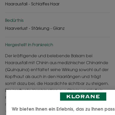
Haarausfall - Schlaffes Haar
Bedürfnis
Haarverlust - Stärkung - Glanz
Hergestellt in Frankreich
Der kräftigende und belebende Balsam bei
Haarausfall mit Chinin aus medizinischer Chinarinde
(Quinquina) entfaltet seine Wirkung sowohl auf der
Kopfhaut als auch in den Haarlängen und trägt
somit dazu bei, die Haardichte sichtbar zu steigern.
Die kraftvolle Kombination aus Chinin und Koffein
reduziert Haarausfall, mindert Haarbruch bereits
nach der ersten Anwendung um bis zu 61 %* und
Wir bieten Ihnen ein Erlebnis, das zu Ihnen pa
verbessert damit sichtbar die Haargesundheit. Ein