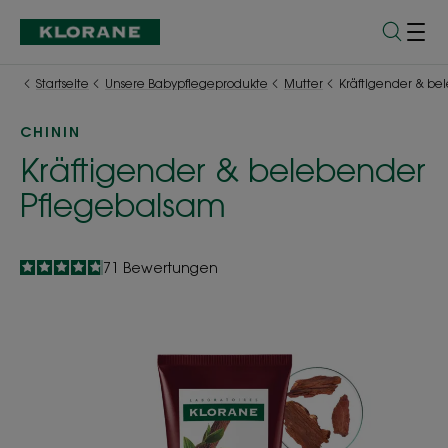
Startseite
Unsere Babypflegeprodukte
Mutter
Kräftigender & be
CHININ
Kräftigender & belebender
Pflegebalsam
4.8
/
5
71
Bewertungen
-