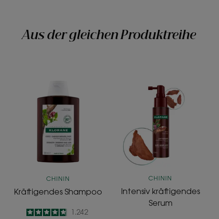
Aus der gleichen Produktreihe
Kräftigendes
Intensiv
Shampoo
kräftigendes
Serum
CHININ
CHININ
Intensiv kräftigendes
Kräftigendes Shampoo
Serum
4.8
/
5
1.242