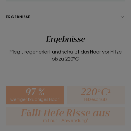
weniger Haarbruch***) und bietet Thermo-Schutz
bis zu 220 °C* (Glätteisen, Föhn...).
ERGEBNISSE
• Abschirmwirkung: Hyaluronsäure pflanzlichen
Ursprungs befeuchtet und schützt die Haarfaser
und gibt dem Haar seine natürliche Elastizität und
Ergebnisse
Geschmeidigkeit zurück.
Pflegt, regeneriert und schützt das Haar vor Hitze
bis zu 220°C
TEXTUR
RECYCLING
97 %
220°C²
Textur
weniger brüchiges Haar¹
Hitzeschutz
Serum
Füllt tiefe Risse aus
Vorteile der Textur
mit nur 1 Anwendung²
Eine reichhaltige Serum-Textur mit nährender und