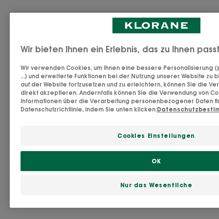
Hergestellt in Frankreich
Dieses Cica-Serum ist eine reparierende Leave-in-
Wir bieten Ihnen ein Erlebnis, das zu Ihnen pas
Haarpflege mit Thermo-Schutz, die die stark
Wir verwenden Cookies, um Ihnen eine bessere Personalisierung (
nährende und reparierende Kraft von BIO-
...) und erweiterte Funktionen bei der Nutzung unserer Website zu b
auf der Website fortzusetzen und zu erleichtern, können Sie die 
Cupuaçu-Butter mit der schützenden und
direkt akzeptieren. Andernfalls können Sie die Verwendung von C
aufbauenden Wirkung von Hyaluronsäure
Informationen über die Verarbeitung personenbezogener Daten fin
Datenschutzrichtlinie, indem Sie unten klicken:
Datenschutzbest
pflanzlichen Ursprungs kombiniert.
Schon bei der ersten Anwendung*repariert die
Cookies Einstellungen
Formulierung mit 95 % Inhaltsstoffen natürlichen
Ursprungs sehr trockenes, geschwächtes und stark
OK
geschädigtes Haar tiefenwirksam, von den Längen
bis zu den Spitzen, und füllt tiefe Lücken.
Nur das Wesentliche
Seine Anti-Haarbruch-Wirkung bietet dem Haar
Mehr sehen
sofortigen und lang anhaltenden Schutz** gegen
Schäden und Hitze. Das Haar erhält seine