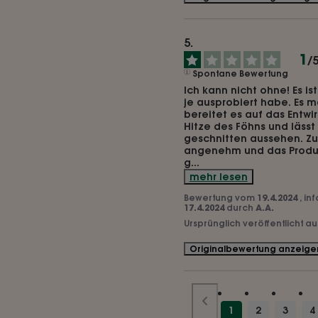
1
/
Spontane Bewertung
Ich kann nicht ohne! Es is
je ausprobiert habe. Es m
bereitet es auf das Entwirr
Hitze des Föhns und lässt 
geschnitten aussehen. Zud
angenehm und das Produkt
g
...
mehr lesen
Bewertung vom
19.4.2024
, in
17.4.2024
durch
A.A.
Ursprünglich veröffentlicht a
Originalbewertung anzeige
1
2
3
4