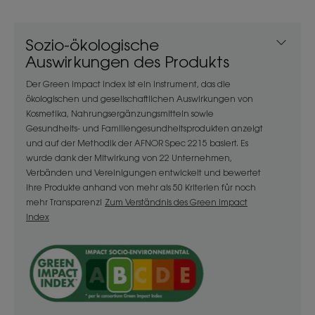
Geschmeidigkeit und seinen natürlichen Glanz
zurück und fühlt sich weich an.
Sozio-ökologische
Auswirkungen des Produkts
Vorteil
Der Green Impact Index ist ein Instrument, das die
ökologischen und gesellschaftlichen Auswirkungen von
Von der ersten Anwendung an*wird das Haar
Kosmetika, Nahrungsergänzungsmitteln sowie
intensiv genährt und tiefenwirksam repariert. Das
Gesundheits- und Familiengesundheitsprodukten anzeigt
Haar wird dauerhaft vor äusseren Einflüssen
und auf der Methodik der AFNOR Spec 2215 basiert. Es
geschützt und bis zu 97 % weniger spröde***!
wurde dank der Mitwirkung von 22 Unternehmen,
Verbänden und Vereinigungen entwickelt und bewertet
Ihre Produkte anhand von mehr als 50 Kriterien für noch
Nutzen
mehr Transparenz!
Zum Verständnis des Green Impact
Index
• Reparierend und pflegend: seine mit Bio-
Cupuaçu-Butter angereicherte Formulierung nährt
das Haar intensiv und repariert die Haarfaser
tiefenwirksam.
• Schützt: seine Schutzwirkung wirkt wie ein Pflaster
und schützt das Haar vor Haarbruch (bis zu 97 %