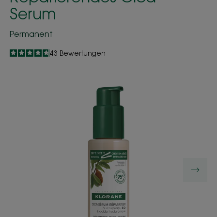
Serum
Permanent
4.7
/
5
43
Bewertungen
-