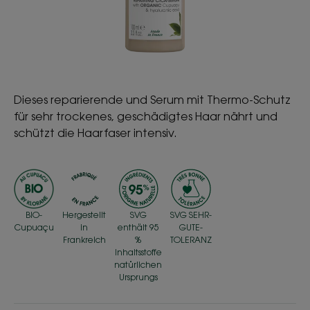
Dieses reparierende und Serum mit Thermo-Schutz
für sehr trockenes, geschädigtes Haar nährt und
schützt die Haarfaser intensiv.
BIO-
Hergestellt
SVG
SVG SEHR-
Cupuaçu
in
enthält 95
GUTE-
Frankreich
%
TOLERANZ
Inhaltsstoffe
natürlichen
Ursprungs