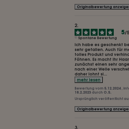
Originalbewertung anzeige
5
/
Spontane Bewertung
Ich habe es geschenkt b
sehr gefallen. Auch für me
tolles Produkt und verhin
Föhnen. Es macht Ihr Haar 
zunächst einen sehr ang
nach einer Weile verschwi
daher lohnt si
...
mehr lesen
Bewertung vom
5.12.2024
, in
18.2.2023
durch
O.S.
Ursprünglich veröffentlicht a
Originalbewertung anzeige