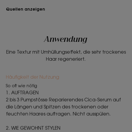
feuchtigkeitsspendender Wirkung, die selbst das
trockenste und am meisten geschädigte Haar repariert
Quellen anzeigen
und dauerhaft schützt.
Geruch des Inhalts
Ein sonniger und beruhigender Duft mit milchigen und
Anwendung
blumigen Noten
Eine Textur mit Umhüllungseffekt, die sehr trockenes
*Ex-vivo biometrologische Tests, durchgeführt an sehr trockenen
Haarsträhnen.
Haar regeneriert.
**Zufriedenheitsfragebogen - 33 Probanden über 22 Tage.
*Ex-vivo biometrologische Tests, durchgeführt an sehr trockenen
Haarsträhnen.
***Studie zur Wirksamkeit der Anti-Haarbruch-Pflege: 12
Häufigkeit der Nutzung
Anwendungen, die eine 28-tägige Anwendung auf 20
Haarsträhnen simulieren.
So oft wie nötig
1. AUFTRAGEN
2 bis 3 Pumpstösse Reparierendes Cica-Serum auf
die Längen und Spitzen des trockenen oder
feuchten Haares auftragen. Nicht ausspülen.
2. WIE GEWOHNT STYLEN