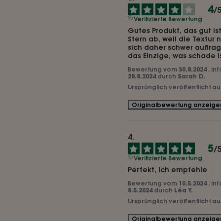
4
/
Verifizierte Bewertung
Gutes Produkt, das gut ist
Stern ab, weil die Textur n
sich daher schwer auftragen
das Einzige, was schade ist
Bewertung vom
30.8.2024
, in
28.8.2024
durch
Sarah D.
Ursprünglich veröffentlicht a
Originalbewertung anzeige
5
/
Verifizierte Bewertung
Perfekt, ich empfehle
Bewertung vom
10.5.2024
, in
8.5.2024
durch
Léa Y.
Ursprünglich veröffentlicht a
Originalbewertung anzeige