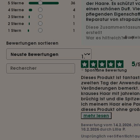
5
Sterne
36
der Haare. Es schützt v
einen schönen Duft. Vi
4
Sterne
4
pflegenden Eigenschaft
3
Sterne
1
Reparatur von strapazi
2
Sterne
1
Diese Zusammenfassung
1
Stern
1
erstellt
War es hilfreich?
Ja
Nei
Bewertungen sortieren
5
/
Spontane Bewertung
Dieses Produkt ist fantas
zweiten Tag der Anwendu
Veränderungen bemerkt. I
krauses Haar mit jahrelan
brüchig ist und die Spitz
ich meinem Haar eine Pau
dieses Produkt ohne groß
mehr lesen
Bewertung vom
14.2.2026
, in
10.2.2026
durch
Lilia P.
Ursprünglich veröffentlicht a