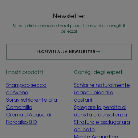
Newsletter
Sii tra i primi a conoscere i nostri prodotti, le novità e i consigli di
bellezza!
ISCRIVITI ALLA NEWSLETTER
I nostri prodotti
Consigli degli esperti
Shampoo secco
Schiarire naturalmente
all'Avena
i capelli biondi o
Spray schiarente alla
castani
Camomilla
Spiegare la perdita di
Crema d'Acqua di
densità e consistenza
Fiordaliso BIO
Stiratura e asciugatura
delicate
Menta Acquatica