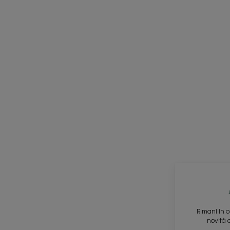
Rimani in c
novità e