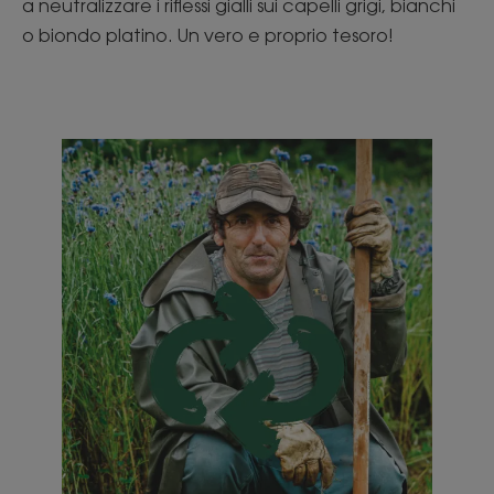
a neutralizzare i riflessi gialli sui capelli grigi, bianchi
o biondo platino. Un vero e proprio tesoro!
Scopri
Fiordaliso
100%
francese,
solo
per
i
tuoi
occhi