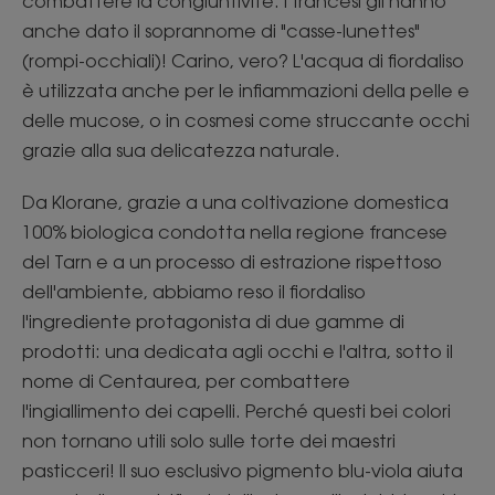
combattere la congiuntivite. I francesi gli hanno
anche dato il soprannome di "casse-lunettes"
(rompi-occhiali)! Carino, vero? L'acqua di fiordaliso
è utilizzata anche per le infiammazioni della pelle e
delle mucose, o in cosmesi come struccante occhi
grazie alla sua delicatezza naturale.
Da Klorane, grazie a una coltivazione domestica
100% biologica condotta nella regione francese
del Tarn e a un processo di estrazione rispettoso
dell'ambiente, abbiamo reso il fiordaliso
l'ingrediente protagonista di due gamme di
prodotti: una dedicata agli occhi e l'altra, sotto il
nome di Centaurea, per combattere
l'ingiallimento dei capelli. Perché questi bei colori
non tornano utili solo sulle torte dei maestri
pasticceri! Il suo esclusivo pigmento blu-viola aiuta