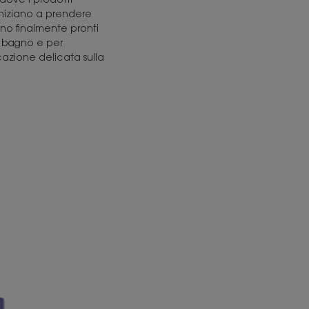
iniziano a prendere
ono finalmente pronti
o bagno e per
cazione delicata sulla
one