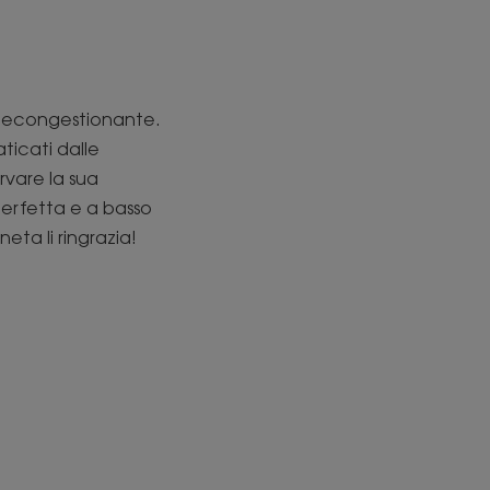
e decongestionante.
ticati dalle
rvare la sua
perfetta e a basso
ta li ringrazia!