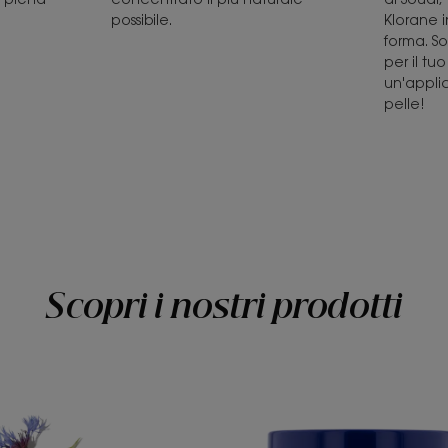
possibile.
Klorane 
forma. S
per il tu
un'appli
pelle!
Scopri i nostri prodotti
Crema
Bagno
d'Acqua
d'Idratazi