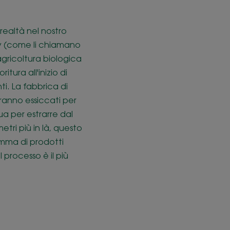
realtà nel nostro
 Boy (come li chiamano
’agricoltura biologica
tura all'inizio di
i. La fabbrica di
aranno essiccati per
qua per estrarre dal
etri più in là, questo
amma di prodotti
 processo è il più