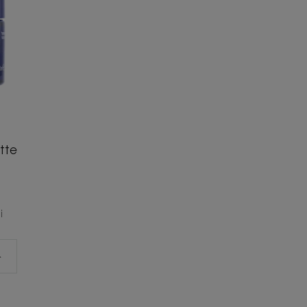
tte
i