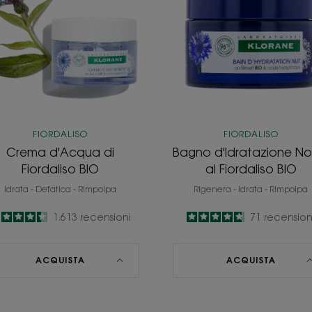
di
Notte
Fiordaliso
al
BIO
Fiordaliso
BIO
FIORDALISO
FIORDALISO
Crema d'Acqua di
Bagno d'Idratazione No
Fiordaliso BIO
al Fiordaliso BIO
Idrata - Defatica - Rimpolpa
Rigenera - Idrata - Rimpolpa
4.4
/
5
1.613
recensioni
4.7
/
5
71
recension
-
-
ACQUISTA
ACQUISTA