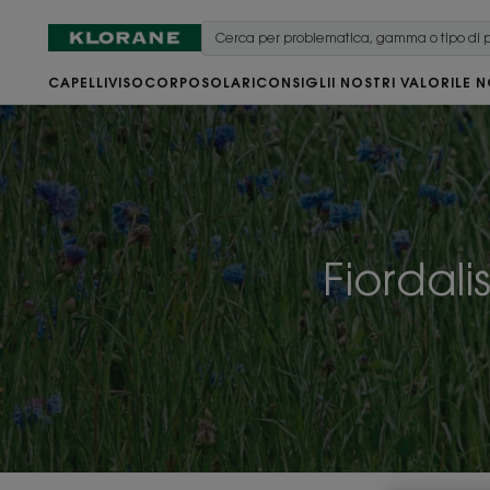
CAPELLI
VISO
CORPO
SOLARI
CONSIGLI
I NOSTRI VALORI
LE N
Fiordali