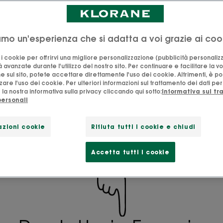
plendida corolla blu-viola rende incantevoli i campi
ia innocentemente nel vento in mezzo al grano
iamo un'esperienza che si adatta a voi grazie ai coo
dolce come appare. Gentile con il pianeta, contribuisce all
o i cookie per offrirvi una migliore personalizzazione (pubblicità personaliz
à avanzate durante l'utilizzo del nostro sito. Per continuare e facilitare la v
 e, grazie alla sua delicata composizione, può essere utili
e sul sito, potete accettare direttamente l'uso dei cookie. Altrimenti, è po
are gli occhi irritati. Klorane lo ha reso l’ingrediente princ
are l'uso dei cookie. Per ulteriori informazioni sul trattamento dei dati per
la nostra informativa sulla privacy cliccando qui sotto:
Informativa sul t
i per gli occhi, ma non prima di garantire un’agricoltur
personali
% biologiche e sostenibili. Ti sveliamo di più sul fiordaliso
zioni cookie
Rifiuta tutti i cookie e chiudi
Accetta tutti i cookie