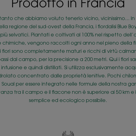
Prodotto in Francia
anto che abbiamo voluto tenerlo vicino, vicinissimo... In 
ella regione del sud-ovest della Francia, i fiordalisi Blue
ù selvatici. Piantati e coltivati al 100% nel rispetto dell
chimiche, vengono raccolti ogni anno nel pieno della fiori
 fiori sono completamente maturi e ricchi di virtù calmant
assi dal campo, per la precisione a 200 metri. Qui i fiori s
 infusione e quindi distillati. Si utilizza esclusivamente ac
idrolato concentrato dalle proprietà lenitive. Pochi chilom
 a Soual per essere integrato nelle formule della nostra g
anza tra il campo e il flacone non è superiore ai 50 km e il
semplice ed ecologico possibile.