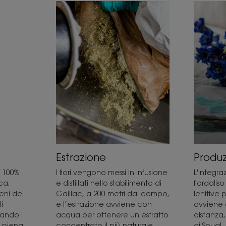
Estrazione
Produ
al 100%
I fiori vengono messi in infusione
L'integra
ca,
e distillati nello stabilimento di
fiordalis
eni del
Gaillac, a 200 metri dal campo,
lenitive 
i
e l’estrazione avviene con
avviene 
uando i
acqua per ottenere un estratto
distanza,
a piena
concentrato il più naturale
di Soual,