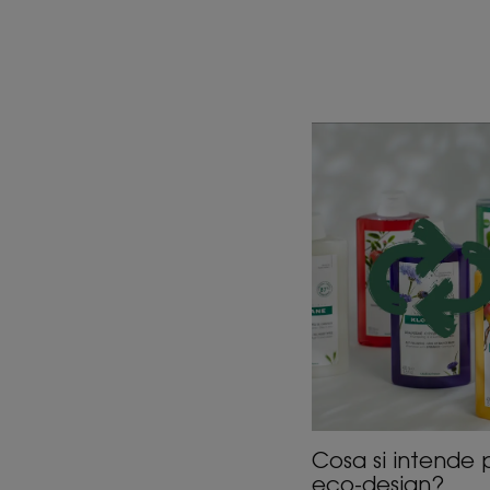
Scopri
Cosa
si
intende
per
eco-
design?
Cosa si intende 
eco-design?