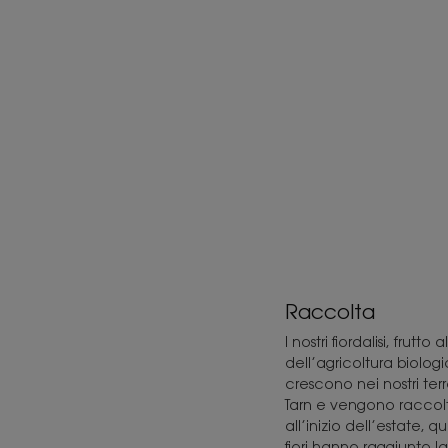
Raccolta
I nostri fiordalisi, frutto 
dell’agricoltura biologi
crescono nei nostri terr
Tarn e vengono raccolt
all’inizio dell’estate, q
fiori hanno raggiunto l