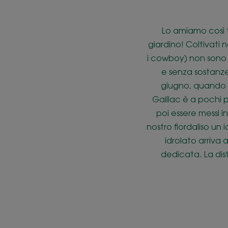
Lo amiamo così t
giardino! Coltivati n
i cowboy) non sono pi
e senza sostanze 
giugno, quando i
Gaillac è a pochi p
poi essere messi in
nostro fiordaliso un 
idrolato arriva
dedicata. La dist