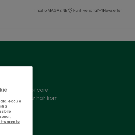
Il nostro MAGAZINE
Punti vendita
Newsletter
kie
complete range of care
t and shape your hair from
zata, ecc.) e
ostra
ssibile
sonali,
rattamento