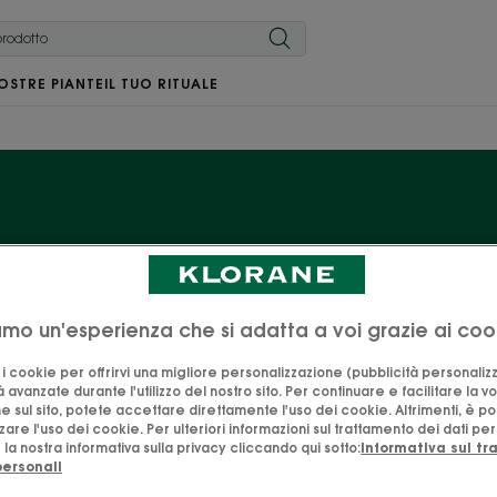
OSTRE PIANTE
IL TUO RITUALE
Shampoos
iamo un'esperienza che si adatta a voi grazie ai coo
ic Flax, an essential ally of fine hair, is available in a 
 volume. Thanks to its richness in mucilage, Flax will coa
o i cookie per offrirvi una migliore personalizzazione (pubblicità personaliz
the root.
à avanzate durante l'utilizzo del nostro sito. Per continuare e facilitare la v
e sul sito, potete accettare direttamente l'uso dei cookie. Altrimenti, è po
are l'uso dei cookie. Per ulteriori informazioni sul trattamento dei dati per
la nostra informativa sulla privacy cliccando qui sotto:
Informativa sul t
personali