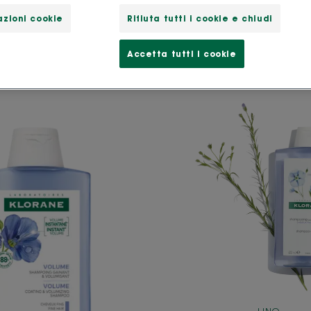
zioni cookie
Rifiuta tutti i cookie e chiudi
Accetta tutti i cookie
Shampoo
Shamp
al
alle
Lino
fibre
BIO
di
Lino