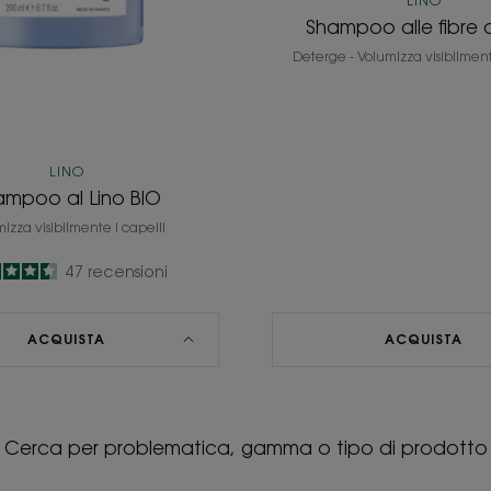
LINO
Shampoo alle fibre d
Deterge - Volumizza visibilment
LINO
ampoo al Lino BIO
izza visibilmente i capelli
4.6
/
5
47
recensioni
-
ACQUISTA
ACQUISTA
Cerca per problematica, gamma o tipo di prodotto