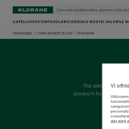
CAPELLI
VISO
CORPO
SOLARI
CONSIGLI
I NOSTRI VALORI
LE N
Homepage
I nostri prodotti al Lino
Shampoos
Vi offr
The delicacy of Organ
products for hair lacking
Utilizziam
funzionalit
navigazion
personalizz
consultare 
dei dati 