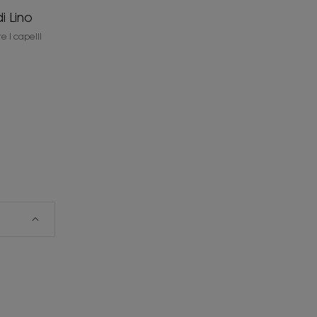
i Lino
e i capelli