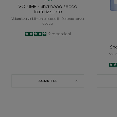
LINO
VOLUME - Shampoo secco
texturizzante
Volumizza visibilmente i capelli - Deterge senza
acqua
4.8
/
5
9
recensioni
-
Sh
Volum
ACQUISTA