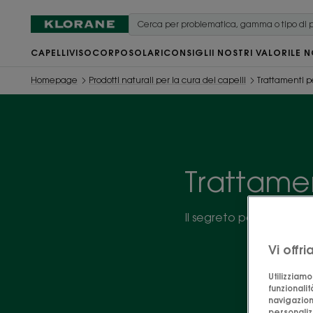
CAPELLI
VISO
CORPO
SOLARI
CONSIGLI
I NOSTRI VALORI
LE N
Homepage
Prodotti naturali per la cura dei capelli
Trattamenti per
Trattament
Il segreto per sublimare 
trattament
Vi offr
Utilizziam
funzionalit
navigazion
personalizz