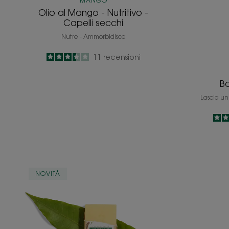
MANGO
Olio al Mango - Nutritivo -
Capelli secchi
Nutre - Ammorbidisce
3.5
/
5
11
recensioni
-
B
Lascia un 
Shampoo
NOVITÀ
solido
al
Mango