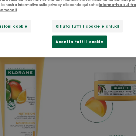
la nostra informativa sulla privacy cliccando qui sotto:
Informativa sul t
personali
 ricci, afro e mossi"
zioni cookie
Rifiuta tutti i cookie e chiudi
Accetta tutti i cookie
Balsamo
Masche
al
nutritiv
Mango
al
Mango