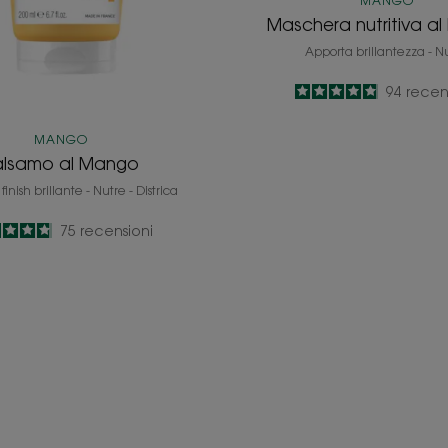
MANGO
Maschera nutritiva a
Apporta brillantezza - N
4.9
/
5
94
recen
-
MANGO
alsamo al Mango
finish brillante - Nutre - Districa
4.8
/
5
75
recensioni
-