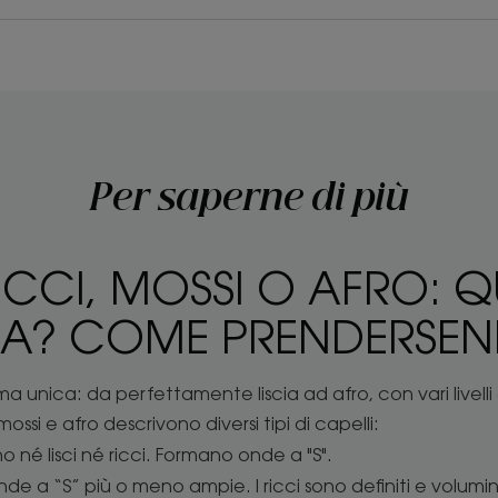
Per saperne di più
ICCI, MOSSI O AFRO: Q
ZA? COME PRENDERSEN
a unica: da perfettamente liscia ad afro, con vari livelli
 mossi e afro descrivono diversi tipi di capelli:
o né lisci né ricci. Formano onde a "S".
e a “S” più o meno ampie. I ricci sono definiti e volumin