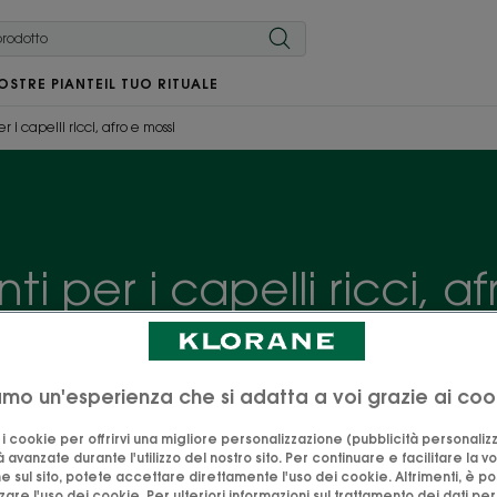
OSTRE PIANTE
IL TUO RITUALE
 i capelli ricci, afro e mossi
i per i capelli ricci, a
i ricci è una routine idratante che nutra e rafforzi la fibra 
i biologici per i capelli ricci, afro e ondulati con Mango
iamo un'esperienza che si adatta a voi grazie ai coo
o i cookie per offrirvi una migliore personalizzazione (pubblicità personaliz
à avanzate durante l'utilizzo del nostro sito. Per continuare e facilitare la v
e sul sito, potete accettare direttamente l'uso dei cookie. Altrimenti, è po
are l'uso dei cookie. Per ulteriori informazioni sul trattamento dei dati per