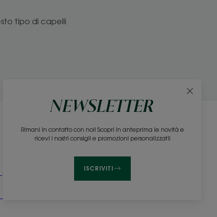
sto tipo di capelli
NEWSLETTER
Newsletter
Rimani in contatto con noi! Scopri in anteprima le novità e
ricevi i nostri consigli e promozioni personalizzati!
Sii tra i primi a conoscere i nostri prodotti, le novità
e i consigli di bellezza!
ISCRIVITI
 prodotti
ISCRIVITI ALLA NEWSLETTER
i campioni