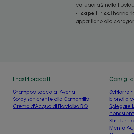
categoria 2 nella tipolog
capelli ricci
- I
hanno ric
appartiene alla categori
I nostri prodotti
Consigli d
Shampoo secco all'Avena
Schiarire 
Spray schiarente alla Camomilla
biondi o c
Crema d'Acqua di Fiordaliso BIO
Spiegare l
consisten
Stiratura 
Menta Ac