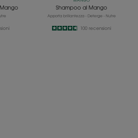
MANGO
l Mango
Shampoo al Mango
utre
Apporta brillantezza - Deterge - Nutre
sioni
4.7
/
5
100
recensioni
-