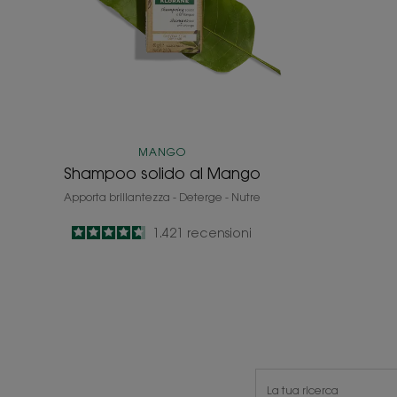
MANGO
Shampoo solido al Mango
Apporta brillantezza - Deterge - Nutre
4.7
/
5
1.421
recensioni
-