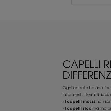
CAPELLI R
DIFFEREN
Ogni capello ha una form
intermedi. I termini ricci,
capelli mossi
- I
non son
capelli ricci
- I
hanno ond