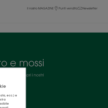
Il nostro MAGAZINE
Punti vendita
Newsletter
fro e mossi
capillare. Scopri i nostri
 e Cupuaçu.
kie
zata, ecc.) e
ostra
ssibile
sonali,