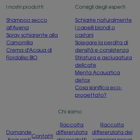
I nostri prodotti
Consigli degli esperti
Shampoo secco
Schiarire naturalmente
all'Avena
i capelli biondi o
Spray schiarente alla
castani
Camomilla
Spiegare la perdita di
Crema d'Acqua di
densità e consistenza
Fiordaliso BIO
Stiratura e asciugatura
delicate
Menta Acquatica
detox
Cosa significa eco-
progettato?
Chi siamo
Raccolta
Raccolta
Domande
differenziata
differenziata dei
Contatti
frequenti
dei prodotti
campioni prova