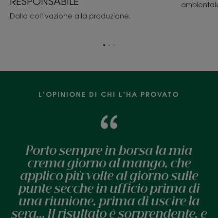
RESPONSABILE
ambiental
Dalla coltivazione alla produzione.
Vai
Vai
Vai
all'elemento
all'elemento
all'elemento
1
2
3
L’OPINIONE DI CHI L’HA PROVATO
Porto sempre in borsa la mia
crema giorno al mango, che
applico più volte al giorno sulle
punte secche in ufficio prima di
una riunione, prima di uscire la
sera... Il risultato è sorprendente, e