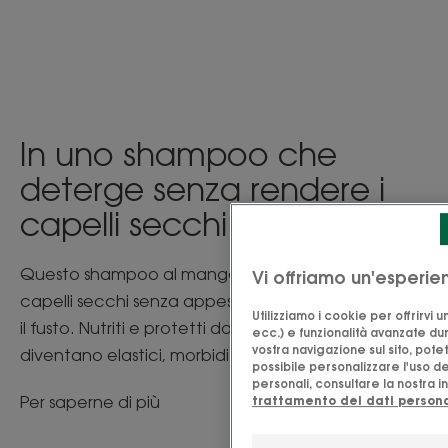
In uno shampoo che
deterge senza rendere i
capelli secchi
Questo shampoo al mango nutre e avvolge i
Vi offriamo un'esperie
capelli secchi senza appesantirli e proteggendone
Utilizziamo i cookie per offrirvi
il fusto. Nutriti e protetti dalla secchezza, i capelli
ecc.) e funzionalità avanzate dura
vostra navigazione sul sito, pote
diventano elastici, morbidi e lucenti.
possibile personalizzare l'uso de
personali, consultare la nostra i
Per saperne di più
trattamento dei dati persona