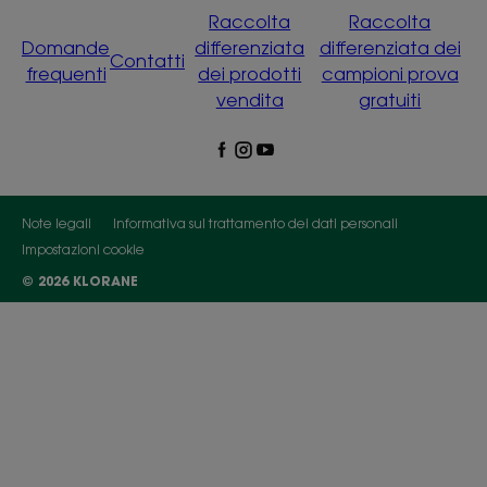
Raccolta
Raccolta
Domande
differenziata
differenziata dei
Contatti
frequenti
dei prodotti
campioni prova
vendita
gratuiti
Note legali
Informativa sul trattamento dei dati personali
Impostazioni cookie
© 2026 KLORANE