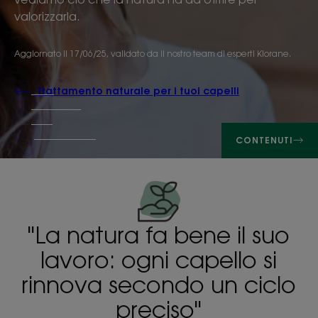
valorizzarla.
Aggiornato il
17/06/25
, validato da
il nostro team di esperti Klorane
.
Trattamento naturale per i tuoi capelli
CONTENUTI
"La natura fa bene il suo
lavoro: ogni capello si
rinnova secondo un ciclo
preciso"