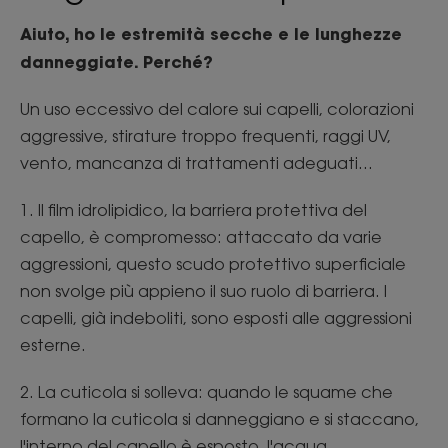
Aiuto, ho le estremità secche e le lunghezze
danneggiate. Perché?
Un uso eccessivo del calore sui capelli, colorazioni
aggressive, stirature troppo frequenti, raggi UV,
vento, mancanza di trattamenti adeguati...
1. Il film idrolipidico, la barriera protettiva del
capello, è compromesso: attaccato da varie
aggressioni, questo scudo protettivo superficiale
non svolge più appieno il suo ruolo di barriera. I
capelli, già indeboliti, sono esposti alle aggressioni
esterne.
2. La cuticola si solleva: quando le squame che
formano la cuticola si danneggiano e si staccano,
l'interno del capello è esposto, l'acqua