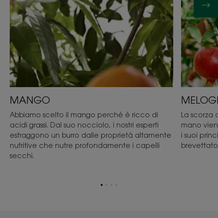
MANGO
MELOG
Abbiamo scelto il mango perché è ricco di
La scorza d
acidi grassi. Dal suo nocciolo, i nostri esperti
mano viene
estraggono un burro dalle proprietà altamente
i suoi prin
nutritive che nutre profondamente i capelli
brevettato 
secchi.
Vai
Vai
Vai
Vai
all'elemento
all'elemento
all'elemento
all'elemento
1
2
3
4