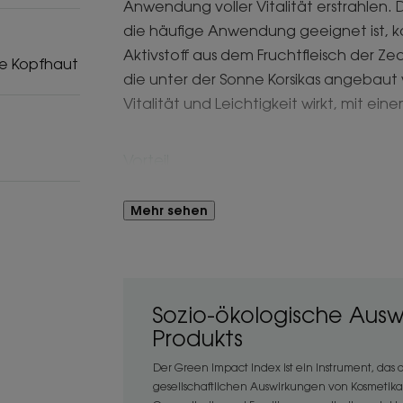
Anwendung voller Vitalität erstrahlen. D
die häufige Anwendung geeignet ist, k
Aktivstoff aus dem Fruchtfleisch der Zedr
ge Kopfhaut
die unter der Sonne Korsikas angebaut 
Vitalität und Leichtigkeit wirkt, mit e
Vorteil
Das reinigende Shampoo mit Fruchtfleis
Mehr sehen
dem Haar Leichtigkeit, sodass es länger
Nutzen
• Reinigt: Dieses Vitalitätskonzentrat
Sozio-ökologische Aus
entwickelt und reinigt und klärt wirksam
Produkts
• Belebt: Die belebende und reinigend
Der Green Impact Index ist ein Instrument, das
Leichtigkeit, Spannkraft und Vitalität m
gesellschaftlichen Auswirkungen von Kosmetik
• Reinigt: Befreit das Haar von übersch