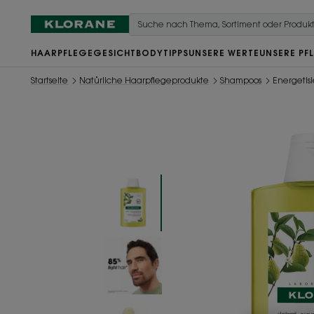
HAARPFLEGE
GESICHT
BODY
TIPPS
UNSERE WERTE
UNSERE PF
Startseite
Natürliche Haarpflegeprodukte
Shampoos
Energetis