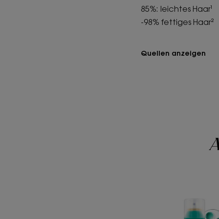
85%: leichtes Haar¹
-98% fettiges Haar²
Quellen anzeigen
A
Reini
Trock