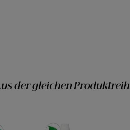
us der gleichen Produktrei
gendes
Klärendes
enshampoo
&
ausgleichendes