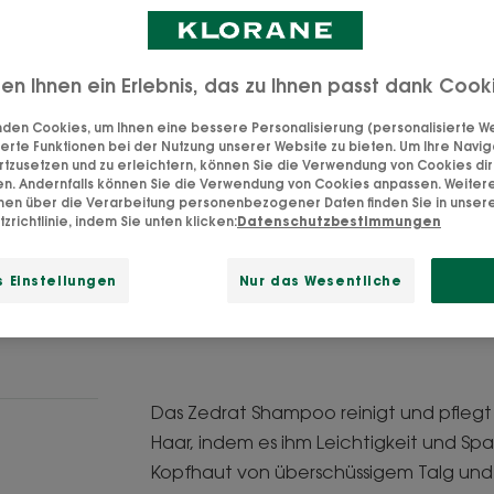
Haar voller Vitalit
Leichtigkeit, Spa
ten Ihnen ein Erlebnis, das zu Ihnen passt dank Cook
den Cookies, um Ihnen eine bessere Personalisierung (personalisierte Wer
Reinigend, beleb
erte Funktionen bei der Nutzung unserer Website zu bieten. Um Ihre Navig
rtzusetzen und zu erleichtern, können Sie die Verwendung von Cookies di
en. Andernfalls können Sie die Verwendung von Cookies anpassen. Weiter
Flasche
Flasche
200ml
onen über die Verarbeitung personenbezogener Daten finden Sie in unser
zrichtlinie, indem Sie unten klicken:
Datenschutzbestimmungen
 Einstellungen
Nur das Wesentliche
VERKAUFSSTEL
Das Zedrat Shampoo reinigt und pflegt
Haar, indem es ihm Leichtigkeit und Spann
Kopfhaut von überschüssigem Talg und 