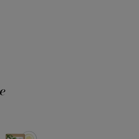
he
Belebendes
&
energetisierendes