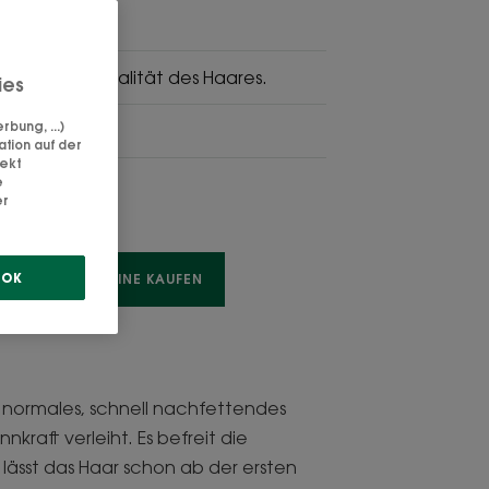
ät.
nnkraft und Vitalität des Haares.
ies
bung, ...)
end, klärend
ation auf der
rekt
e
er
OK
LEN
ONLINE KAUFEN
 normales, schnell nachfettendes
kraft verleiht. Es befreit die
lässt das Haar schon ab der ersten