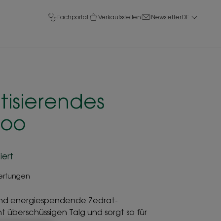
Fachportal
Verkaufsstellen
Newsletter
DE
tisierendes
oo
iert
ertungen
und energiespendende Zedrat-
 überschüssigen Talg und sorgt so für