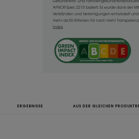
Gesundheits- und Familiengesundheitsprodukte
ab der ersten Anwendung.
AFNOR Spec 2215 basiert. Es wurde dank der M
Verbänden und Vereinigungen entwickelt und 
mehr als 50 Kriterien für noch mehr Transparenz
Index
TEXTUR
Textur
Flüssigkeit
Vorteile der Textur
Flüssige Textur, die Le
Haar zu beschweren.
Geruch des Inhalts
ERGEBNISSE
AUS DER GLEICHEN PRODUKTRE
Leichtes Parfum mit Z