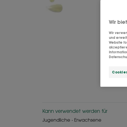
Wir bie
Wir verwen
und erweit
Website fo
akzeptier
Informati
Datenschut
Cookies
Kann verwendet werden für
Jugendliche - Erwachsene