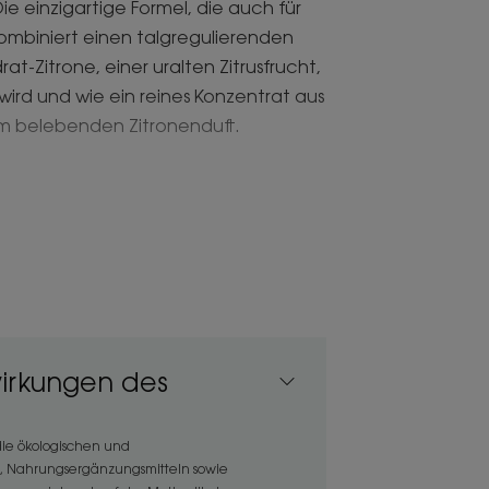
ie einzigartige Formel, die auch für
ombiniert einen talgregulierenden
at-Zitrone, einer uralten Zitrusfrucht,
wird und wie ein reines Konzentrat aus
inem belebenden Zitronenduft.
ch aus der Zedrat-Zitrone verleiht
 sauber bleibt.
 wurde für die häufige Anwendung
wirkungen des
.
e Zedrat verleiht dem Haar
 die ökologischen und
it einem erfrischenden Zitronenduft.
a, Nahrungsergänzungsmitteln sowie
üssigem Talg und reinigt die Kopfhaut