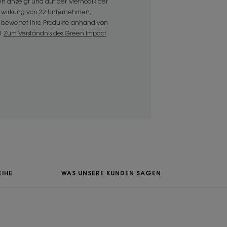
n anzeigt und auf der Methodik der
itwirkung von 22 Unternehmen,
bewertet Ihre Produkte anhand von
!
Zum Verständnis des Green Impact
RECYCLING
ichtigkeit verleiht, ohne das
IHE
WAS UNSERE KUNDEN SAGEN
itrusnoten