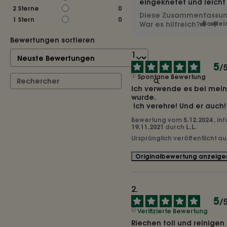
eingeknetet und leicht 
2
Sterne
0
Diese Zusammenfassung 
1
Stern
0
War es hilfreich?
Ja
Nei
Bewertungen sortieren
5
/
Spontane Bewertung
Ich verwende es bei mein
wurde.

 Ich verehre! Und er auch!
Bewertung vom
5.12.2024
, in
19.11.2021
durch
L.L.
Ursprünglich veröffentlicht a
Originalbewertung anzeige
5
/
Verifizierte Bewertung
Riechen toll und reinigen 