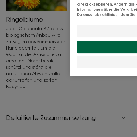
direkt akzeptieren. Andernfall
Informationen über die Verarbe
Datenschutzrichtlinie, indem Sie 
Ringelblume
Jede Calendula-Blüte aus
biologischem Anbau wird
Isoleucin
zu Beginn des Sommers von
Isoleucin, essentielle
Hand geerntet, um die
Aminosäure.
Qualität der Aktivstoffe zu
erhalten. Dieser Extrakt
schützt und stärkt die
natürlichen Abwehrkräfte
der unreifen und zarten
Babyhaut.
Detaillierte Zusammensetzung