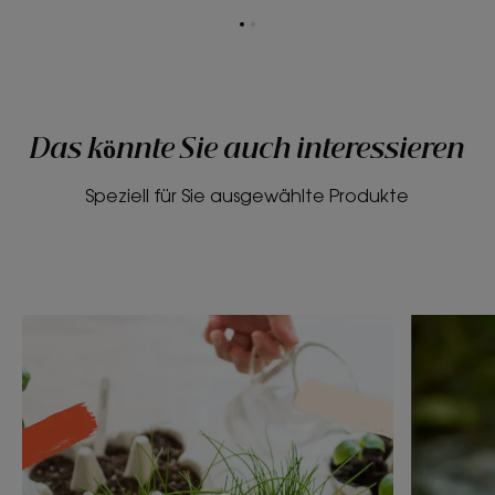
Zum
Zum
Element
Element
1
2
Das könnte Sie auch interessieren
Speziell für Sie ausgewählte Produkte
Entdecken
Entdeck
Gartenarbeit
Wie
zu
kann
Hause
ich
mit
weniger
Ihren
Wasser
Kindern
verbrauc