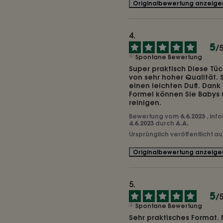
Originalbewertung anzeige
5
/
Spontane Bewertung
Super praktisch Diese Tüc
von sehr hoher Qualität. S
einen leichten Duft. Dank 
Formel können Sie Babys u
reinigen.
Bewertung vom
6.6.2023
, inf
4.6.2023
durch
A.A.
Ursprünglich veröffentlicht a
Originalbewertung anzeige
5
/
Spontane Bewertung
Sehr praktisches Format. 