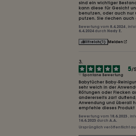
sind ein wichtiger Bestan
kann diese für Gesicht u
benutzen, oder auch nur 
putzen. Sie riechen auch 
Bewertung vom
8.4.2024
, inf
6.4.2024
durch
Nady E.
Hilfreich
(1)
Melden
5
/
Spontane Bewertung
Babytücher Baby-Reinigung
sehr weich in der Anwend
Rötungen oder Flecken au
andererseits zart duftend,
Anwendung und überall hi
empfehle dieses Produkt
Bewertung vom
18.6.2023
, in
16.6.2023
durch
A.A.
Ursprünglich veröffentlicht a