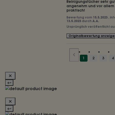
Reinigungstücher sehr gut
angenehm und vor allem d
praktisch!
Bewertung vom
15.5.2023
, in
13.5.2023
durch
A.A.
Ursprünglich veröffentlicht a
Originalbewertung anzeige
1
2
3
4