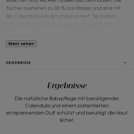
Tücher bestehen zu 96 % aus Wasser und sind mit
Bio-Calendula-Extrakt angereichert. Sie lindern
Rötungen im Windelbereich und bekämpfen
gleichzeitig die Trockenheit der Haut. Die Haut wird
weich, mit Feuchtigkeit versorgt und vor dem
Mehr sehen
Austrocknen geschützt***, für einen
unkomplizierten Pflegemoment mit zartem Duft.
ERGEBNISSE
Vorteil
Ergebnisse
Unsere Feuchttücher bestehen zu 100 % aus
biologisch abbaubaren Naturfasern und lassen sich
Die natürliche Babypflege mit beruhigender
bequem in einem wiederverschliessbaren Beutel
Calendula und einem patentierten
mitnehmen, der sie frisch hält und ihren
entspannenden Duft schützt und beruhigt die Haut
entspannenden Duft bewahrt.
sicher.
Nutzen