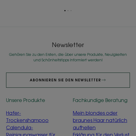
Zum
Zum
Zum
Element
Element
Element
1
2
3
Newsletter
Gehören Sie zu den Ersten, die über unsere Produkte, Neuigkeiten
und Schönheitstipps informiert werden!
ABONNIEREN SIE DEN NEWSLETTER
Unsere Produkte
Fachkundige Beratung
Hafer-
Mein blondes oder
Trockenshampoo
braunes Haar natürlich
Calendula-
aufhellen
Reinigungswasser für
Erklärung für den Verlust