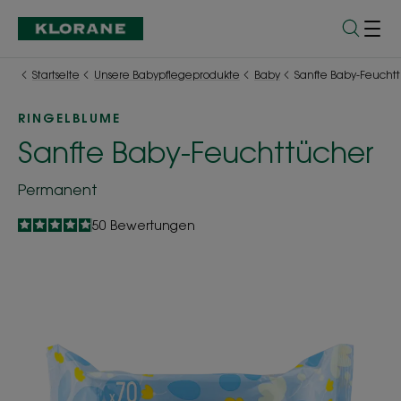
Startseite
Unsere Babypflegeprodukte
Baby
Sanfte Baby-Feucht
RINGELBLUME
Sanfte Baby-Feuchttücher
Permanent
4.9
/
5
50
Bewertungen
-