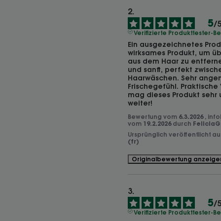
5
/
Verifizierte Produkttester-
Ein ausgezeichnetes Produ
wirksames Produkt, um übe
aus dem Haar zu entfernen.
und sanft, perfekt zwische
Haarwäschen. Sehr ange
Frischegefühl. Praktische 
mag dieses Produkt sehr 
weiter!
Bewertung vom
6.3.2026
, inf
vom
19.2.2026
durch
FeliciaG
Ursprünglich veröffentlicht a
(fr)
Originalbewertung anzeige
5
/
Verifizierte Produkttester-