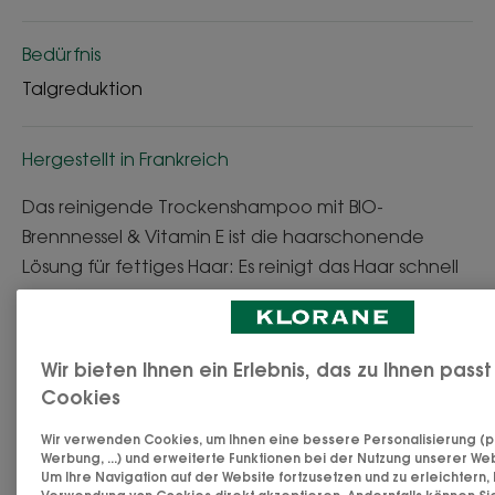
Bedürfnis
Talgreduktion
Hergestellt in Frankreich
Das reinigende Trockenshampoo mit BIO-
Brennnessel & Vitamin E ist die haarschonende
Lösung für fettiges Haar: Es reinigt das Haar schnell
und hält 24 Stunden lang* ohne das Haar nass
machen zu müssen. Seine Formel, angereichert mit
talgregulierender medizinischer Brennnessel,
Wir bieten Ihnen ein Erlebnis, das zu Ihnen pass
antioxidativem Vitamin E und besonders
Cookies
absorbierenden Pudern natürlichen Ursprungs,
Wir verwenden Cookies, um Ihnen eine bessere Personalisierung (p
beseitigt überschüssigen Talg und verleiht dem
Werbung, ...) und erweiterte Funktionen bei der Nutzung unserer Web
Haar in nur 2 Minuten Sauberkeit, Klarheit und
Um Ihre Navigation auf der Website fortzusetzen und zu erleichtern,