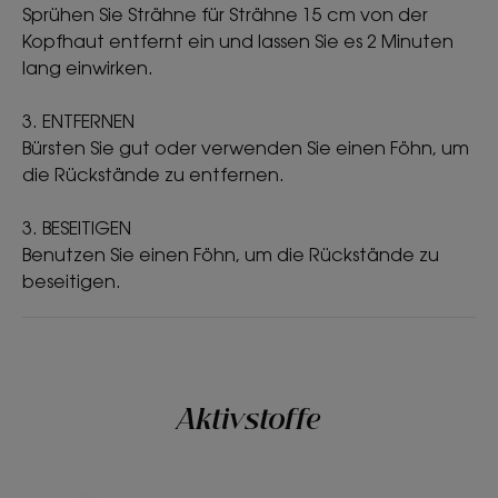
UMWELT
Sprühen Sie Strähne für Strähne 15 cm von der
Kopfhaut entfernt ein und lassen Sie es 2 Minuten
lang einwirken.
Packaging containing at least 13% recycled materials
Mostly recyclable packaging
3. ENTFERNEN
*Verträglichkeits-/Wirksamkeitsstudie, wahrgenommene Wirkung, 44
Bürsten Sie gut oder verwenden Sie einen Föhn, um
Proband:innen, 3 Anwendungen pro Woche über 22 Tage
*Verträglichkeits-/Wirksamkeitsstudie, wahrgenommene Wirkung, 44
die Rückstände zu entfernen.
Proband:innen, 3 Anwendungen pro Woche über 22 Tage
** Instrumenteller Test, 3 Anwendungen pro Woche über 22 Tage, an
44 Proband:innen
3. BESEITIGEN
Benutzen Sie einen Föhn, um die Rückstände zu
beseitigen.
Aktivstoffe