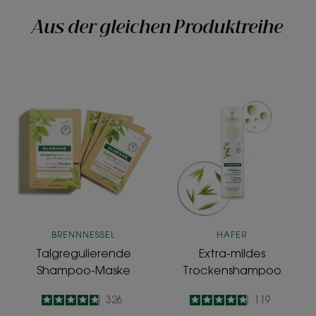
Aus der gleichen Produktreihe
Talgregulierende
Extra-
Shampoo-
mildes
Maske
Trockensham
BRENNNESSEL
HAFER
Talgregulierende
Extra-mildes
Shampoo-Maske
Trockenshampoo
4.8
/
5
326
4.8
/
5
119
-
-