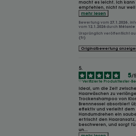
macht es leicht. Ich kann
empfehlen, nicht nur weil
mehr lesen
Bewertung vom
27.1.2026
, in
vom
12.1.2026
durch
Mélanie 
Ursprünglich veröffentlicht a
(fr)
Originalbewertung anzeige
5
/
Verifizierte Produkttester-
Ideal, um die Zeit zwisch
Haarwäschen zu verlänger
Trockenshampoo von Klor
Brennnessel absorbiert üb
effektiv und verleiht dem 
Handumdrehen ein sauber
erfrischt den Haaransatz,
beschweren, und sorgt für 
un
...
mehr lesen