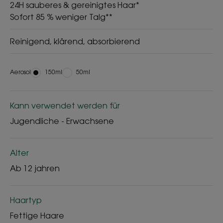
24H sauberes & gereinigtes Haar*
Sofort 85 % weniger Talg**
Reinigend, klärend, absorbierend
Aerosol
Aerosol
150ml
Aerosol
50ml
Kann verwendet werden für
Jugendliche - Erwachsene
Alter
Ab 12 jahren
Haartyp
Fettige Haare