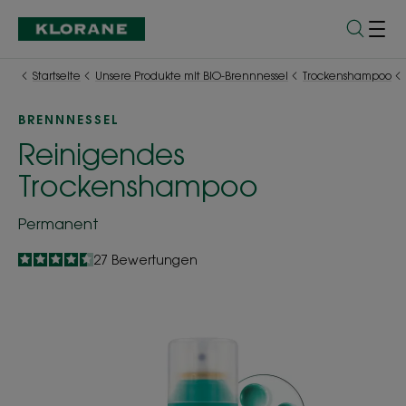
Startseite
Unsere Produkte mit BIO-Brennnessel
Trockenshampoo
BRENNNESSEL
Reinigendes
Trockenshampoo
Permanent
4.5
/
5
27
Bewertungen
-