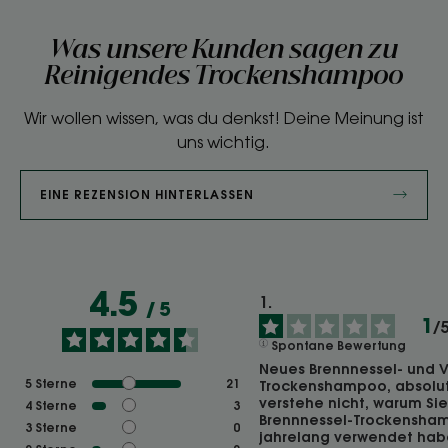
Was unsere Kunden sagen zu
Reinigendes Trockenshampoo
Wir wollen wissen, was du denkst! Deine Meinung ist
uns wichtig.
EINE REZENSION HINTERLASSEN
4.5
/
5
1
/
Spontane Bewertung
Neues Brennnessel- und V
5
Sterne
21
Trockenshampoo, absolut n
verstehe nicht, warum Sie 
4
Sterne
3
Brennnessel-Trockenshamp
3
Sterne
0
jahrelang verwendet habe,