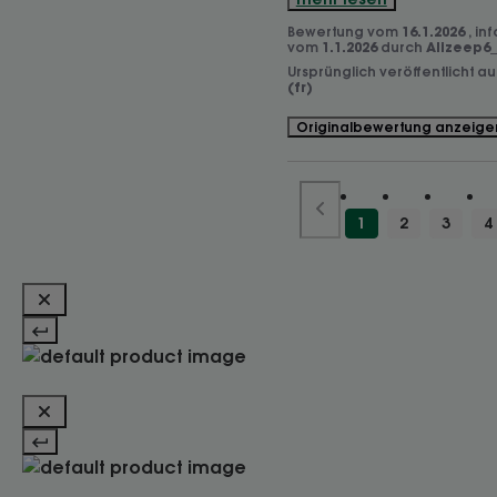
Bewertung vom
16.1.2026
, in
vom
1.1.2026
durch
Alizeep6_
Ursprünglich veröffentlicht a
(fr)
Originalbewertung anzeige
1
2
3
4