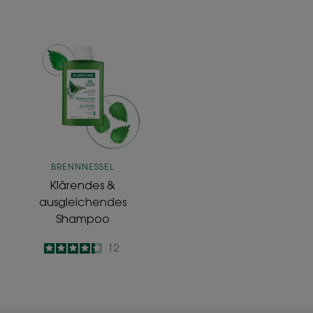
Klärendes
&
ausgleichendes
Shampoo
BRENNNESSEL
Klärendes &
ausgleichendes
Shampoo
4.3
/
5
12
-