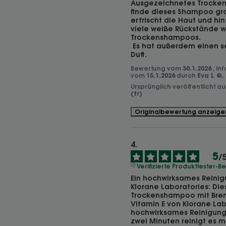
Ausgezeichnetes Trocken
finde dieses Shampoo groß
erfrischt die Haut und hint
viele weiße Rückstände w
Trockenshampoos.

 Es hat außerdem einen sehr erfrischenden 
Duft.
Bewertung vom
30.1.2026
, in
vom
15.1.2026
durch
Eva L Q.
Ursprünglich veröffentlicht a
(fr)
Originalbewertung anzeige
5
/
Verifizierte Produkttester-
Ein hochwirksames Reini
Klorane Laboratories: Dies
Trockenshampoo mit Bren
Vitamin E von Klorane Labo
hochwirksames Reinigungs
zwei Minuten reinigt es m