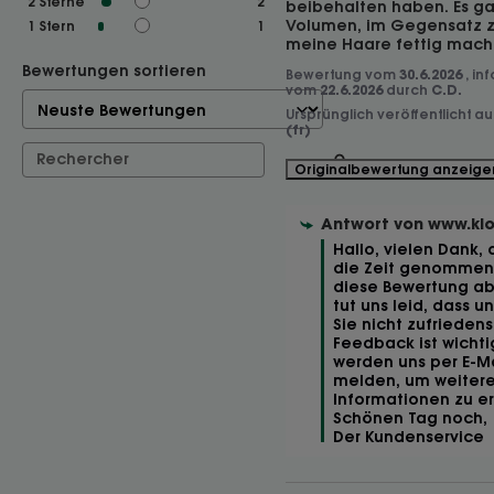
2
Sterne
2
beibehalten haben. Es gab
Volumen, im Gegensatz z
1
Stern
1
meine Haare fettig mach
Bewertungen sortieren
Bewertung vom
30.6.2026
, in
vom
22.6.2026
durch
C.D.
Ursprünglich veröffentlicht a
(fr)
Originalbewertung anzeige
Antwort von
www.kl
Hallo, vielen Dank, d
die Zeit genommen 
diese Bewertung ab
tut uns leid, dass un
Sie nicht zufriedenste
Feedback ist wichtig,
werden uns per E-Mai
melden, um weitere
Informationen zu erh
Schönen Tag noch, 

Der Kundenservice