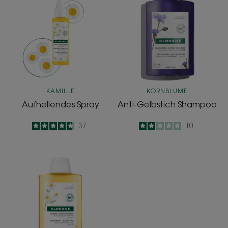
Shampoo
KAMILLE
KORNBLUME
Aufhellendes Spray
Anti-Gelbstich Shampoo
4.7
/
5
37
2
/
5
10
-
-
Aufhellendes
Shampoo