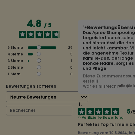
4.8
/
5
Bewertungsübersi
Das Après-Shampooing 
begeistert durch seine
und hinterlässt die Ha
5
Sterne
29
und leicht kämmbar. Vi
die angenehme Textur 
4
Sterne
5
Kamille-Duft, der lange 
3
Sterne
1
blonde Haare, sorgt es 
2
Sterne
0
und Pflege.
1
Stern
0
Diese Zusammenfassung
erstellt
Bewertungen sortieren
War es hilfreich?
Ja
Nei
5
/
Verifizierte Bewertung
Perfektes Top für mein b
Bewertung vom
10.5.2024
, in