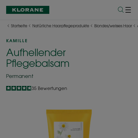
Startseite
Natürliche Haarpflegeprodukte
Blondes/weisses Haar
KAMILLE
Aufhellender
Pflegebalsam
Permanent
4.8
/
5
35
Bewertungen
-