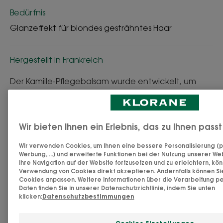
Bedürfnis
Glanzeffekt für blondes gesträhntes Haar
Hergestellt in Frankreich
Der Kamille-Pflegebalsam wurde entwickelt, um
naturblondes, gefärbtes oder gesträhntes Haar ab
3 Jahren zu pflegen. Wir haben die Art Matricaria
recutita L. ausgewählt, weil sie reich an Apigenin
Wir bieten Ihnen ein Erlebnis, das zu Ihnen pas
ist, einem pflanzlichen Wirkstoff mit aufhellender
Wir verwenden Cookies, um Ihnen eine bessere Personalisierung (p
Wirkung, der Blondtönen einen schönen,
Werbung, ...) und erweiterte Funktionen bei der Nutzung unserer We
natürlichen goldenen Schimmer verleiht. Diese
Ihre Navigation auf der Website fortzusetzen und zu erleichtern, kö
Verwendung von Cookies direkt akzeptieren. Andernfalls können S
natürliche Pflege*, die als Ergänzung zum
Cookies anpassen. Weitere Informationen über die Verarbeitung
Kamillenshampoo verwendet wird, spendet
Daten finden Sie in unserer Datenschutzrichtlinie, indem Sie unten
klicken:
Datenschutzbestimmungen
Feuchtigkeit, entwirrt und bringt lichtbedürftiges
Haar zum Strahlen, ohne es zu beschweren. Dank