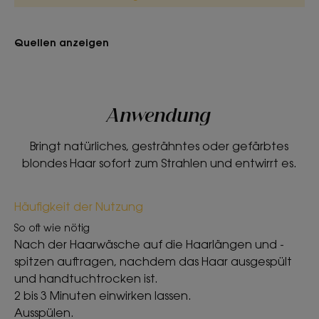
Schuppenschicht.
• Erhellt: Hellt die natürlichen Strähnchen von
blondem und hellbraunem Haar auf, ob natürlich
Quellen anzeigen
oder gefärbt.
Anwendung
TEXTUR
RECYCLING
Bringt natürliches, gesträhntes oder gefärbtes
blondes Haar sofort zum Strahlen und entwirrt es.
Textur
Häufigkeit der Nutzung
Balsam
So oft wie nötig
Nach der Haarwäsche auf die Haarlängen und -
Vorteile der Textur
spitzen auftragen, nachdem das Haar ausgespült
Cremige, zartschmelzende Textur.
und handtuchtrocken ist.
Geruch des Inhalts
2 bis 3 Minuten einwirken lassen.
Ausspülen.
Kamille