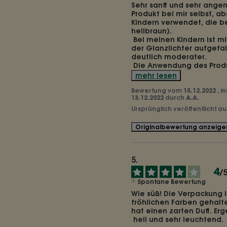
Sehr sanft und sehr angen
Produkt bei mir selbst, a
Kindern verwendet, die be
hellbraun).

 Bei meinen Kindern ist mir eine schöne Betonung 
der Glanzlichter aufgefall
deutlich moderater.

 Die Anwendung des Produ
mehr lesen
Bewertung vom
15.12.2022
, 
13.12.2022
durch
A.A.
Ursprünglich veröffentlicht a
Originalbewertung anzeige
4
/
Spontane Bewertung
Wie süß! Die Verpackung i
fröhlichen Farben gehalte
hat einen zarten Duft. Erg
 hell und sehr leuchtend.