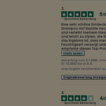
5
/
Spontane Bewertung
Eine sehr schöne Entdeck
Shampoo mit Kamille riecht
und verleiht meinem Haar 
und leicht zu stylen, die Ei
das Ergebnis ist, dass mei
Feuchtigkeit versorgt und 
empfehle dieses Top-Prod
mehr lesen
Bewertung vom
2.1.2023
, inf
31.12.2022
durch
A.A.
Ursprünglich veröffentlicht a
Originalbewertung anzeige
4
/
Spontane Bewertung