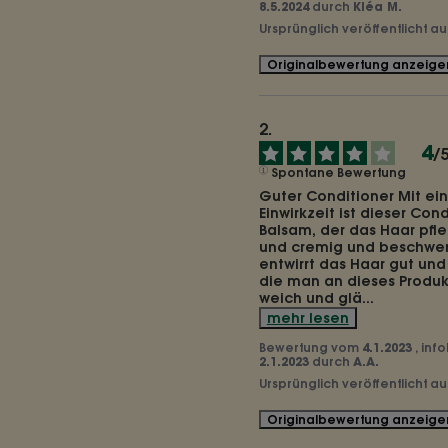
8.5.2024
durch
Kléa M.
Ursprünglich veröffentlicht a
Originalbewertung anzeige
4
/
Spontane Bewertung
Guter Conditioner Mit eine
Einwirkzeit ist dieser Cond
Balsam, der das Haar pfleg
und cremig und beschwert 
entwirrt das Haar gut und 
die man an dieses Produkt 
weich und glä
...
mehr lesen
Bewertung vom
4.1.2023
, inf
2.1.2023
durch
A.A.
Ursprünglich veröffentlicht a
Originalbewertung anzeige