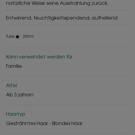
natürliche Weise seine Ausstrahlung zurück.
Entwirrend, feuchtigkeitsspendend, aufhellend
Tube
Tube
200ml
Kann verwendet werden für
Familie
Alter
Ab 3 jahren
Haartyp
Gesträhntes Haar - Blondes Haar