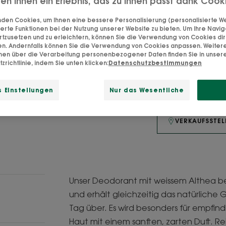
ten Ihnen ein Erlebnis, das zu Ihnen passt dank Cook
Beruhigender pflan
den Cookies, um Ihnen eine bessere Personalisierung (personalisierte Wer
empfindliche Haut
erte Funktionen bei der Nutzung unserer Website zu bieten. Um Ihre Navig
rtzusetzen und zu erleichtern, können Sie die Verwendung von Cookies di
en. Andernfalls können Sie die Verwendung von Cookies anpassen. Weiter
Beruhigend und e
onen über die Verarbeitung personenbezogener Daten finden Sie in unser
zrichtlinie, indem Sie unten klicken:
Datenschutzbestimmungen
Spray
Spray
125ml
 Einstellungen
Nur das Wesentliche
VERKAUFSSTEL
Unser Deodorant mit weissem Althea 
und erhält gleichzeitig das natürliche
Tag über. Es wird besonders für empfin
Haut mit einem sanften, zarten Duft. 