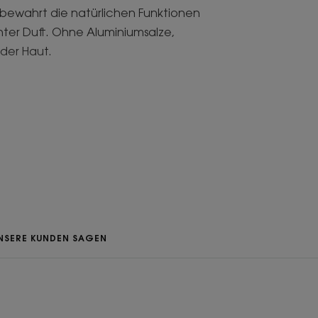
 bewahrt die natürlichen Funktionen
hter Duft. Ohne Aluminiumsalze,
 der Haut.
enschaften ist ideal für empfindliche
unden*.
NSERE KUNDEN SAGEN
umsalze und Parabene formuliert.
isches Gefühl.
ren.