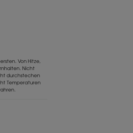
ersten. Von Hitze,
nhalten. Nicht
icht durchstechen
cht Temperaturen
wahren.