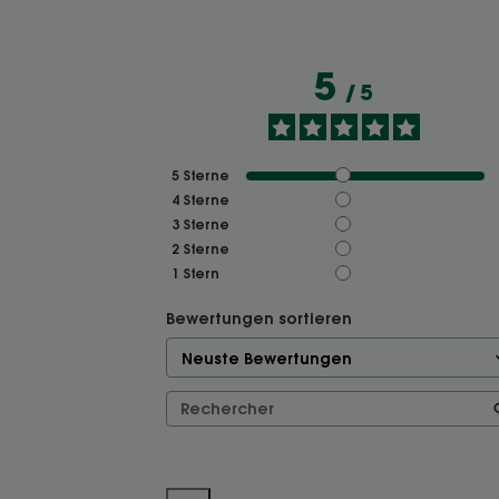
5
/
5
5
Sterne
4
Sterne
3
Sterne
2
Sterne
1
Stern
Bewertungen sortieren