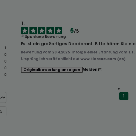
5
/
5
Spontane Bewertung
Es ist ein großartiges Deodorant. Bitte hören Sie nic
1
Bewertung vom
28.4.2026
, infolge einer Erfahrung vom
1.1.
0
Ursprünglich veröffentlicht auf
www.klorane.com (es)
0
0
Melden
Originalbewertung anzeigen
0
1