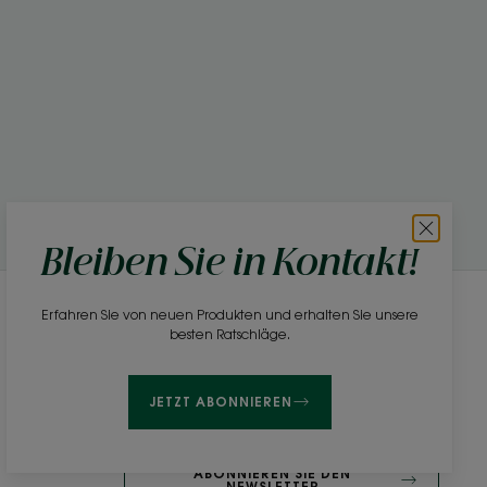
Bleiben Sie in Kontakt!
Erfahren Sie von neuen Produkten und erhalten Sie unsere
Newsletter
besten Ratschläge.
Gehören Sie zu den Ersten, die über unsere
Produkte, Neuigkeiten und Schönheitstipps
JETZT ABONNIEREN
informiert werden!
ABONNIEREN SIE DEN
NEWSLETTER