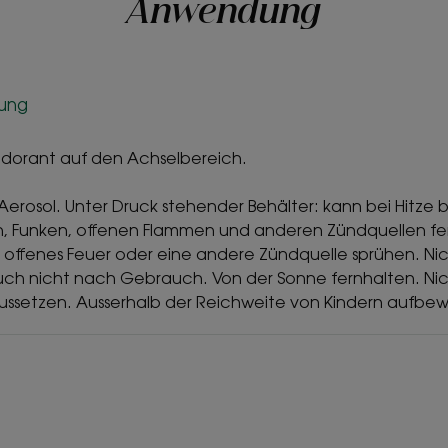
Anwendung
zung
odorant auf den Achselbereich.
erosol. Unter Druck stehender Behälter: kann bei Hitze b
n, Funken, offenen Flammen und anderen Zündquellen fer
 offenes Feuer oder eine andere Zündquelle sprühen. N
uch nicht nach Gebrauch. Von der Sonne fernhalten. Ni
 aussetzen. Ausserhalb der Reichweite von Kindern aufbe