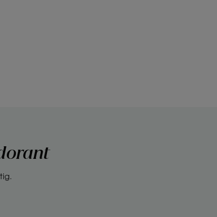
dorant
tig.