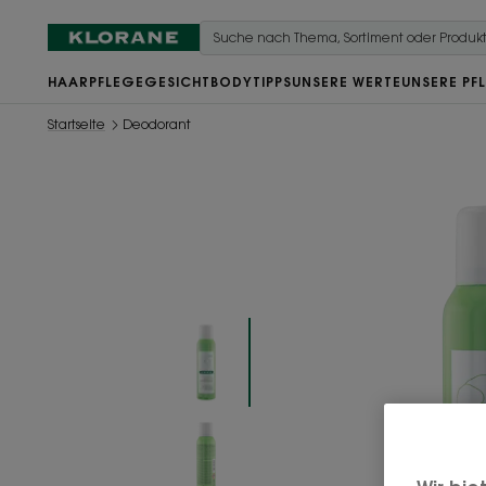
HAARPFLEGE
GESICHT
BODY
TIPPS
UNSERE WERTE
UNSERE PF
Startseite
Deodorant