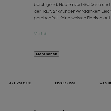
beruhigend. Neutralisiert Gerüche und
der Haut. 24-Stunden-Wirksamkeit. Leic
parabenfrei. Keine weissen Flecken auf
Vorteil
Weisser Althea mit weichmachenden Eig
Haut.
Mehr sehen
Nutzen
• Neutralisiert Körpergerüche für 24 St
• Beruhigt empfindliche Haut.
AKTIVSTOFFE
ERGEBNISSE
WAS U
• Keine weissen Flecken – ohne Alumini
• Der zarte Duft verleiht der Haut ein fr
*Getestet an 17 Probanden im Alter von 20 bis 67 Jah