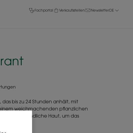
Fachportal
Verkaufsstellen
Newsletter
DE
rant
rtungen
das bis zu 24 Stunden anhält, mit
 einem weichmachenden pflanzlichen
ckelt für empfindliche Haut, um das
minimieren.