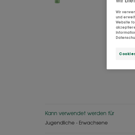
Wir bie
Wir verwen
und erweit
Website fo
akzeptier
Informati
Datenschut
Cookies
Kann verwendet werden für
Jugendliche - Erwachsene