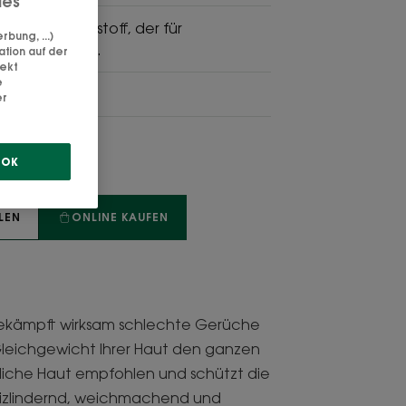
ies
zlicher Aktivstoff, der für
bung, ...)
 geeignet ist.
ation auf der
rekt
e
rfrischend
er
OK
LEN
ONLINE KAUFEN
bekämpft wirksam schlechte Gerüche
 Gleichgewicht Ihrer Haut den ganzen
dliche Haut empfohlen und schützt die
Reizlindernd, weichmachend und