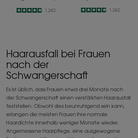
4.8
/
5
1.242
4.8
/
5
1.242
-
-
Haarausfall bei Frauen
nach der
Schwangerschaft
Es ist üblich, dass Frauen etwa drei Monate nach
der Schwangerschaft einen verstärkten Haarausfall
feststellen. Obwohl dies beunruhigend sein kann,
erlangen die meisten Frauen ihre normale
Haardichte innerhalb weniger Monate wieder.
Angemessene Haarpflege, eine ausgewogene