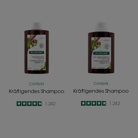
Kräftigendes
Kräftigendes
Shampoo
Shampoo
CHININ
CHININ
Kräftigendes Shampoo
Kräftigendes Shampoo
4.8
/
5
1.242
4.8
/
5
1.242
-
-