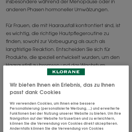
insbesondere während der Menopause oder in
anderen Phasen hormoneller Umwälzungen.
Für Frauen, die mit Haarausfall konfrontiert sind, ist
es wichtig, die richtige Hautpflegeroutine zu
finden, sowohl zur Vorbeugung als auch als
langfristige Reaktion. Entscheiden Sie sich für
Produkte, die speziell entwickelt wurden, um den
Haarausfall zu bremsen und das Wachstum
bestehender Haare anzuregen. Entscheiden Sie
sich für ein Programm mit einem hohen Anteil an
Wir bieten Ihnen ein Erlebnis, das zu Ihnen
natürlichen Aktivstoffen, um Haarausfall wirksam zu
passt dank Cookies
bekämpfen.
Wir verwenden Cookies, um Ihnen eine bessere
Personalisierung (personalisierte Werbung, ...) und erweiterte
Funktionen bei der Nutzung unserer Website zu bieten. Um Ihre
Navigation auf der Website fortzusetzen und zu erleichtern,
können Sie die Verwendung von Cookies direkt akzeptieren.
Andernfalls können Sie die Verwendung von Cookies