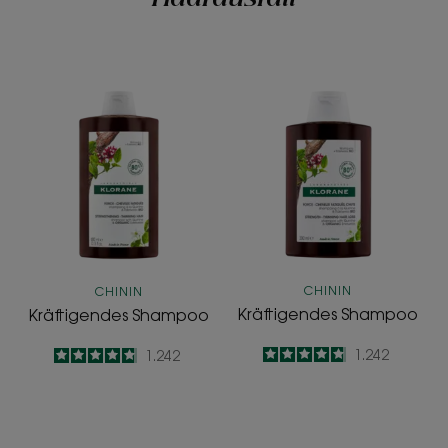
Kräftigendes
Kräftigendes
Shampoo
Shampoo
CHININ
CHININ
Kräftigendes Shampoo
Kräftigendes Shampoo
4.8
/
5
1.242
4.8
/
5
1.242
-
-