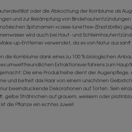
äuterdestillat oder die Abkochung der Kornblume als Au
ungen und zur Bekämpfung von Bindehautentzündungen 
anzösischen Spitznamen «casse-lunettes» (Ersatzbrille) ge
umenwasser wird auch bei Haut- und Schleimhautentzünd
Make-up-Entferner verwendet, da es von Natur aus sanft i
en die Kornblume dank eines zu 100 % biologischen Anbau
ines umweltfreundlichen Extraktionsverfahrens zum Haupt
gemacht: Die eine Produktreihe dient der Augenpflege, 
e und befreit das Haar von einem unschönen Gelbstich
 nur beeindruckende Dekorationen auf Torten. Sein einzi
ilft, gelbe Strähnchen auf grauem, weissem oder platinb
 ist die Pflanze ein echtes Juwel!