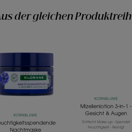
us der gleichen Produktrei
Feuchtigkeitsspendende
Mizellenlot
Nachtmaske
3-
in-
1
-
Gesicht
&
Augen
KORNBLUME
Mizellenlotion 3-in-1 -
Gesicht & Augen
KORNBLUME
Entfernt Make-up - Spendet
euchtigkeitsspendende
Feuchtigkeit - Reinigt
Nachtmaske