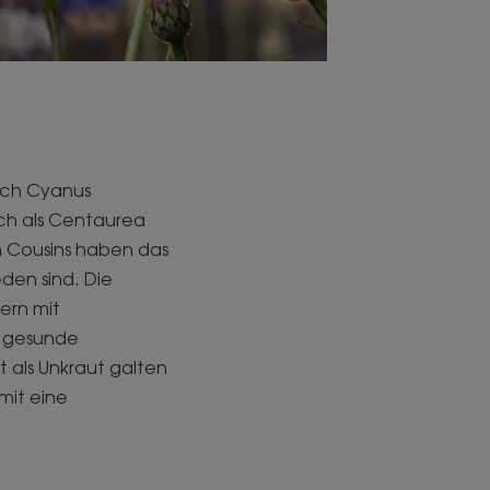
lich Cyanus
uch als Centaurea
n Cousins haben das
den sind. Die
ern mit
r gesunde
t als Unkraut galten
mit eine