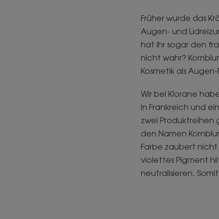
Früher wurde das Kr
Augen- und Lidreiz
hat ihr sogar den fr
nicht wahr? Kornbl
Kosmetik als Augen-
Wir bei Klorane hab
in Frankreich und e
zwei Produktreihen 
den Namen Kornblum
Farbe zaubert nicht
violettes Pigment h
neutralisieren. Somit