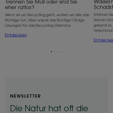
Wasserm
Trennen Sie Müll oder sind Sie
Schadst
eher ratlos?
Erfahren S
Wenn es um Recycling geht, wollen wir alle das
kleinen Sch
Richtige tun. Aber was ist das Richtige? Einige
gesund zu 
Lösungen für das Recycling-Dilemma.
Verschmut
Entdecken
Entdeck
Zum
Zum
Zum
Zum
Zum
Element
Element
Element
Element
Element
1
2
3
4
5
NEWSLETTER
Die Natur hat oft die