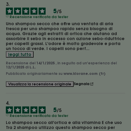
5
/
5
Recensione verificata da tester
Uno shampoo secco che offre una ventata di aria 
fresca per uno shampoo rapido senza bisogno di 
acqua. Grazie agli estratti di ortica che aiutano ad 
assorbire il sebo in eccesso con azione sebo-riduttrice 
per capelli grassi. L'odore è molto gradevole e porta 
un tocco di verde. I capelli sono perf
...
leggi tutto
Recensione del
14/1/2025
, in seguito ad un'esperienza del
12/1/2025
di
L.L.
Pubblicato originariamente su
www.klorane.com (fr)
Segnala
Visualizza la recensione originale
5
/
5
Recensione verificata da tester
Lo shampoo secco all'ortica e alla vitamina E che uso 
Tra 2 shampoo utilizzo questo shampoo secco per 