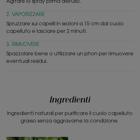
Agitare lo spray prima dell'uso.
Flacone (ALU 41): ALLUMINIO
Tappo (PP 5): PLASTICA
2. VAPORIZZARE
*+1 giorno prima dello shampoo successivo - test biometrologico -
Spruzzare sui capelli in sezioni a 15 cm dal cuoio
testato su 33 donne - applicazione singola.
*+1 giorno prima dello shampoo successivo Test biometrologico sul sebo
capelluto e lasciare per 2 minuti.
- testato su 33 donne - applicazione singola.
3. RIMUOVERE
Spazzolare bene o utilizzare un phon per rimuovere
eventuali residui.
Ingredienti
Ingredienti naturali per purificare il cuoio capelluto
grasso senza aggravarne la condizione.