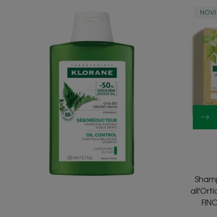
BIO
NOVI
Shamp
all'Orti
FIN