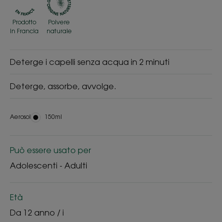
Prodotto
Polvere
in Francia
naturale
Deterge i capelli senza acqua in 2 minuti
Deterge, assorbe, avvolge.
Aerosol
Aerosol
150ml
Può essere usato per
Adolescenti - Adulti
Età
Da 12 anno / i