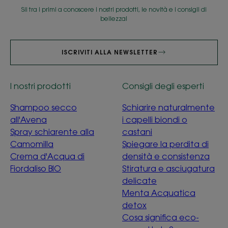
Sii tra i primi a conoscere i nostri prodotti, le novità e i consigli di
bellezza!
ISCRIVITI ALLA NEWSLETTER
I nostri prodotti
Consigli degli esperti
Shampoo secco
Schiarire naturalmente
all'Avena
i capelli biondi o
Spray schiarente alla
castani
Camomilla
Spiegare la perdita di
Crema d'Acqua di
densità e consistenza
Fiordaliso BIO
Stiratura e asciugatura
delicate
Menta Acquatica
detox
Cosa significa eco-