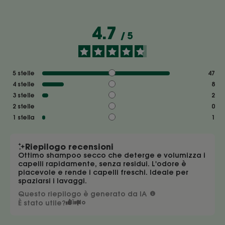
4.7
/
5
5
stelle
47
4
stelle
8
3
stelle
2
2
stelle
0
1
stella
1
Riepilogo recensioni
Ottimo shampoo secco che deterge e volumizza i
capelli rapidamente, senza residui. L'odore è
piacevole e rende i capelli freschi. Ideale per
spaziarsi i lavaggi.
Questo riepilogo è generato da IA
È stato utile?
Sì
No