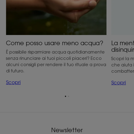
Come posso usare meno acqua?
La ment
disinqu
È possibile risparmiare acqua quotidianamente
senza rinunciare ai tuoi piccoli piaceri? Ecco
Scopri la 
alcuni consigli per rendere il tuo rituale a prova
che aiuta i
di futuro.
combatter
Scopri
Scopri
Vai
Vai
all'elemento
all'elemento
1
2
Newsletter