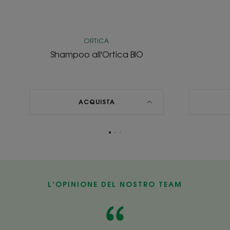
ORTICA
Shampoo all'Ortica BIO
ACQUISTA
Vai
Vai
Vai
all'elemento
all'elemento
all'elemento
1
2
3
L’OPINIONE DEL NOSTRO TEAM