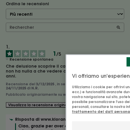
Ordina le recensioni
1
/
5
Recensione spontanea
Che delusione scoprire il cambiamento nella formula: 
non ha nulla a che vedere con lo shampoo che uso da 
Vi offriamo un'esperien
anni.
Recensione del
3/12/2025
, in seguito ad un'esperienza del
Utilizziamo i cookie per offrirvi 
24/11/2025
di
N.R.
ecc.) e funzionalità avanzate duran
Pubblicato originariamente su
www.klorane.com (es)
vostra navigazione sul sito, pote
possibile personalizzare l'uso dei
Segnala
Visualizza la recensione originale
personali, consultare la nostra in
trattamento dei dati persona
Risposta di
www.klorane.com
Ciao, grazie per aver dedicato del tempo 