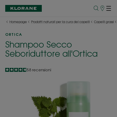
Punti
vendita
Homepage
Prodotti naturali per la cura dei capelli
Capelli grassi
ORTICA
Shampoo Secco
Seboriduttore all'Ortica
4.7
/
5
58
recensioni
-