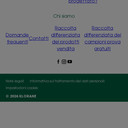
progettato?
Chi siamo
Raccolta
Raccolta
Domande
differenziata
differenziata dei
Contatti
frequenti
dei prodotti
campioni prova
vendita
gratuiti
Note legali
Informativa sul trattamento dei dati personali
Impostazioni cookie
© 2026 KLORANE