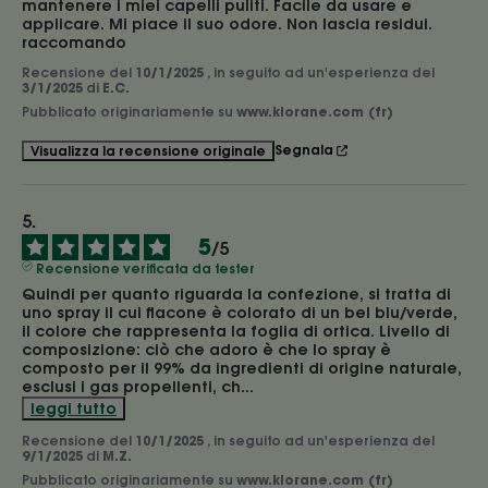
mantenere i miei capelli puliti. Facile da usare e 
applicare. Mi piace il suo odore. Non lascia residui. 
raccomando
Recensione del
10/1/2025
, in seguito ad un'esperienza del
3/1/2025
di
E.C.
Pubblicato originariamente su
www.klorane.com (fr)
Segnala
Visualizza la recensione originale
5
/
5
Recensione verificata da tester
Quindi per quanto riguarda la confezione, si tratta di 
uno spray il cui flacone è colorato di un bel blu/verde, 
il colore che rappresenta la foglia di ortica. Livello di 
composizione: ciò che adoro è che lo spray è 
composto per il 99% da ingredienti di origine naturale, 
esclusi i gas propellenti, ch
...
leggi tutto
Recensione del
10/1/2025
, in seguito ad un'esperienza del
9/1/2025
di
M.Z.
Pubblicato originariamente su
www.klorane.com (fr)