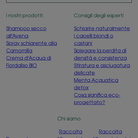
I nostri prodotti
Consigli degli esperti
Shampoo secco
Schiarire naturalmente
all'Avena
i capelli biondi o
Spray schiarente alla
castani
Camomilla
Spiegare la perdita di
Crema d'Acqua di
densità e consistenza
Fiordaliso BIO
Stiratura e asciugatura
delicate
Menta Acquatica
detox
Cosa significa eco-
progettato?
Chi siamo
Raccolta
Raccolta