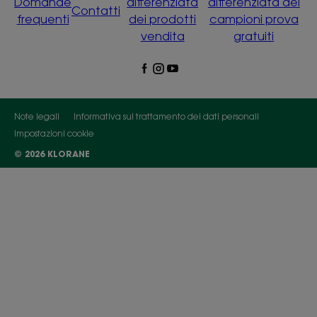
Domande
differenziata
differenziata dei
Contatti
frequenti
dei prodotti
campioni prova
vendita
gratuiti
Note legali
Informativa sul trattamento dei dati personali
Impostazioni cookie
© 2026 KLORANE