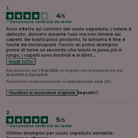
4
/
5
Recensione verificata da tester
Poco effetto sul comfort del cuoio capelluto: L'odore è 
delicato, discreto durante l'uso ma non rimane sui 
capelli. Ne basta poco prodotto, la schiuma è fine e 
facile da risciacquare. Faccio un primo shampoo 
prima di farne un secondo che lascio in posa più a 
lungo, i capelli sono morbidi e si distri
...
leggi tutto
Recensione del
19/4/2026
, in seguito ad un'esperienza del
4/4/2026
di
SylvieN R.
Pubblicato originariamente su
www.klorane.com (fr)
Segnala
Visualizza la recensione originale
5
/
5
Recensione verificata da tester
Ottimo shampoo per cuoio capelluto sensibile: 