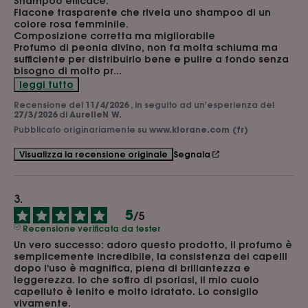
Shampoo efficace:

Flacone trasparente che rivela uno shampoo di un 
colore rosa femminile.

Composizione corretta ma migliorabile

Profumo di peonia divino, non fa molta schiuma ma 
sufficiente per distribuirlo bene e pulire a fondo senza 
bisogno di molto pr
...
leggi tutto
Recensione del
11/4/2026
, in seguito ad un'esperienza del
27/3/2026
di
AurelieN W.
Pubblicato originariamente su
www.klorane.com (fr)
Segnala
Visualizza la recensione originale
5
/
5
Recensione verificata da tester
Un vero successo: adoro questo prodotto, il profumo è 
semplicemente incredibile, la consistenza dei capelli 
dopo l'uso è magnifica, piena di brillantezza e 
leggerezza. Io che soffro di psoriasi, il mio cuoio 
capelluto è lenito e molto idratato. Lo consiglio 
vivamente.