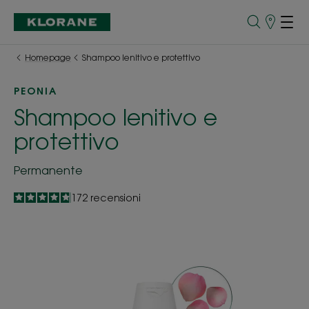
Punti
vendita
Homepage
Shampoo lenitivo e protettivo
PEONIA
Shampoo lenitivo e
protettivo
Permanente
4.8
/
5
172
recensioni
-