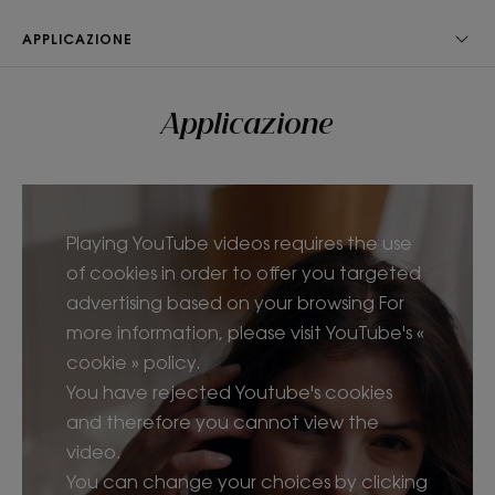
APPLICAZIONE
CONSISTENZA
RACCOLTA DIFFERENZIATA
Applicazione
Consistenza
Liquido
Playing YouTube videos requires the use
Benefici della consistenza
of cookies in order to offer you targeted
Consistenza liquida.
advertising based on your browsing For
Profumazione
more information, please visit YouTube's «
Peonia cinese
cookie » policy.
You have rejected Youtube's cookies
*Test di utilizzo consumatori - Effetti percepiti da 70 soggetti dopo 1
applicazione dello shampoo liquido.
and therefore you cannot view the
**Punteggio di autovalutazione effettuato su 33 soggetti dopo 1
applicazione dello shampoo liquido.
video.
*Test di utilizzo consumatori - Effetti percepiti da 70 soggetti dopo 1
applicazione dello shampoo liquido.
You can change your choices by clicking
**Punteggio di autovalutazione effettuato su 33 soggetti dopo 1