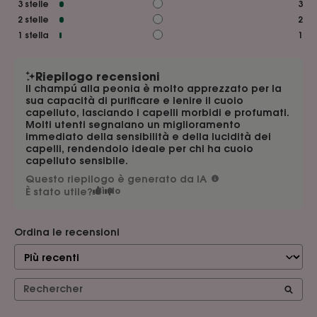
3
stelle
3
2
stelle
2
1
stella
1
Riepilogo recensioni
Il champú alla peonia è molto apprezzato per la
sua capacità di purificare e lenire il cuoio
capelluto, lasciando i capelli morbidi e profumati.
Molti utenti segnalano un miglioramento
immediato della sensibilità e della lucidità dei
capelli, rendendolo ideale per chi ha cuoio
capelluto sensibile.
Questo riepilogo è generato da IA
È stato utile?
Sì
No
Ordina le recensioni