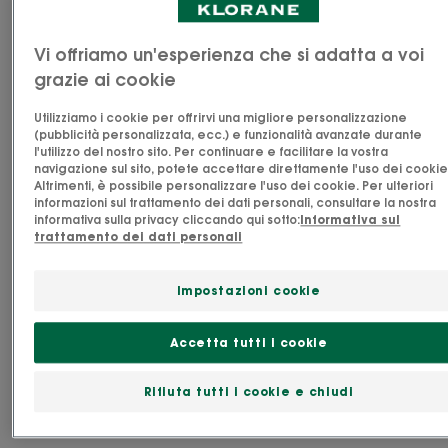
Lenitivo
Vi offriamo un'esperienza che si adatta a voi
Prodotto in Francia
grazie ai cookie
Questo Shampoo lenitivo e protettivo alla Peonia
Utilizziamo i cookie per offrirvi una migliore personalizzazione
(pubblicità personalizzata, ecc.) e funzionalità avanzate durante
medicinale biologica lenisce il cuoio capelluto
l'utilizzo del nostro sito. Per continuare e facilitare la vostra
navigazione sul sito, potete accettare direttamente l'uso dei cookie
sensibile fin dal primo utilizzo* e per 48 ore**,
Altrimenti, è possibile personalizzare l'uso dei cookie. Per ulteriori
rispettando l’equilibrio del cuoio capelluto.
informazioni sul trattamento dei dati personali, consultare la nostra
informativa sulla privacy cliccando qui sotto:
Informativa sul
Contiene un estratto di Peonia cinese biologica
trattamento dei dati personali
coltivata in un ecosistema protetto. Questo
estratto contribuisce al suo effetto lenitivo e
Impostazioni cookie
addolcente. Con la sua formula biodegradabile***
che contiene l’88% di ingredienti di origine
Accetta tutti i cookie
naturale e un pH in armonia con il corpo, questo
shampoo lenitivo deterge delicatamente e
Rifiuta tutti i cookie e chiudi
protegge a lungo il cuoio capelluto. Lascia i capelli
Vedi altro
morbidi e delicatamente profumati.