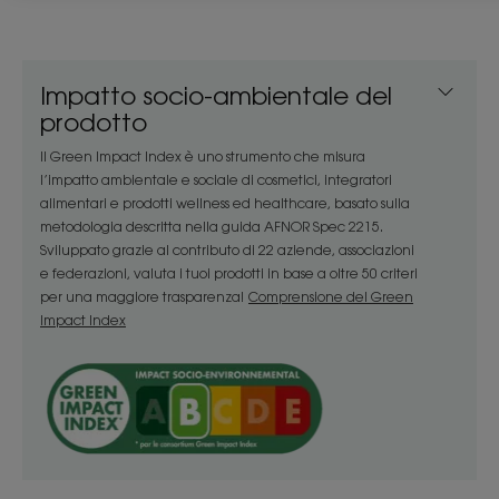
Vantaggio
Impatto socio-ambientale del
La sua formula biodegradabile*** e vegana**** ha
prodotto
una fragranza rilassante ed è racchiusa in un
Il Green Impact Index è uno strumento che misura
flacone senza confezione realizzato con almeno il
l’impatto ambientale e sociale di cosmetici, integratori
78% di materiali riciclati e in gran parte riciclabili.
alimentari e prodotti wellness ed healthcare, basato sulla
metodologia descritta nella guida AFNOR Spec 2215.
Sviluppato grazie al contributo di 22 aziende, associazioni
Benefici
e federazioni, valuta i tuoi prodotti in base a oltre 50 criteri
• DETERGE: base detergente delicata senza solfati
per una maggiore trasparenza!
Comprensione del Green
Impact Index
per lavare delicatamente il cuoio capelluto
sensibile.
• PROTEGGE: lo shampoo ha una formula dal pH in
armonia con il corpo che rispetta l’equilibrio
naturale del cuoio capelluto.
• LENISCE: dona una sensazione lenitiva per 48 ore*.