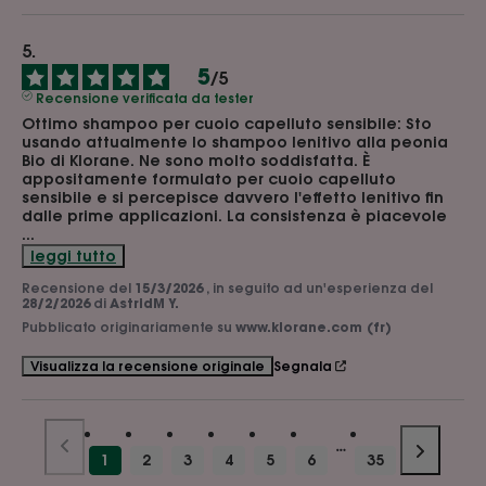
5
/
5
Recensione verificata da tester
Ottimo shampoo per cuoio capelluto sensibile: Sto 
usando attualmente lo shampoo lenitivo alla peonia 
Bio di Klorane. Ne sono molto soddisfatta. È 
appositamente formulato per cuoio capelluto 
sensibile e si percepisce davvero l'effetto lenitivo fin 
dalle prime applicazioni. La consistenza è piacevole 
...
leggi tutto
Recensione del
15/3/2026
, in seguito ad un'esperienza del
28/2/2026
di
AstridM Y.
Pubblicato originariamente su
www.klorane.com (fr)
Segnala
Visualizza la recensione originale
1
2
3
4
5
6
35