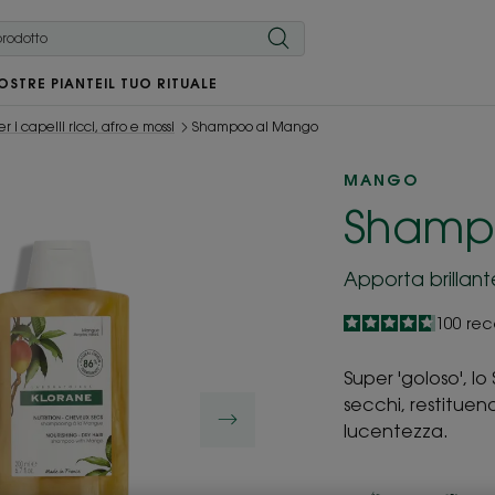
OSTRE PIANTE
IL TUO RITUALE
 i capelli ricci, afro e mossi
Shampoo al Mango
MANGO
Shamp
Apporta brillant
4.7
/
5
100
rec
-
Super 'goloso', l
secchi, restituen
lucentezza.