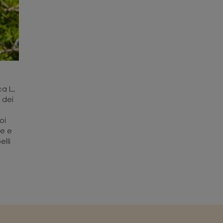
a L.,
 dei
oi
re e
elli