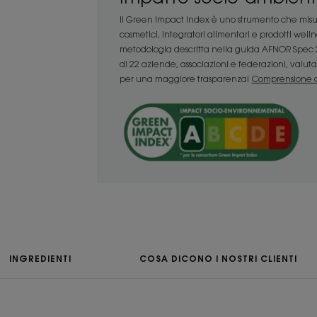
fibra del capello senza appesantirla.
Il Green Impact Index è uno strumento che misur
• PROTEGGE: il Burro di Mango, un princi
cosmetici, integratori alimentari e prodotti well
acidi grassi, protegge anche i capelli p
metodologia descritta nella guida AFNOR Spec 2
di 22 aziende, associazioni e federazioni, valuta i
per una maggiore trasparenza!
Comprensione d
CONSISTENZA
Consistenza
Liquido
Benefici della cons
Consistenza liquida.
Profumazione
Goloso
INGREDIENTI
COSA DICONO I NOSTRI CLIENTI
*Secondo la norma internazionale OECD 301B.
**Testato su 32 soggetti dopo 21 giorni di utilizzo.