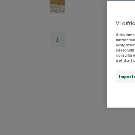
Vi offr
Utilizziam
funzionalit
navigazion
personalizz
consultare 
dei dati 
Imposta