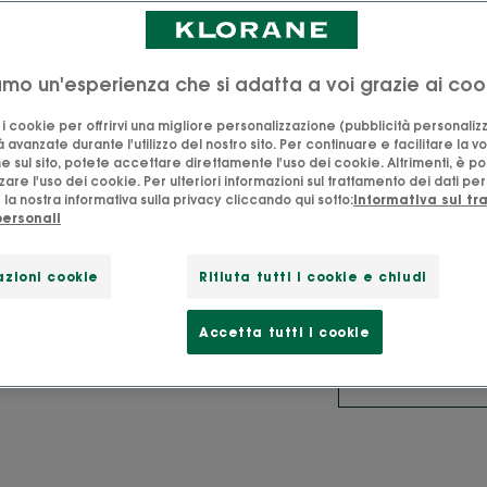
86%
Prodotto
iamo un'esperienza che si adatta a voi grazie ai coo
naturale
in Francia
o i cookie per offrirvi una migliore personalizzazione (pubblicità personaliz
à avanzate durante l'utilizzo del nostro sito. Per continuare e facilitare la v
Una fragranza del
e sul sito, potete accettare direttamente l'uso dei cookie. Altrimenti, è po
nutriti.
are l'uso dei cookie. Per ulteriori informazioni sul trattamento dei dati per
la nostra informativa sulla privacy cliccando qui sotto:
Informativa sul t
personali
Detergente, nutr
zioni cookie
Rifiuta tutti i cookie e chiudi
Flacone
Flacone
400ml
Accetta tutti i cookie
PUNTI VENDIT