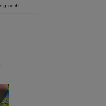
n gli occhi.
i.