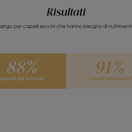
*Secondo la norma internazionale OECD 301B.
Risultati
ango per capelli secchi che hanno bisogno di nutriment
88%
91%
capelli più morbidi¹
capelli più elastici¹