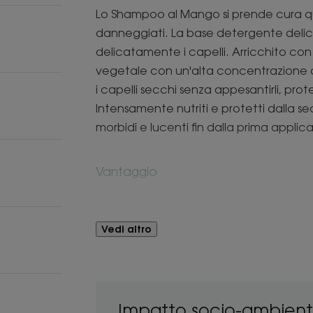
Lo Shampoo al Mango si prende cura q
danneggiati. La base detergente deli
delicatamente i capelli. Arricchito con 
vegetale con un'alta concentrazione di a
i capelli secchi senza appesantirli, pro
Intensamente nutriti e protetti dalla se
morbidi e lucenti fin dalla prima applic
Vantaggio
Una formula con l'86% di ingredienti di
ristrutturare i capelli.
Vedi altro
Benefici
• DETERGE: deterge delicatamente i cap
• NUTRE: ricco di acidi grassi, nutre pr
Impatto socio-ambient