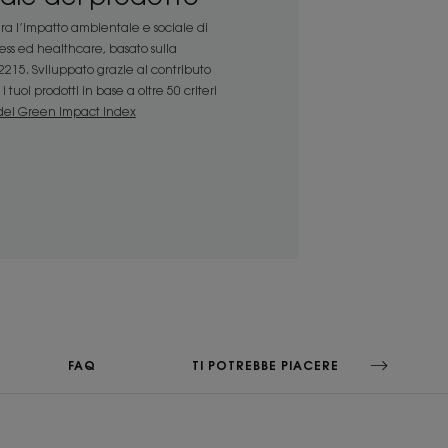
a l’impatto ambientale e sociale di
pio attivo di origine vegetale ricco di
ness ed healthcare, basato sulla
iù secchi dall’inaridimento.
215. Sviluppato grazie al contributo
 tuoi prodotti in base a oltre 50 criteri
el Green Impact Index
RACCOLTA DIFFERENZIATA
istenza
FAQ
TI POTREBBE PIACERE ANCHE