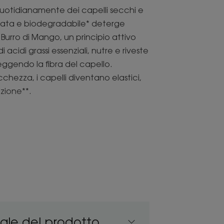
uotidianamente dei capelli secchi e
cata e biodegradabile* deterge
Burro di Mango, un principio attivo
cidi grassi essenziali, nutre e riveste
teggendo la fibra del capello.
cchezza, i capelli diventano elastici,
azione**.
 origine naturale per detergere e
elli, fornendo un’intensa nutrizione.
ofondamente, idrata, leviga e ricopre la
ale del prodotto