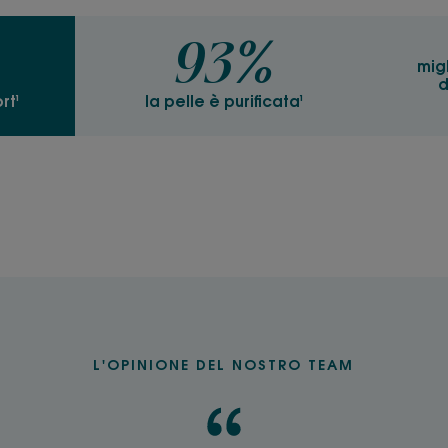
Consistenza
93%
Polvere
mig
d
rt¹
la pelle è purificata¹
Benefici della cons
Una polvere che si t
leggera a contatto c
Profumazione
Menta
*Valutazione del ciclo di vita della Polvere Purificant
indipendente, DuraConsult - giugno 2020.
L'OPINIONE DEL NOSTRO TEAM