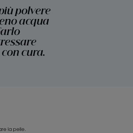
 più polvere
meno acqua
Farlo
tressare
 con cura.
re la pelle.