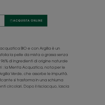
A
ACQUISTA ONLINE
 acquatica BIO e con Argilla è un
sfolia la pelle da mista a grassa senza
 96% di ingredienti di origine naturale
i : la Menta Acquatica, nota per le
Argilla Verde, che assorbe le impurità.
ficante si trasforma in una schiuma
ti circolari. Dopo il risciacquo, lascia