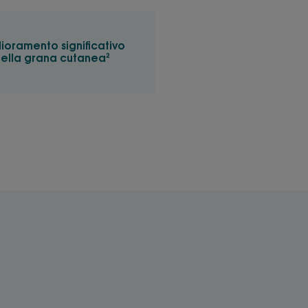
lioramento significativo
ella grana cutanea²
istenza
rasforma in una schiuma
on l'acqua.
e 3 in 1 effettuata da una società specializzata