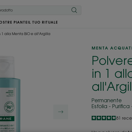
OSTRE PIANTE
IL TUO RITUALE
n 1 alla Menta BIO e all'Argilla
MENTA ACQUAT
Polvere
in 1 al
all'Argi
Permanente
Esfolia - Purific
4.8
/
5
81
rece
-