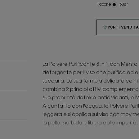
Flacone
Flacone
50gr
PUNTI VENDIT
La Polvere Purificante 3 in 1 con Menta
detergente per il viso che purifica ed e
seccarla. La sua formula delicata con il
combina 2 principi attivi complementar
sue proprietà detox e antiossidanti, e l'
A contatto con l'acqua, la Polvere Puri
leggera e si applica sul viso con movimen
la pelle morbida e libera dalle impurità.