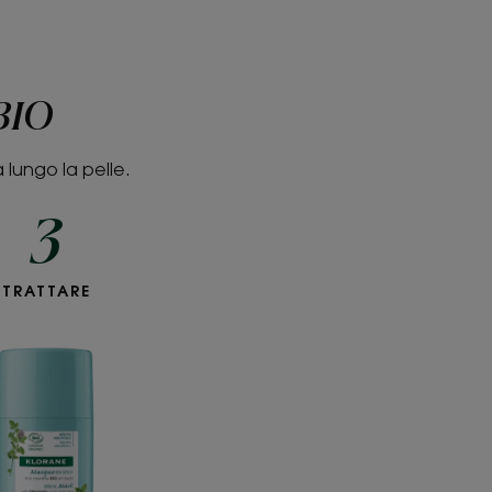
 BIO
 lungo la pelle.
3
Maschera
TRATTARE
Stick
alla
Menta
BIO
e
all'Argilla