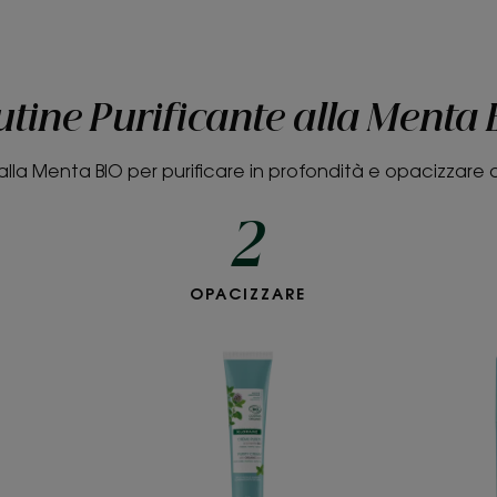
tine Purificante alla Menta
 alla Menta BIO per purificare in profondità e opacizzare a
2
re
Crema
E
OPACIZZARE
icante
Purificante
alla
Menta
BIO
a