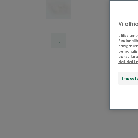
Vi offr
Utilizziam
funzionalit
navigazion
personalizz
consultare 
dei dati 
Imposta