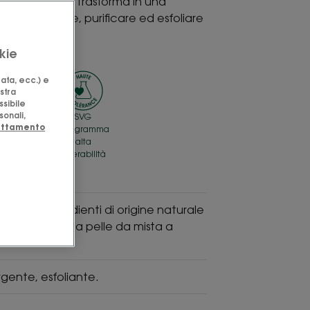
rgente che si trasforma in una
er detergere, purificare ed esfoliare
a grassa.
kie
zata, ecc.) e
ostra
ssibile
sonali,
Immagine
SVG
rattamento
SVG
pittogramma
Made in
alta
France
tollerabilità
 96% di ingredienti di origine naturale
ficacemente la pelle da mista a
rgente, esfoliante.