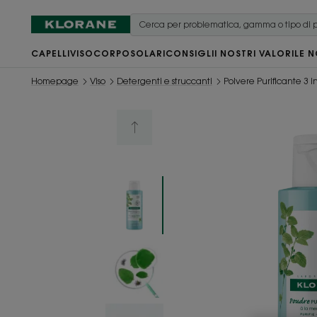
CAPELLI
VISO
CORPO
SOLARI
CONSIGLI
I NOSTRI VALORI
LE N
Homepage
Viso
Detergenti e struccanti
Polvere Purificante 3 i