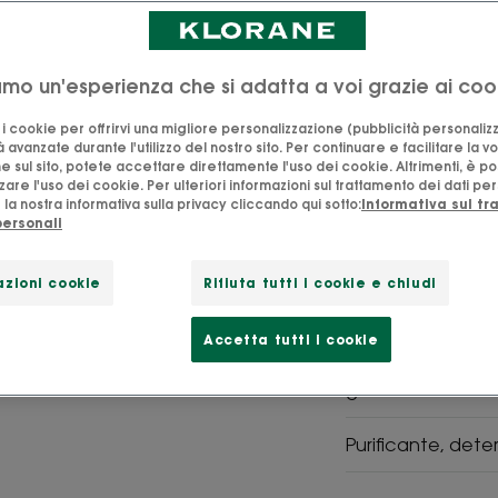
Una polvere dete
schiuma leggera p
la pelle da mista 
iamo un'esperienza che si adatta a voi grazie ai coo
o i cookie per offrirvi una migliore personalizzazione (pubblicità personaliz
à avanzate durante l'utilizzo del nostro sito. Per continuare e facilitare la v
e sul sito, potete accettare direttamente l'uso dei cookie. Altrimenti, è po
are l'uso dei cookie. Per ulteriori informazioni sul trattamento dei dati per
SVG
SVG
la nostra informativa sulla privacy cliccando qui sotto:
Informativa sul t
contiene il
Menta-
personali
96% di
BIO-
ingredienti
Klorane
naturali
zioni cookie
Rifiuta tutti i cookie e chiudi
Una polvere con il
Accetta tutti i cookie
per detergere ef
grassa
Purificante, dete