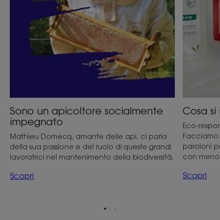
Sono un apicoltore socialmente
Cosa si
impegnato
Eco-respon
Facciamo u
Mathieu Domecq, amante delle api, ci parla
paroloni pe
della sua passione e del ruolo di queste grandi
con meno
lavoratrici nel mantenimento della biodiversità.
Scopri
Scopri
Vai
Vai
Vai