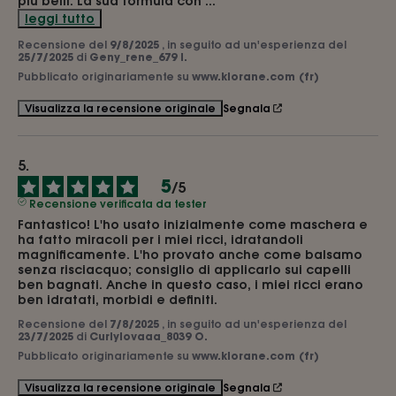
più belli. La sua formula con 
...
leggi tutto
Recensione del
9/8/2025
, in seguito ad un'esperienza del
25/7/2025
di
Geny_rene_679 I.
Pubblicato originariamente su
www.klorane.com (fr)
Segnala
Visualizza la recensione originale
5
/
5
Recensione verificata da tester
Fantastico! L'ho usato inizialmente come maschera e 
ha fatto miracoli per i miei ricci, idratandoli 
magnificamente. L'ho provato anche come balsamo 
senza risciacquo; consiglio di applicarlo sui capelli 
ben bagnati. Anche in questo caso, i miei ricci erano 
ben idratati, morbidi e definiti.
Recensione del
7/8/2025
, in seguito ad un'esperienza del
23/7/2025
di
Curlylovaaa_8039 O.
Pubblicato originariamente su
www.klorane.com (fr)
Segnala
Visualizza la recensione originale