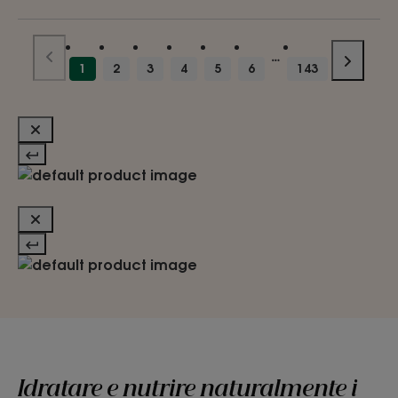
1
2
3
4
5
6
143
Idratare e nutrire naturalmente i