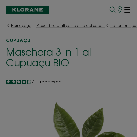
Punti
vendita
Homepage
Prodotti naturali per la cura dei capelli
Trattamenti per 
CUPUAÇU
Maschera 3 in 1 al
Cupuaçu BIO
4.3
/
5
711
recensioni
-