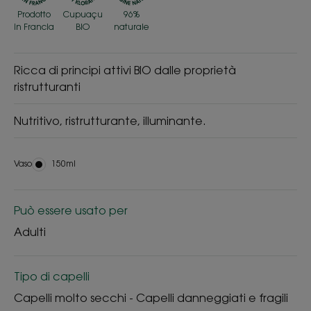
Prodotto
Cupuaçu
96%
in Francia
BIO
naturale
Ricca di principi attivi BIO dalle proprietà
ristrutturanti
Nutritivo, ristrutturante, illuminante.
Vaso
Vaso
150ml
Può essere usato per
Adulti
Tipo di capelli
Capelli molto secchi - Capelli danneggiati e fragili