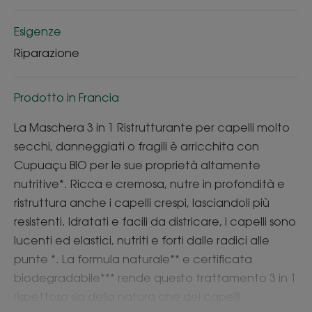
Esigenze
Riparazione
Prodotto in Francia
La Maschera 3 in 1 Ristrutturante per capelli molto
secchi, danneggiati o fragili è arricchita con
Cupuaçu BIO per le sue proprietà altamente
nutritive*. Ricca e cremosa, nutre in profondità e
ristruttura anche i capelli crespi, lasciandoli più
resistenti. Idratati e facili da districare, i capelli sono
lucenti ed elastici, nutriti e forti dalle radici alle
punte *. La formula naturale** e certificata
biodegradabile*** rende questo trattamento 3 in 1
rispettoso sia della natura che dei capelli.