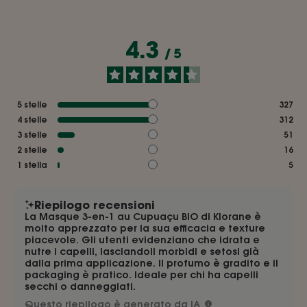
4.3
/
5
5
stelle
327
4
stelle
312
3
stelle
51
2
stelle
16
1
stella
5
Riepilogo recensioni
La Masque 3-en-1 au Cupuaçu BIO di Klorane è
molto apprezzato per la sua efficacia e texture
piacevole. Gli utenti evidenziano che idrata e
nutre i capelli, lasciandoli morbidi e setosi già
dalla prima applicazione. Il profumo è gradito e il
packaging è pratico. Ideale per chi ha capelli
secchi o danneggiati.
Questo riepilogo è generato da IA