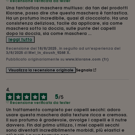
Recensione verificata da tester
Una fantastica maschera multiuso: da fan dei prodotti 
Klorane, posso dire che questa maschera è fantastica. 
Ha un profumo incredibile, quasi di cioccolato. Ha una 
consistenza deliziosa, facile da applicare, sia come 
maschera sotto la doccia, sulle punte dei capelli 
dopo la doccia, sia come maschera 
...
leggi tutto
Recensione del
18/8/2025
, in seguito ad un'esperienza del
3/8/2025
di
Mel_in_doush_9268 X.
Pubblicato originariamente su
www.klorane.com (fr)
Segnala
Visualizza la recensione originale
5
/
5
Recensione verificata da tester
Un trattamento completo per capelli secchi: adoro 
usare questa maschera dalla texture ricca e cremosa. 
Il suo profumo è gradevole, avvolge i capelli e li nutre 
davvero. Fin dal primo utilizzo, i miei capelli secchi 
sono diventati incredibilmente morbidi, più elastici e 