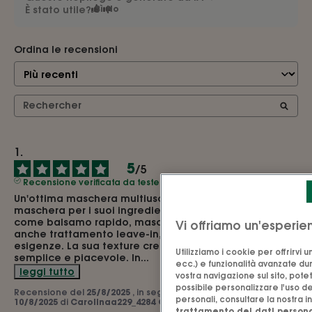
È stato utile?
Sì
No
Ordina le recensioni
5
/
5
Recensione verificata da tester
Un'ottima maschera multiuso: apprezzo molto questa 
maschera per i suoi ingredienti puri e la sua versatilità: 
come balsamo rapido, maschera nutriente profonda o 
Vi offriamo un'esperie
anche trattamento leave-in, si adatta a tutte le mie 
esigenze. La sua texture cremosa rende l'applicazione 
Utilizziamo i cookie per offrirvi
semplice e piacevole. In
...
ecc.) e funzionalità avanzate dura
leggi tutto
vostra navigazione sul sito, pote
possibile personalizzare l'uso de
Recensione del
25/8/2025
, in seguito ad un'esperienza del
personali, consultare la nostra i
10/8/2025
di
Carolinaa229_4284 Q.
trattamento dei dati persona