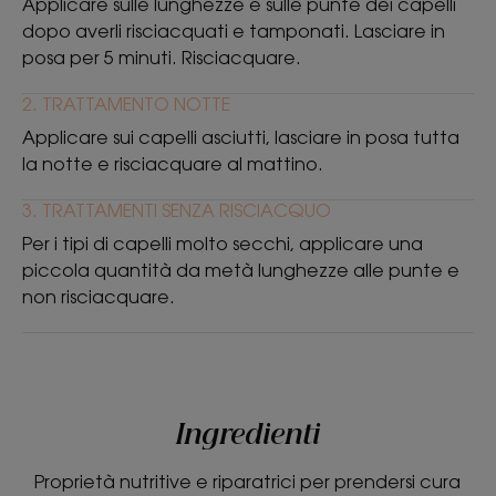
Applicare sulle lunghezze e sulle punte dei capelli
* Capelli nutriti e più forti a lungo : 88% concorda, capelli lucenti 91%,
dopo averli risciacquati e tamponati. Lasciare in
capelli morbidi : 96% concorda, punte e lunghezze ristrutturate : 81%
concorda.
posa per 5 minuti. Risciacquare.
**Contiene il 96% di ingredienti naturali
2. TRATTAMENTO NOTTE
***Secondo il test OECD 301B.
***Secondo il test OECD 301B.
Applicare sui capelli asciutti, lasciare in posa tutta
la notte e risciacquare al mattino.
3. TRATTAMENTI SENZA RISCIACQUO
Per i tipi di capelli molto secchi, applicare una
piccola quantità da metà lunghezze alle punte e
non risciacquare.
Ingredienti
Proprietà nutritive e riparatrici per prendersi cura