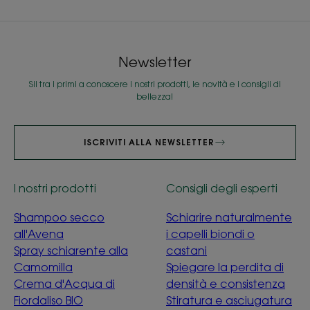
all'elemento
all'elemento
all'elemento
1
2
3
Newsletter
Sii tra i primi a conoscere i nostri prodotti, le novità e i consigli di
bellezza!
ISCRIVITI ALLA NEWSLETTER
I nostri prodotti
Consigli degli esperti
Shampoo secco
Schiarire naturalmente
all'Avena
i capelli biondi o
Spray schiarente alla
castani
Camomilla
Spiegare la perdita di
Crema d'Acqua di
densità e consistenza
Fiordaliso BIO
Stiratura e asciugatura