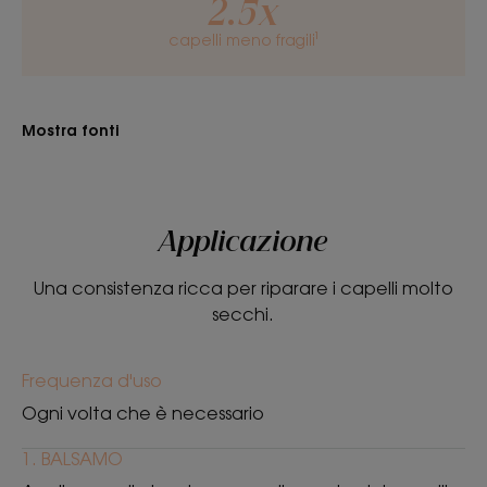
2.5x
• Ristrutturante : il forte potere ristrutturante di
capelli meno fragili¹
questi principi attivi naturali offre morbidezza e
facilita la districabilità dei capelli molto secchi.
Mostra fonti
CONSISTENZA
RACCOLTA DIFFERENZIATA
Applicazione
Consistenza
Una consistenza ricca per riparare i capelli molto
Balsamo
secchi.
Benefici della consistenza
Frequenza d'uso
Cremosa.
Ogni volta che è necessario
Profumazione
1. BALSAMO
Cupuaçu