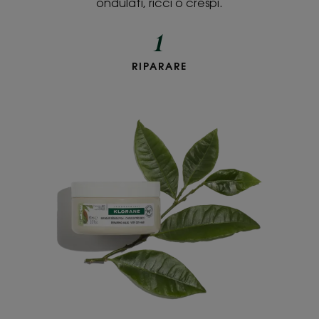
ondulati, ricci o crespi.
1
RIPARARE
Maschera
3
in
1
al
Cupuaçu
BIO