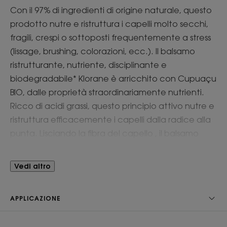
Con il 97% di ingredienti di origine naturale, questo
prodotto nutre e ristruttura i capelli molto secchi,
fragili, crespi o sottoposti frequentemente a stress
(lissage, brushing, colorazioni, ecc.). Il balsamo
ristrutturante, nutriente, disciplinante e
biodegradabile* Klorane è arricchito con Cupuaçu
BIO, dalle proprietà straordinariamente nutrienti.
Ricco di acidi grassi, questo principio attivo nutre e
ristruttura efficacemente i capelli dalla radice alla
punta. Lisciando la fibra del capello , il balsamo
facilita la districabilità per capelli immediatamente
lucenti, protetti e più forti**.
Vedi altro
Benefici
APPLICAZIONE
• DISTRICA: la consistenza cremosa e fondente
ricopre la fibra del capello danneggiata e