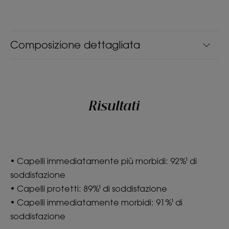
Cupuaçu
*Secondo il test OECD 301
**Capelli immediatamente lucenti: 88% concorda; Capelli protetti:
89%; Capelli più forti: 86% concorda - testato dopo un singolo utilizzo
Composizione dettagliata
del balsamo su 104 donne.
*Secondo il test OECD 301
Risultati
• Capelli immediatamente più morbidi: 92%¹ di
soddisfazione
• Capelli protetti: 89%¹ di soddisfazione
• Capelli immediatamente morbidi: 91%¹ di
soddisfazione