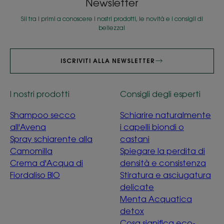
Newsletter
Sii tra i primi a conoscere i nostri prodotti, le novità e i consigli di
bellezza!
ISCRIVITI ALLA NEWSLETTER
I nostri prodotti
Consigli degli esperti
Shampoo secco
Schiarire naturalmente
all'Avena
i capelli biondi o
Spray schiarente alla
castani
Camomilla
Spiegare la perdita di
Crema d'Acqua di
densità e consistenza
Fiordaliso BIO
Stiratura e asciugatura
delicate
Menta Acquatica
detox
Cosa significa eco-