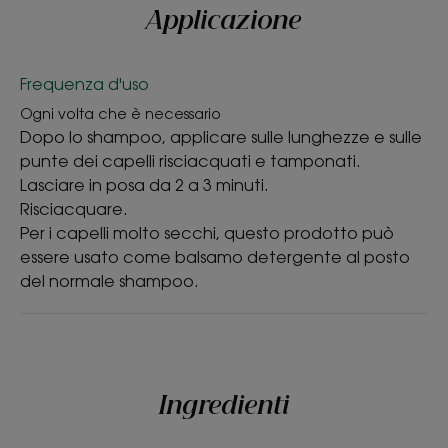
disciplina i capelli secchi districandoli
Applicazione
delicatamente.
• NUTRE: il Cupuaçu BIO nutre in profondità i capelli
Frequenza d'uso
secchi.
• RISTRUTTURA: il balsamo colma le fenditure della
Ogni volta che è necessario
Dopo lo shampoo, applicare sulle lunghezze e sulle
fibra del capello, per lunghezze ristrutturate e
punte dei capelli risciacquati e tamponati.
protette.
Lasciare in posa da 2 a 3 minuti.
Risciacquare.
Per i capelli molto secchi, questo prodotto può
CONSISTENZA
RACCOLTA DIFFERENZIATA
essere usato come balsamo detergente al posto
del normale shampoo.
Consistenza
Balsamo
Ingredienti
Profumazione