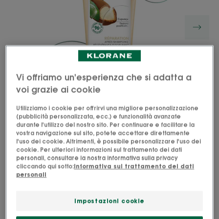
Vi offriamo un'esperienza che si adatta a
voi grazie ai cookie
Utilizziamo i cookie per offrirvi una migliore personalizzazione
(pubblicità personalizzata, ecc.) e funzionalità avanzate
durante l'utilizzo del nostro sito. Per continuare e facilitare la
vostra navigazione sul sito, potete accettare direttamente
l'uso dei cookie. Altrimenti, è possibile personalizzare l'uso dei
Il nostro Balsamo al Cupuaçu BIO nutriente e
cookie. Per ulteriori informazioni sul trattamento dei dati
disciplinante ristruttura i capelli molto secchi o
personali, consultare la nostra informativa sulla privacy
cliccando qui sotto:
Informativa sul trattamento dei dati
danneggiati rendendoli facili da districare.
personali
Principio attivo ottenuto da agricoltura biologica.
Impostazioni cookie