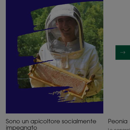
Sono
Peonia
un
apicoltore
socialmente
impegnato
Sono un apicoltore socialmente
Peonia
impegnato
Le conoscia