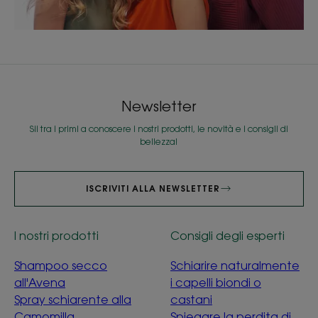
Newsletter
Sii tra i primi a conoscere i nostri prodotti, le novità e i consigli di
bellezza!
ISCRIVITI ALLA NEWSLETTER
I nostri prodotti
Consigli degli esperti
Shampoo secco
Schiarire naturalmente
all'Avena
i capelli biondi o
Spray schiarente alla
castani
Camomilla
Spiegare la perdita di