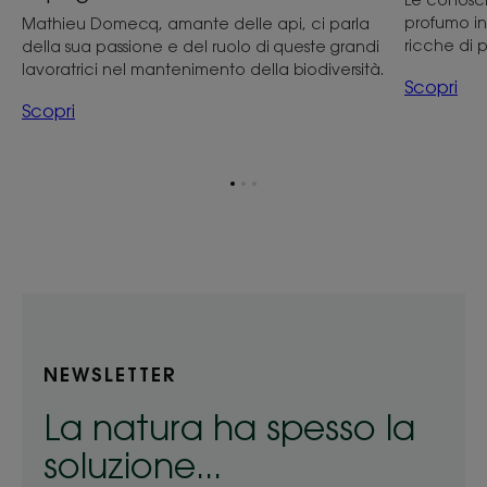
profumo i
Mathieu Domecq, amante delle api, ci parla
ricche di p
della sua passione e del ruolo di queste grandi
lavoratrici nel mantenimento della biodiversità.
Scopri
Scopri
Vai
Vai
Vai
all'elemento
all'elemento
all'elemento
1
2
3
NEWSLETTER
La natura ha spesso la
soluzione...