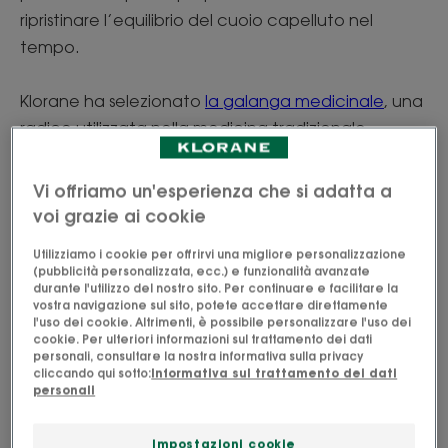
ripristinare l’equilibrio del cuoio capelluto nel
tempo.
Klorane ha selezionato
la galanga medicinale
, una
radice utilizzata nella medicina tradizionale
asiatica, per la sua efficacia comprovata contro la
agisce
forfora. Questa potente pianta
Vi offriamo un'esperienza che si adatta a
direttamente sul lievito alla base della forfora
voi grazie ai cookie
grazie alle sue proprietà antimicotiche,
Utilizziamo i cookie per offrirvi una migliore personalizzazione
antibatteriche e lenitive
. Aiuta a trattare la
(pubblicità personalizzata, ecc.) e funzionalità avanzate
durante l'utilizzo del nostro sito. Per continuare e facilitare la
forfora alla fonte rispettando l’equilibrio naturale
vostra navigazione sul sito, potete accettare direttamente
del
cuoio capelluto.
l'uso dei cookie. Altrimenti, è possibile personalizzare l'uso dei
cookie. Per ulteriori informazioni sul trattamento dei dati
personali, consultare la nostra informativa sulla privacy
cliccando qui sotto:
Informativa sul trattamento dei dati
personali
Cosa rende la galanga unica?
Impostazioni cookie