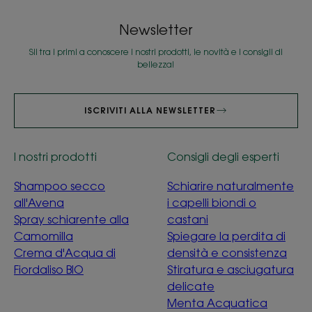
Newsletter
Sii tra i primi a conoscere i nostri prodotti, le novità e i consigli di
bellezza!
ISCRIVITI ALLA NEWSLETTER
I nostri prodotti
Consigli degli esperti
Shampoo secco
Schiarire naturalmente
all'Avena
i capelli biondi o
Spray schiarente alla
castani
Camomilla
Spiegare la perdita di
Crema d'Acqua di
densità e consistenza
Fiordaliso BIO
Stiratura e asciugatura
delicate
Menta Acquatica